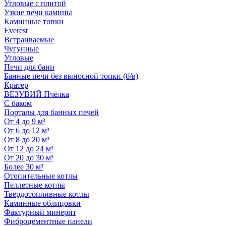
Угловые с плитой
Узкие печи камины
Каминные топки
Everest
Встраиваемые
Чугунные
Угловые
Печи для бани
Банные печи без выносной топки (б/в)
Кратер
ВЕЗУВИЙ Пчёлка
С баком
Порталы для банных печей
От 4 до 9 м³
От 6 до 12 м³
От 8 до 20 м³
От 12 до 24 м³
От 20 до 30 м³
Более 30 м³
Отопительные котлы
Пеллетные котлы
Твердотопливные котлы
Каминные облицовки
Фактурный минерит
Фиброцементные панели