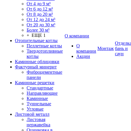
От 4 до 9 м³
От 6 до 12 м³
От 8 до 20 м³
От 12 до 24 м³
От 20 до 30 м³
Более 30 м³
+ ЕЩЕ 1
О компании
Отопительные котлы
Отделк
Пеллетные котлы
О
Монтаж
бань и
Твердотопливные
компании
саун
котлы
Акции
Каминные облицовки
Фактурный минерит
Фиброцементные
панели
Каминные решетки
Стандартные
Направляющие
Каминные
Туннельные
Угловые
Листовой металл
Листовая
нержавейка
Оцинковка в