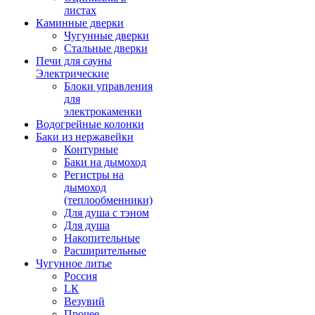
листах
Каминные дверки
Чугунные дверки
Стальные дверки
Печи для сауны
Электрические
Блоки управления
для
электрокаменки
Водогрейные колонки
Баки из нержавейки
Контурные
Баки на дымоход
Регистры на
дымоход
(теплообменники)
Для душа с тэном
Для душа
Накопительные
Расширительные
Чугунное литье
Россия
LК
Везувий
Прочее