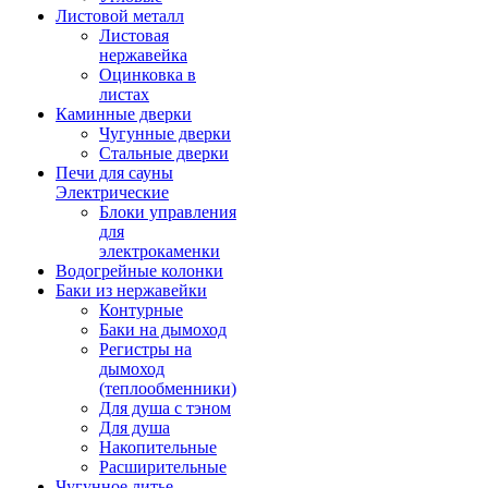
Листовой металл
Листовая
нержавейка
Оцинковка в
листах
Каминные дверки
Чугунные дверки
Стальные дверки
Печи для сауны
Электрические
Блоки управления
для
электрокаменки
Водогрейные колонки
Баки из нержавейки
Контурные
Баки на дымоход
Регистры на
дымоход
(теплообменники)
Для душа с тэном
Для душа
Накопительные
Расширительные
Чугунное литье