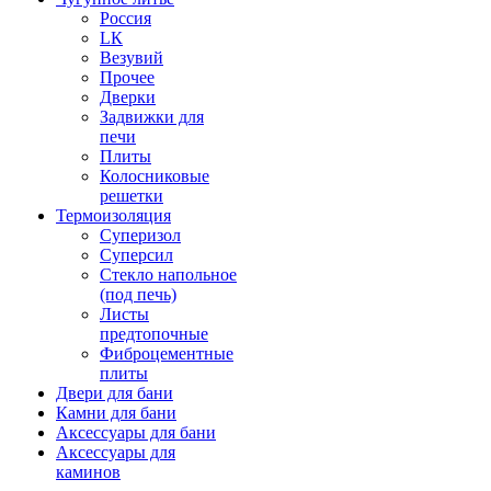
Россия
LК
Везувий
Прочее
Дверки
Задвижки для
печи
Плиты
Колосниковые
решетки
Термоизоляция
Суперизол
Суперсил
Стекло напольное
(под печь)
Листы
предтопочные
Фиброцементные
плиты
Двери для бани
Камни для бани
Аксессуары для бани
Аксессуары для
каминов