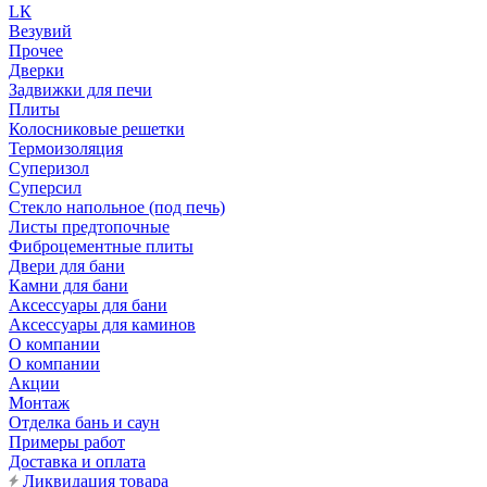
LК
Везувий
Прочее
Дверки
Задвижки для печи
Плиты
Колосниковые решетки
Термоизоляция
Суперизол
Суперсил
Стекло напольное (под печь)
Листы предтопочные
Фиброцементные плиты
Двери для бани
Камни для бани
Аксессуары для бани
Аксессуары для каминов
О компании
О компании
Акции
Монтаж
Отделка бань и саун
Примеры работ
Доставка и оплата
Ликвидация товара