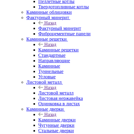
Пеллетные котлы
Твердотопливные котлы
Каминные облицовки
Фактурный минерит
Назад
Фактурный минерит
Фиброцементные панели
Каминные решетки
Назад
Каминные решетки
Стандартные
Направляющие
Каминные
Туннельные
Угловые
Листовой металл
Назад
Листовой металл
Листовая нержавейка
Оцинковка в листах
Каминные дверки
Назад
Каминные дверки
Чугунные дверки
Стальные дверки