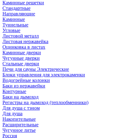
Каминные решетки
Стандартные
Направляющие
Каминные
Туннельные
Угловые
Листовой металл
Листовая нержавейка
Оцинковка в листах
Каминные дверки
Чугунные дверки
Стальные дверки
Печи для сауны Электрические
Блоки управления для электрокаменки
Водогрейные колонки
Баки из нержавейки
Контурные
Баки на дымоход
Регистры на дымоход (теплообменники)
Для душа с тэном
Для душа
Накопительные
Расширительные
Чугунное литье
Россия