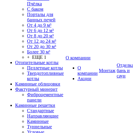
Пчёлка
С баком
Порталы для
банных печей
От 4 до 9 м³
От 6 до 12 м³
От 8 до 20 м³
От 12 до 24 м³
От 20 до 30 м³
Более 30 м³
+ ЕЩЕ 1
О компании
Отопительные котлы
Отделк
Пеллетные котлы
О
Монтаж
бань и
Твердотопливные
компании
саун
котлы
Акции
Каминные облицовки
Фактурный минерит
Фиброцементные
панели
Каминные решетки
Стандартные
Направляющие
Каминные
Туннельные
Угловые