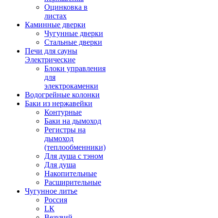
Оцинковка в
листах
Каминные дверки
Чугунные дверки
Стальные дверки
Печи для сауны
Электрические
Блоки управления
для
электрокаменки
Водогрейные колонки
Баки из нержавейки
Контурные
Баки на дымоход
Регистры на
дымоход
(теплообменники)
Для душа с тэном
Для душа
Накопительные
Расширительные
Чугунное литье
Россия
LК
Везувий