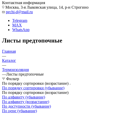
Контактная информация
Москва, 3-я Лыковская улица, 14, р-н Строгино
pechi-d@mail.ru
Telegram
MAX
WhatsApp
Листы предтопочные
Главная
—
Каталог
—
Термоизоляция
—
Листы предтопочные
Фильтр
По порядку сортировки (возрастание)
По порядку сортировки (убывание)
По порядку сортировки (возрастание)
По алфавиту (убывание)
По алфавиту (возрастание)
По доступности (убывание)
По цене (убывание)