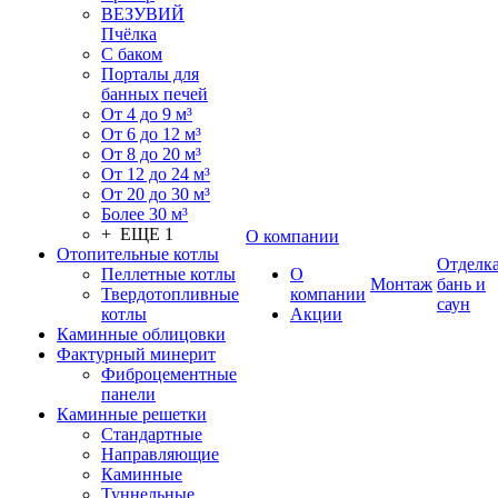
ВЕЗУВИЙ
Пчёлка
С баком
Порталы для
банных печей
От 4 до 9 м³
От 6 до 12 м³
От 8 до 20 м³
От 12 до 24 м³
От 20 до 30 м³
Более 30 м³
+ ЕЩЕ 1
О компании
Отопительные котлы
Отделк
Пеллетные котлы
О
Монтаж
бань и
Твердотопливные
компании
саун
котлы
Акции
Каминные облицовки
Фактурный минерит
Фиброцементные
панели
Каминные решетки
Стандартные
Направляющие
Каминные
Туннельные