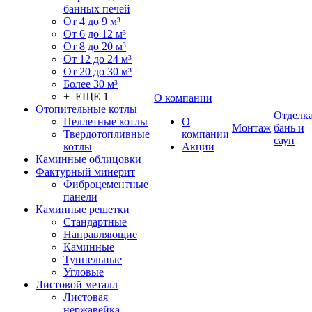
банных печей
От 4 до 9 м³
От 6 до 12 м³
От 8 до 20 м³
От 12 до 24 м³
От 20 до 30 м³
Более 30 м³
+ ЕЩЕ 1
О компании
Отопительные котлы
Отделк
Пеллетные котлы
О
Монтаж
бань и
Твердотопливные
компании
саун
котлы
Акции
Каминные облицовки
Фактурный минерит
Фиброцементные
панели
Каминные решетки
Стандартные
Направляющие
Каминные
Туннельные
Угловые
Листовой металл
Листовая
нержавейка