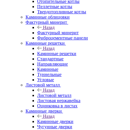
Отопительные котлы
Пеллетные котлы
Твердотопливные котлы
Каминные облицовки
Фактурный минерит
Назад
Фактурный минерит
Фиброцементные панели
Каминные решетки
Назад
Каминные решетки
Стандартные
Направляющие
Каминные
Туннельные
Угловые
Листовой металл
Назад
Листовой металл
Листовая нержавейка
Оцинковка в листах
Каминные дверки
Назад
Каминные дверки
Чугунные дверки