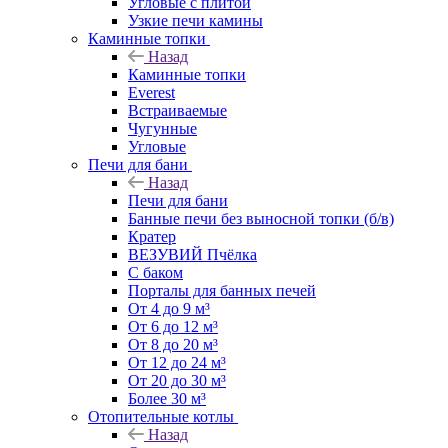
Угловые с плитой
Узкие печи камины
Каминные топки
Назад
Каминные топки
Everest
Встраиваемые
Чугунные
Угловые
Печи для бани
Назад
Печи для бани
Банные печи без выносной топки (б/в)
Кратер
ВЕЗУВИЙ Пчёлка
С баком
Порталы для банных печей
От 4 до 9 м³
От 6 до 12 м³
От 8 до 20 м³
От 12 до 24 м³
От 20 до 30 м³
Более 30 м³
Отопительные котлы
Назад