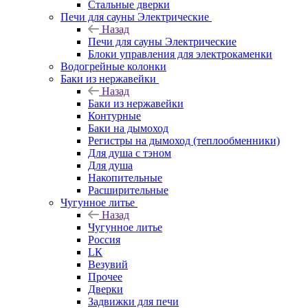
Стальные дверки
Печи для сауны Электрические
Назад
Печи для сауны Электрические
Блоки управления для электрокаменки
Водогрейные колонки
Баки из нержавейки
Назад
Баки из нержавейки
Контурные
Баки на дымоход
Регистры на дымоход (теплообменники)
Для душа с тэном
Для душа
Накопительные
Расширительные
Чугунное литье
Назад
Чугунное литье
Россия
LК
Везувий
Прочее
Дверки
Задвижки для печи