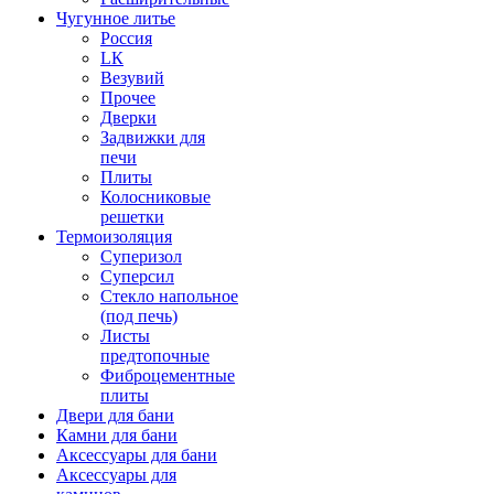
Чугунное литье
Россия
LК
Везувий
Прочее
Дверки
Задвижки для
печи
Плиты
Колосниковые
решетки
Термоизоляция
Суперизол
Суперсил
Стекло напольное
(под печь)
Листы
предтопочные
Фиброцементные
плиты
Двери для бани
Камни для бани
Аксессуары для бани
Аксессуары для