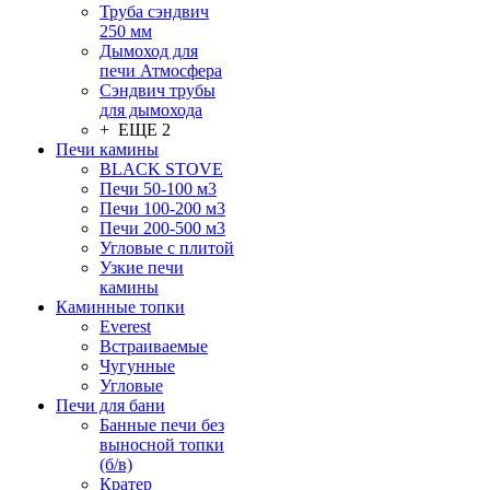
Труба сэндвич
250 мм
Дымоход для
печи Атмосфера
Сэндвич трубы
для дымохода
+ ЕЩЕ 2
Печи камины
BLACK STOVE
Печи 50-100 м3
Печи 100-200 м3
Печи 200-500 м3
Угловые с плитой
Узкие печи
камины
Каминные топки
Everest
Встраиваемые
Чугунные
Угловые
Печи для бани
Банные печи без
выносной топки
(б/в)
Кратер