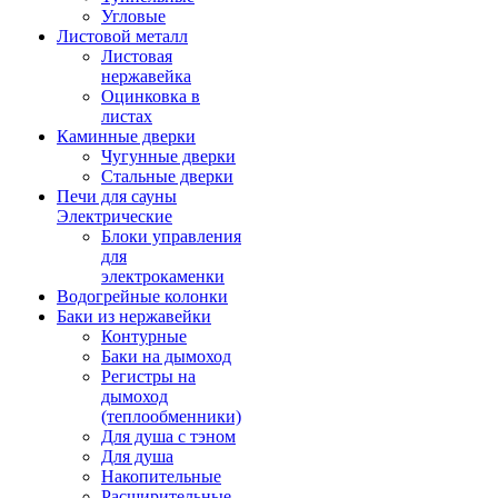
Угловые
Листовой металл
Листовая
нержавейка
Оцинковка в
листах
Каминные дверки
Чугунные дверки
Стальные дверки
Печи для сауны
Электрические
Блоки управления
для
электрокаменки
Водогрейные колонки
Баки из нержавейки
Контурные
Баки на дымоход
Регистры на
дымоход
(теплообменники)
Для душа с тэном
Для душа
Накопительные
Расширительные