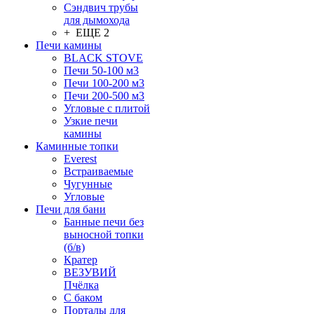
Сэндвич трубы
для дымохода
+ ЕЩЕ 2
Печи камины
BLACK STOVE
Печи 50-100 м3
Печи 100-200 м3
Печи 200-500 м3
Угловые с плитой
Узкие печи
камины
Каминные топки
Everest
Встраиваемые
Чугунные
Угловые
Печи для бани
Банные печи без
выносной топки
(б/в)
Кратер
ВЕЗУВИЙ
Пчёлка
С баком
Порталы для