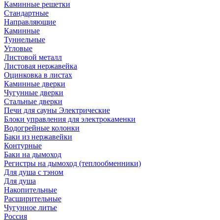
Каминные решетки
Стандартные
Направляющие
Каминные
Туннельные
Угловые
Листовой металл
Листовая нержавейка
Оцинковка в листах
Каминные дверки
Чугунные дверки
Стальные дверки
Печи для сауны Электрические
Блоки управления для электрокаменки
Водогрейные колонки
Баки из нержавейки
Контурные
Баки на дымоход
Регистры на дымоход (теплообменники)
Для душа с тэном
Для душа
Накопительные
Расширительные
Чугунное литье
Россия