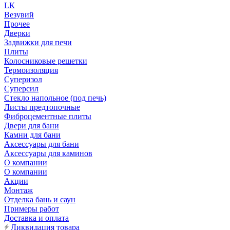
LК
Везувий
Прочее
Дверки
Задвижки для печи
Плиты
Колосниковые решетки
Термоизоляция
Суперизол
Суперсил
Стекло напольное (под печь)
Листы предтопочные
Фиброцементные плиты
Двери для бани
Камни для бани
Аксессуары для бани
Аксессуары для каминов
О компании
О компании
Акции
Монтаж
Отделка бань и саун
Примеры работ
Доставка и оплата
Ликвидация товара