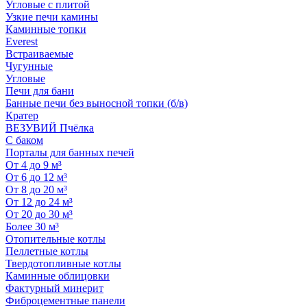
Угловые с плитой
Узкие печи камины
Каминные топки
Everest
Встраиваемые
Чугунные
Угловые
Печи для бани
Банные печи без выносной топки (б/в)
Кратер
ВЕЗУВИЙ Пчёлка
С баком
Порталы для банных печей
От 4 до 9 м³
От 6 до 12 м³
От 8 до 20 м³
От 12 до 24 м³
От 20 до 30 м³
Более 30 м³
Отопительные котлы
Пеллетные котлы
Твердотопливные котлы
Каминные облицовки
Фактурный минерит
Фиброцементные панели