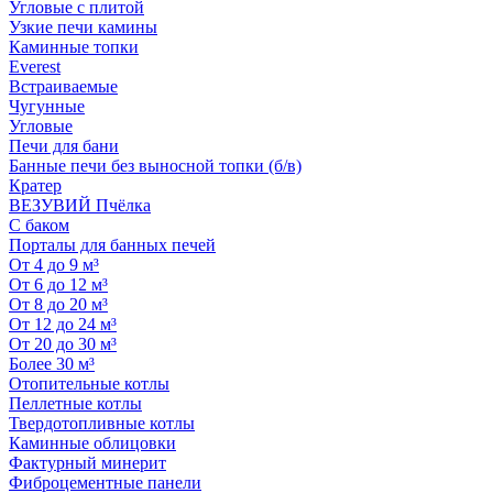
Угловые с плитой
Узкие печи камины
Каминные топки
Everest
Встраиваемые
Чугунные
Угловые
Печи для бани
Банные печи без выносной топки (б/в)
Кратер
ВЕЗУВИЙ Пчёлка
С баком
Порталы для банных печей
От 4 до 9 м³
От 6 до 12 м³
От 8 до 20 м³
От 12 до 24 м³
От 20 до 30 м³
Более 30 м³
Отопительные котлы
Пеллетные котлы
Твердотопливные котлы
Каминные облицовки
Фактурный минерит
Фиброцементные панели