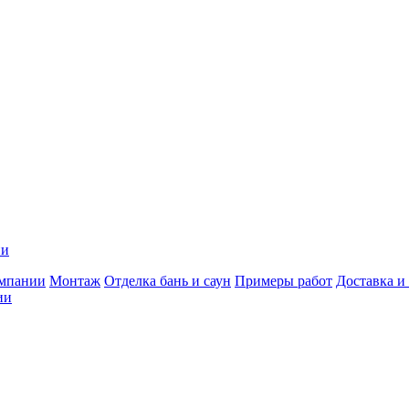
ии
мпании
Монтаж
Отделка бань и саун
Примеры работ
Доставка и
ии