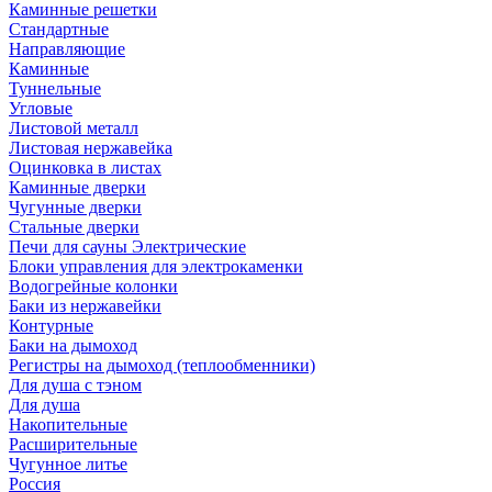
Каминные решетки
Стандартные
Направляющие
Каминные
Туннельные
Угловые
Листовой металл
Листовая нержавейка
Оцинковка в листах
Каминные дверки
Чугунные дверки
Стальные дверки
Печи для сауны Электрические
Блоки управления для электрокаменки
Водогрейные колонки
Баки из нержавейки
Контурные
Баки на дымоход
Регистры на дымоход (теплообменники)
Для душа с тэном
Для душа
Накопительные
Расширительные
Чугунное литье
Россия