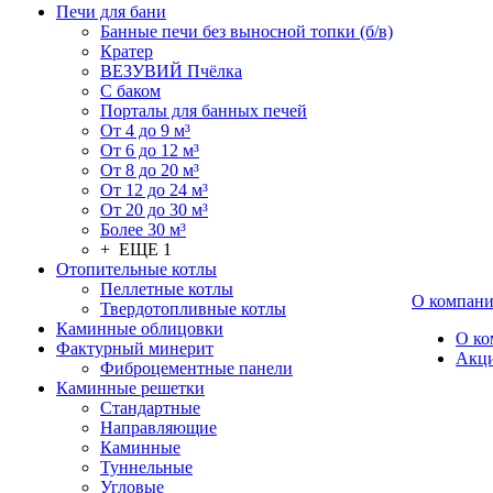
Печи для бани
Банные печи без выносной топки (б/в)
Кратер
ВЕЗУВИЙ Пчёлка
С баком
Порталы для банных печей
От 4 до 9 м³
От 6 до 12 м³
От 8 до 20 м³
От 12 до 24 м³
От 20 до 30 м³
Более 30 м³
+ ЕЩЕ 1
Отопительные котлы
Пеллетные котлы
О компан
Твердотопливные котлы
Каминные облицовки
О ко
Фактурный минерит
Акц
Фиброцементные панели
Каминные решетки
Стандартные
Направляющие
Каминные
Туннельные
Угловые