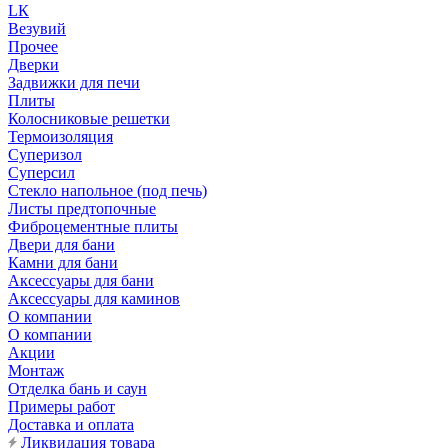
LК
Везувий
Прочее
Дверки
Задвижки для печи
Плиты
Колосниковые решетки
Термоизоляция
Суперизол
Суперсил
Стекло напольное (под печь)
Листы предтопочные
Фиброцементные плиты
Двери для бани
Камни для бани
Аксессуары для бани
Аксессуары для каминов
О компании
О компании
Акции
Монтаж
Отделка бань и саун
Примеры работ
Доставка и оплата
Ликвидация товара