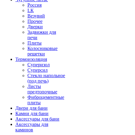
Россия
LК
Везувий
Прочее
Дверки
Задвижки для
печи
Плиты
Колосниковые
решетки
Термоизоляция
Суперизол
Суперсил
Стекло напольное
(под печь)
Листы
предтопочные
Фиброцементные
плиты
Двери для бани
Камни для бани
Аксессуары для бани
Аксессуары для
каминов