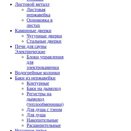
Листовой металл
Листовая
нержавейка
Оцинковка в
листах
Каминные дверки
Чугунные дверки
Стальные дверки
Печи для сауны
Электрические
Блоки управления
для
электрокаменки
Водогрейные колонки
Баки из нержавейки
Контурные
Баки на дымоход
Регистры на
дымоход
(теплообменники)
Для душа с тэном
Для душа
Накопительные
Расширительные
Чугунное литье