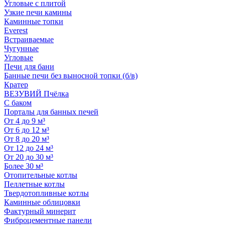
Угловые с плитой
Узкие печи камины
Каминные топки
Everest
Встраиваемые
Чугунные
Угловые
Печи для бани
Банные печи без выносной топки (б/в)
Кратер
ВЕЗУВИЙ Пчёлка
С баком
Порталы для банных печей
От 4 до 9 м³
От 6 до 12 м³
От 8 до 20 м³
От 12 до 24 м³
От 20 до 30 м³
Более 30 м³
Отопительные котлы
Пеллетные котлы
Твердотопливные котлы
Каминные облицовки
Фактурный минерит
Фиброцементные панели