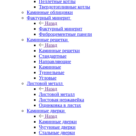
Пеллетные котлы
Твердотопливные котлы
Каминные облицовки
Фактурный минерит
Назад
Фактурный минерит
Фиброцементные панели
Каминные решетки
Назад
Каминные решетки
Стандартные
Направляющие
Каминные
Туннельные
Угловые
Листовой металл
Назад
Листовой металл
Листовая нержавейка
Оцинковка в листах
Каминные дверки
Назад
Каминные дверки
Чугунные дверки
Стальные дверки