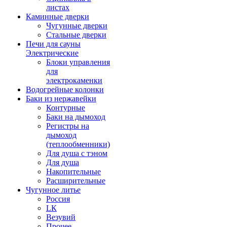
листах
Каминные дверки
Чугунные дверки
Стальные дверки
Печи для сауны
Электрические
Блоки управления
для
электрокаменки
Водогрейные колонки
Баки из нержавейки
Контурные
Баки на дымоход
Регистры на
дымоход
(теплообменники)
Для душа с тэном
Для душа
Накопительные
Расширительные
Чугунное литье
Россия
LК
Везувий
Прочее