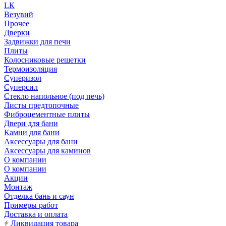
LК
Везувий
Прочее
Дверки
Задвижки для печи
Плиты
Колосниковые решетки
Термоизоляция
Суперизол
Суперсил
Стекло напольное (под печь)
Листы предтопочные
Фиброцементные плиты
Двери для бани
Камни для бани
Аксессуары для бани
Аксессуары для каминов
О компании
О компании
Акции
Монтаж
Отделка бань и саун
Примеры работ
Доставка и оплата
Ликвидация товара