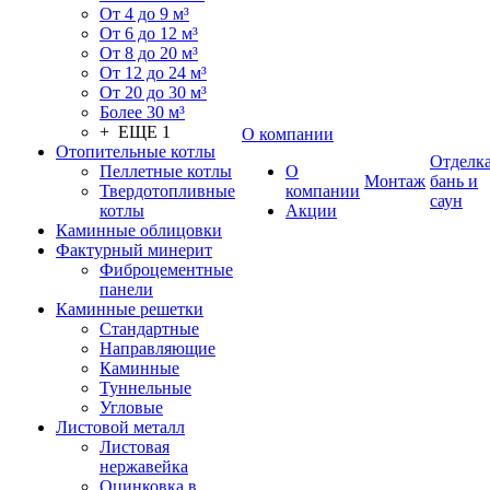
От 4 до 9 м³
От 6 до 12 м³
От 8 до 20 м³
От 12 до 24 м³
От 20 до 30 м³
Более 30 м³
+ ЕЩЕ 1
О компании
Отопительные котлы
Отделк
Пеллетные котлы
О
Монтаж
бань и
Твердотопливные
компании
саун
котлы
Акции
Каминные облицовки
Фактурный минерит
Фиброцементные
панели
Каминные решетки
Стандартные
Направляющие
Каминные
Туннельные
Угловые
Листовой металл
Листовая
нержавейка
Оцинковка в