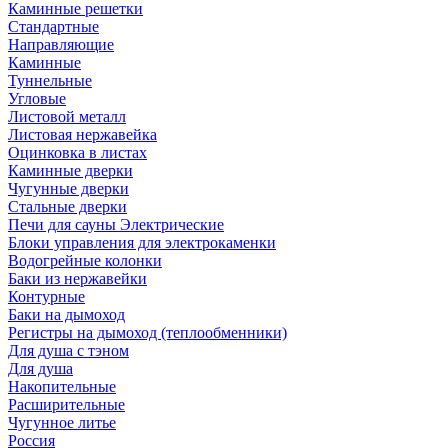
Каминные решетки
Стандартные
Направляющие
Каминные
Туннельные
Угловые
Листовой металл
Листовая нержавейка
Оцинковка в листах
Каминные дверки
Чугунные дверки
Стальные дверки
Печи для сауны Электрические
Блоки управления для электрокаменки
Водогрейные колонки
Баки из нержавейки
Контурные
Баки на дымоход
Регистры на дымоход (теплообменники)
Для душа с тэном
Для душа
Накопительные
Расширительные
Чугунное литье
Россия