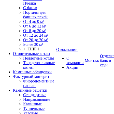
Пчёлка
С баком
Порталы для
банных печей
От 4 до 9 м³
От 6 до 12 м³
От 8 до 20 м³
От 12 до 24 м³
От 20 до 30 м³
Более 30 м³
+ ЕЩЕ 1
О компании
Отопительные котлы
Отделк
Пеллетные котлы
О
Монтаж
бань и
Твердотопливные
компании
саун
котлы
Акции
Каминные облицовки
Фактурный минерит
Фиброцементные
панели
Каминные решетки
Стандартные
Направляющие
Каминные
Туннельные
Угловые