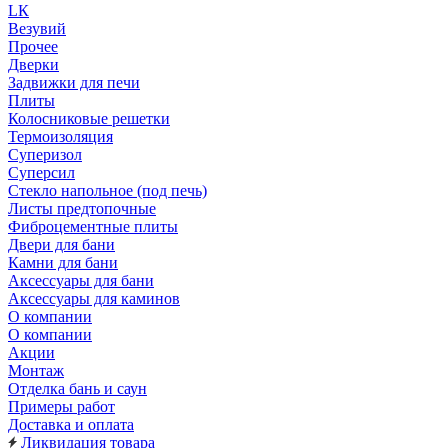
LК
Везувий
Прочее
Дверки
Задвижки для печи
Плиты
Колосниковые решетки
Термоизоляция
Суперизол
Суперсил
Стекло напольное (под печь)
Листы предтопочные
Фиброцементные плиты
Двери для бани
Камни для бани
Аксессуары для бани
Аксессуары для каминов
О компании
О компании
Акции
Монтаж
Отделка бань и саун
Примеры работ
Доставка и оплата
Ликвидация товара