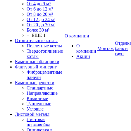
От 4 до 9 м³
От 6 до 12 м³
От 8 до 20 м³
От 12 до 24 м³
От 20 до 30 м³
Более 30 м³
+ ЕЩЕ 1
О компании
Отопительные котлы
Отделк
Пеллетные котлы
О
Монтаж
бань и
Твердотопливные
компании
саун
котлы
Акции
Каминные облицовки
Фактурный минерит
Фиброцементные
панели
Каминные решетки
Стандартные
Направляющие
Каминные
Туннельные
Угловые
Листовой металл
Листовая
нержавейка
Оцинковка в