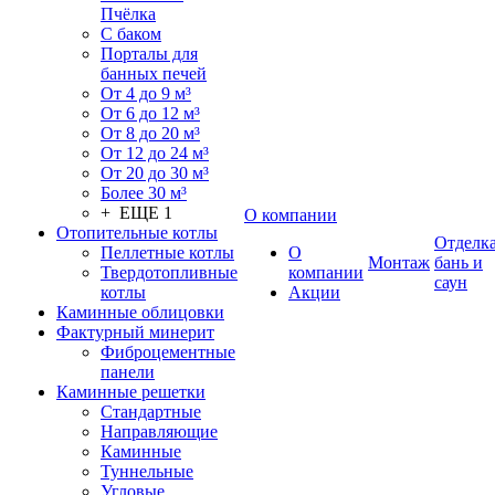
Пчёлка
С баком
Порталы для
банных печей
От 4 до 9 м³
От 6 до 12 м³
От 8 до 20 м³
От 12 до 24 м³
От 20 до 30 м³
Более 30 м³
+ ЕЩЕ 1
О компании
Отопительные котлы
Отделк
Пеллетные котлы
О
Монтаж
бань и
Твердотопливные
компании
саун
котлы
Акции
Каминные облицовки
Фактурный минерит
Фиброцементные
панели
Каминные решетки
Стандартные
Направляющие
Каминные
Туннельные
Угловые