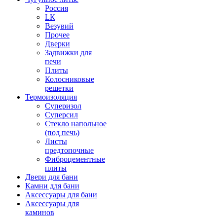
Россия
LК
Везувий
Прочее
Дверки
Задвижки для
печи
Плиты
Колосниковые
решетки
Термоизоляция
Суперизол
Суперсил
Стекло напольное
(под печь)
Листы
предтопочные
Фиброцементные
плиты
Двери для бани
Камни для бани
Аксессуары для бани
Аксессуары для
каминов