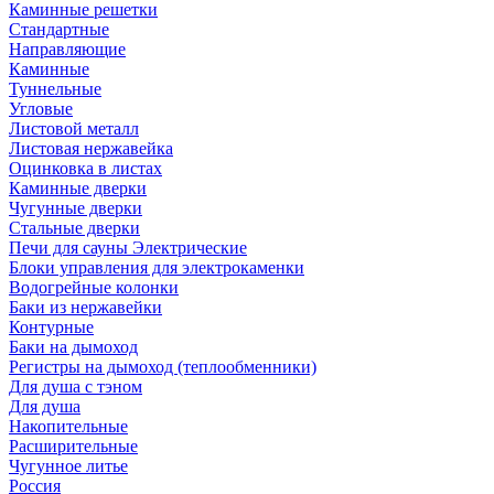
Каминные решетки
Стандартные
Направляющие
Каминные
Туннельные
Угловые
Листовой металл
Листовая нержавейка
Оцинковка в листах
Каминные дверки
Чугунные дверки
Стальные дверки
Печи для сауны Электрические
Блоки управления для электрокаменки
Водогрейные колонки
Баки из нержавейки
Контурные
Баки на дымоход
Регистры на дымоход (теплообменники)
Для душа с тэном
Для душа
Накопительные
Расширительные
Чугунное литье
Россия