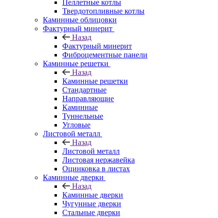
Пеллетные котлы
Твердотопливные котлы
Каминные облицовки
Фактурный минерит
Назад
Фактурный минерит
Фиброцементные панели
Каминные решетки
Назад
Каминные решетки
Стандартные
Направляющие
Каминные
Туннельные
Угловые
Листовой металл
Назад
Листовой металл
Листовая нержавейка
Оцинковка в листах
Каминные дверки
Назад
Каминные дверки
Чугунные дверки
Стальные дверки