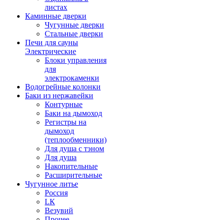
листах
Каминные дверки
Чугунные дверки
Стальные дверки
Печи для сауны
Электрические
Блоки управления
для
электрокаменки
Водогрейные колонки
Баки из нержавейки
Контурные
Баки на дымоход
Регистры на
дымоход
(теплообменники)
Для душа с тэном
Для душа
Накопительные
Расширительные
Чугунное литье
Россия
LК
Везувий
Прочее