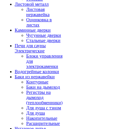
Листовой металл
Листовая
нержавейка
Оцинковка в
листах
Каминные дверки
Чугунные дверки
Стальные дверки
Печи для сауны
Электрические
Блоки управления
для
электрокаменки
Водогрейные колонки
Баки из нержавейки
Контурные
Баки на дымоход
Регистры на
дымоход
(теплообменники)
Для душа с тэном
Для душа
Накопительные
Расширительные
Чугунное литье