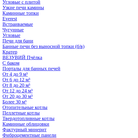
Угловые с плитой
Узкие печи камины
Каминные топки
Everest
Встраиваемые
Чугунные
Угловые
Печи для бани
Банные печи без выносной топки (б/в)
Кратер
ВЕЗУВИЙ Пчёлка
С баком
Порталы для банных печей
От 4 до 9 м³
От 6 до 12 м³
От 8 до 20 м³
От 12 до 24 м³
От 20 до 30 м³
Более 30 м³
Отопительные котлы
Пеллетные котлы
Твердотопливные котлы
Каминные облицовки
Фактурный минерит
Фиброцементные панели