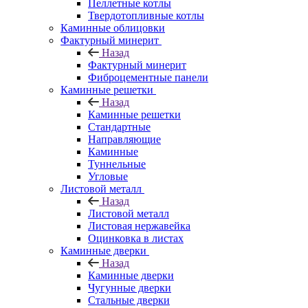
Пеллетные котлы
Твердотопливные котлы
Каминные облицовки
Фактурный минерит
Назад
Фактурный минерит
Фиброцементные панели
Каминные решетки
Назад
Каминные решетки
Стандартные
Направляющие
Каминные
Туннельные
Угловые
Листовой металл
Назад
Листовой металл
Листовая нержавейка
Оцинковка в листах
Каминные дверки
Назад
Каминные дверки
Чугунные дверки
Стальные дверки