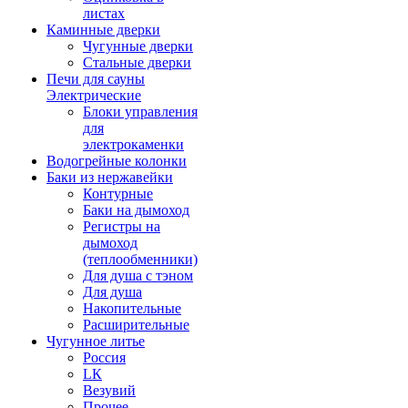
листах
Каминные дверки
Чугунные дверки
Стальные дверки
Печи для сауны
Электрические
Блоки управления
для
электрокаменки
Водогрейные колонки
Баки из нержавейки
Контурные
Баки на дымоход
Регистры на
дымоход
(теплообменники)
Для душа с тэном
Для душа
Накопительные
Расширительные
Чугунное литье
Россия
LК
Везувий
Прочее