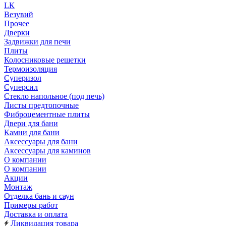
LК
Везувий
Прочее
Дверки
Задвижки для печи
Плиты
Колосниковые решетки
Термоизоляция
Суперизол
Суперсил
Стекло напольное (под печь)
Листы предтопочные
Фиброцементные плиты
Двери для бани
Камни для бани
Аксессуары для бани
Аксессуары для каминов
О компании
О компании
Акции
Монтаж
Отделка бань и саун
Примеры работ
Доставка и оплата
Ликвидация товара