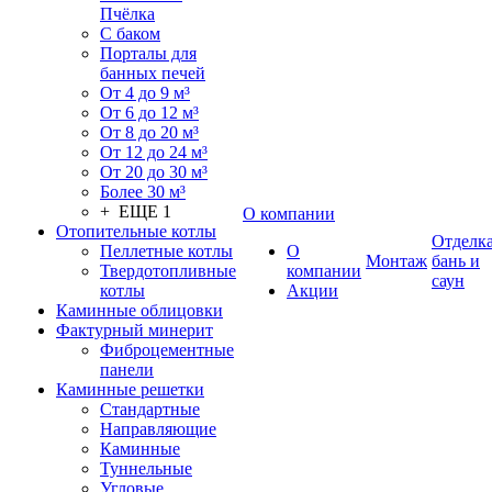
Пчёлка
С баком
Порталы для
банных печей
От 4 до 9 м³
От 6 до 12 м³
От 8 до 20 м³
От 12 до 24 м³
От 20 до 30 м³
Более 30 м³
+ ЕЩЕ 1
О компании
Отопительные котлы
Отделк
Пеллетные котлы
О
Монтаж
бань и
Твердотопливные
компании
саун
котлы
Акции
Каминные облицовки
Фактурный минерит
Фиброцементные
панели
Каминные решетки
Стандартные
Направляющие
Каминные
Туннельные
Угловые