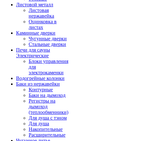
Листовой металл
Листовая
нержавейка
Оцинковка в
листах
Каминные дверки
Чугунные дверки
Стальные дверки
Печи для сауны
Электрические
Блоки управления
для
электрокаменки
Водогрейные колонки
Баки из нержавейки
Контурные
Баки на дымоход
Регистры на
дымоход
(теплообменники)
Для душа с тэном
Для душа
Накопительные
Расширительные
Чугунное литье