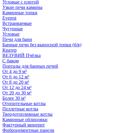
Угловые с плитой
Узкие печи камины
Каминные топки
Everest
Встраиваемые
Чугунные
Угловые
Печи для бани
Банные печи без выносной топки (б/в)
Кратер
ВЕЗУВИЙ Пчёлка
С баком
Порталы для банных печей
От 4 до 9 м³
От 6 до 12 м³
От 8 до 20 м³
От 12 до 24 м³
От 20 до 30 м³
Более 30 м³
Отопительные котлы
Пеллетные котлы
Твердотопливные котлы
Каминные облицовки
Фактурный минерит
Фиброцементные панели