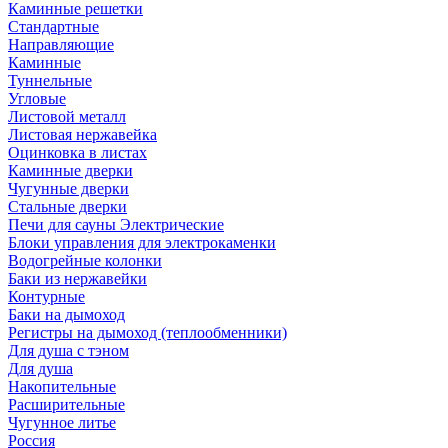
Каминные решетки
Стандартные
Направляющие
Каминные
Туннельные
Угловые
Листовой металл
Листовая нержавейка
Оцинковка в листах
Каминные дверки
Чугунные дверки
Стальные дверки
Печи для сауны Электрические
Блоки управления для электрокаменки
Водогрейные колонки
Баки из нержавейки
Контурные
Баки на дымоход
Регистры на дымоход (теплообменники)
Для душа с тэном
Для душа
Накопительные
Расширительные
Чугунное литье
Россия