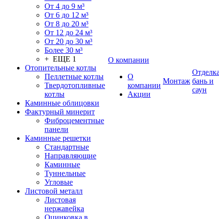
От 4 до 9 м³
От 6 до 12 м³
От 8 до 20 м³
От 12 до 24 м³
От 20 до 30 м³
Более 30 м³
+ ЕЩЕ 1
О компании
Отопительные котлы
Отделк
Пеллетные котлы
О
Монтаж
бань и
Твердотопливные
компании
саун
котлы
Акции
Каминные облицовки
Фактурный минерит
Фиброцементные
панели
Каминные решетки
Стандартные
Направляющие
Каминные
Туннельные
Угловые
Листовой металл
Листовая
нержавейка
Оцинковка в