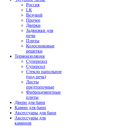
Россия
LК
Везувий
Прочее
Дверки
Задвижки для
печи
Плиты
Колосниковые
решетки
Термоизоляция
Суперизол
Суперсил
Стекло напольное
(под печь)
Листы
предтопочные
Фиброцементные
плиты
Двери для бани
Камни для бани
Аксессуары для бани
Аксессуары для
каминов