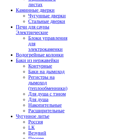
листах
Каминные дверки
Чугунные дверки
Стальные дверки
Печи для сауны
Электрические
Блоки управления
для
электрокаменки
Водогрейные колонки
Баки из нержавейки
Контурные
Баки на дымоход
Регистры на
дымоход
(теплообменники)
Для душа с тэном
Для душа
Накопительные
Расширительные
Чугунное литье
Россия
LК
Везувий
Прочее