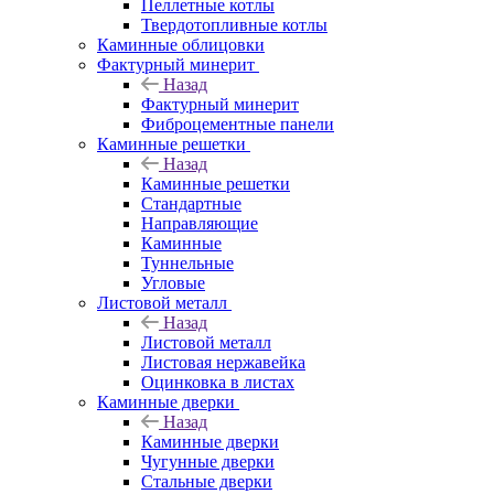
Пеллетные котлы
Твердотопливные котлы
Каминные облицовки
Фактурный минерит
Назад
Фактурный минерит
Фиброцементные панели
Каминные решетки
Назад
Каминные решетки
Стандартные
Направляющие
Каминные
Туннельные
Угловые
Листовой металл
Назад
Листовой металл
Листовая нержавейка
Оцинковка в листах
Каминные дверки
Назад
Каминные дверки
Чугунные дверки
Стальные дверки