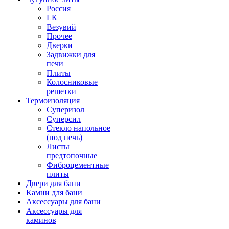
Россия
LК
Везувий
Прочее
Дверки
Задвижки для
печи
Плиты
Колосниковые
решетки
Термоизоляция
Суперизол
Суперсил
Стекло напольное
(под печь)
Листы
предтопочные
Фиброцементные
плиты
Двери для бани
Камни для бани
Аксессуары для бани
Аксессуары для
каминов