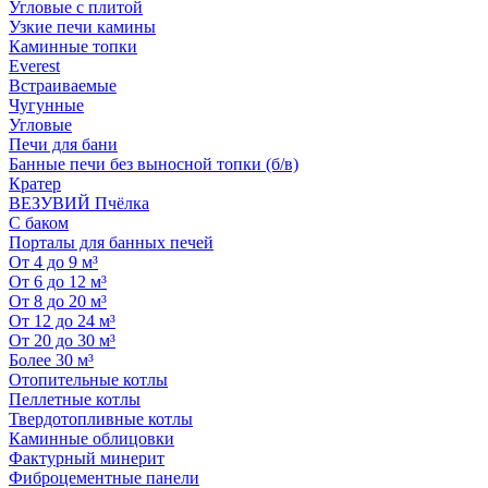
Угловые с плитой
Узкие печи камины
Каминные топки
Everest
Встраиваемые
Чугунные
Угловые
Печи для бани
Банные печи без выносной топки (б/в)
Кратер
ВЕЗУВИЙ Пчёлка
С баком
Порталы для банных печей
От 4 до 9 м³
От 6 до 12 м³
От 8 до 20 м³
От 12 до 24 м³
От 20 до 30 м³
Более 30 м³
Отопительные котлы
Пеллетные котлы
Твердотопливные котлы
Каминные облицовки
Фактурный минерит
Фиброцементные панели