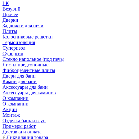
LК
Везувий
Прочее
Дверки
Задвижки для печи
Плиты
Колосниковые решетки
Термоизоляция
Суперизол
Суперсил
Стекло напольное (под печь)
Листы предтопочные
Фиброцементные плиты
Двери для бани
Камни для бани
Аксессуары для бани
Аксессуары для каминов
О компании
О компании
Акции
Монтаж
Отделка бань и саун
Примеры работ
Доставка и оплата
Ликвидация товара