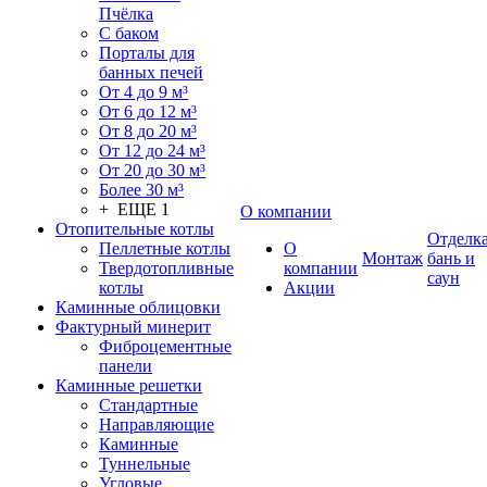
Пчёлка
С баком
Порталы для
банных печей
От 4 до 9 м³
От 6 до 12 м³
От 8 до 20 м³
От 12 до 24 м³
От 20 до 30 м³
Более 30 м³
+ ЕЩЕ 1
О компании
Отопительные котлы
Отделк
Пеллетные котлы
О
Монтаж
бань и
Твердотопливные
компании
саун
котлы
Акции
Каминные облицовки
Фактурный минерит
Фиброцементные
панели
Каминные решетки
Стандартные
Направляющие
Каминные
Туннельные
Угловые