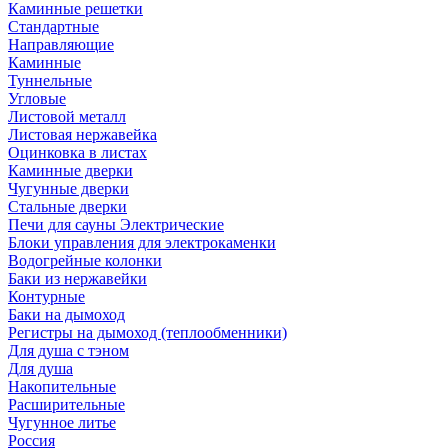
Каминные решетки
Стандартные
Направляющие
Каминные
Туннельные
Угловые
Листовой металл
Листовая нержавейка
Оцинковка в листах
Каминные дверки
Чугунные дверки
Стальные дверки
Печи для сауны Электрические
Блоки управления для электрокаменки
Водогрейные колонки
Баки из нержавейки
Контурные
Баки на дымоход
Регистры на дымоход (теплообменники)
Для душа с тэном
Для душа
Накопительные
Расширительные
Чугунное литье
Россия