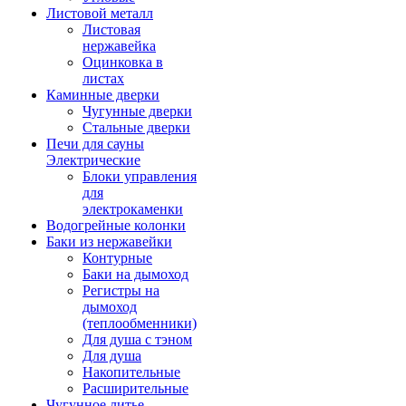
Листовой металл
Листовая
нержавейка
Оцинковка в
листах
Каминные дверки
Чугунные дверки
Стальные дверки
Печи для сауны
Электрические
Блоки управления
для
электрокаменки
Водогрейные колонки
Баки из нержавейки
Контурные
Баки на дымоход
Регистры на
дымоход
(теплообменники)
Для душа с тэном
Для душа
Накопительные
Расширительные
Чугунное литье