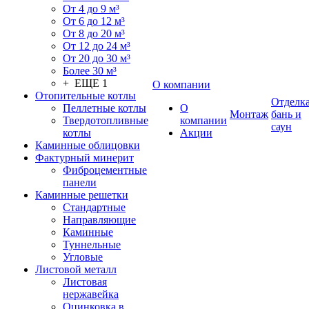
От 4 до 9 м³
От 6 до 12 м³
От 8 до 20 м³
От 12 до 24 м³
От 20 до 30 м³
Более 30 м³
+ ЕЩЕ 1
О компании
Отопительные котлы
Отделк
Пеллетные котлы
О
Монтаж
бань и
Твердотопливные
компании
саун
котлы
Акции
Каминные облицовки
Фактурный минерит
Фиброцементные
панели
Каминные решетки
Стандартные
Направляющие
Каминные
Туннельные
Угловые
Листовой металл
Листовая
нержавейка
Оцинковка в