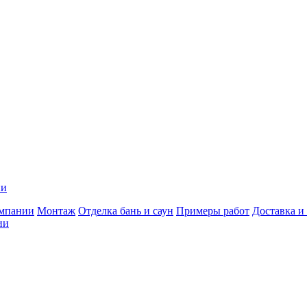
ии
мпании
Монтаж
Отделка бань и саун
Примеры работ
Доставка и
ии