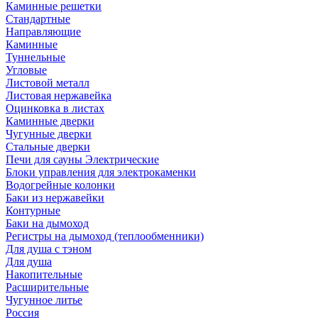
Каминные решетки
Стандартные
Направляющие
Каминные
Туннельные
Угловые
Листовой металл
Листовая нержавейка
Оцинковка в листах
Каминные дверки
Чугунные дверки
Стальные дверки
Печи для сауны Электрические
Блоки управления для электрокаменки
Водогрейные колонки
Баки из нержавейки
Контурные
Баки на дымоход
Регистры на дымоход (теплообменники)
Для душа с тэном
Для душа
Накопительные
Расширительные
Чугунное литье
Россия