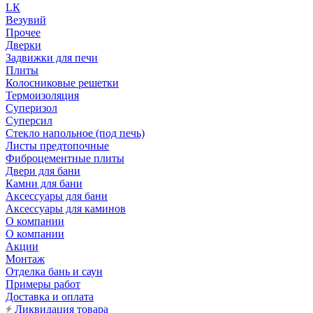
LК
Везувий
Прочее
Дверки
Задвижки для печи
Плиты
Колосниковые решетки
Термоизоляция
Суперизол
Суперсил
Стекло напольное (под печь)
Листы предтопочные
Фиброцементные плиты
Двери для бани
Камни для бани
Аксессуары для бани
Аксессуары для каминов
О компании
О компании
Акции
Монтаж
Отделка бань и саун
Примеры работ
Доставка и оплата
Ликвидация товара