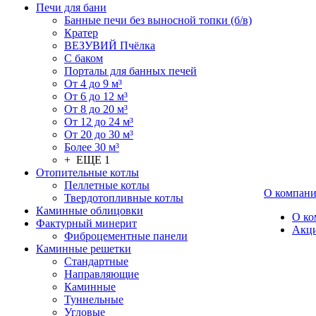
Печи для бани
Банные печи без выносной топки (б/в)
Кратер
ВЕЗУВИЙ Пчёлка
С баком
Порталы для банных печей
От 4 до 9 м³
От 6 до 12 м³
От 8 до 20 м³
От 12 до 24 м³
От 20 до 30 м³
Более 30 м³
+ ЕЩЕ 1
Отопительные котлы
Пеллетные котлы
О компан
Твердотопливные котлы
Каминные облицовки
О ко
Фактурный минерит
Акц
Фиброцементные панели
Каминные решетки
Стандартные
Направляющие
Каминные
Туннельные
Угловые