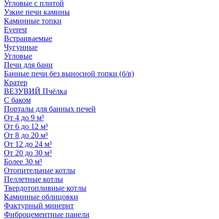
Угловые с плитой
Узкие печи камины
Каминные топки
Everest
Встраиваемые
Чугунные
Угловые
Печи для бани
Банные печи без выносной топки (б/в)
Кратер
ВЕЗУВИЙ Пчёлка
С баком
Порталы для банных печей
От 4 до 9 м³
От 6 до 12 м³
От 8 до 20 м³
От 12 до 24 м³
От 20 до 30 м³
Более 30 м³
Отопительные котлы
Пеллетные котлы
Твердотопливные котлы
Каминные облицовки
Фактурный минерит
Фиброцементные панели