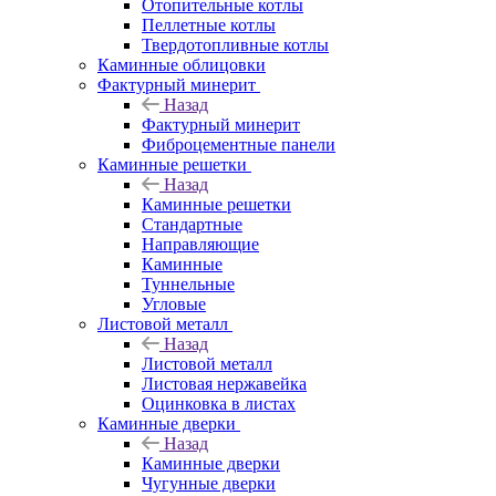
Отопительные котлы
Пеллетные котлы
Твердотопливные котлы
Каминные облицовки
Фактурный минерит
Назад
Фактурный минерит
Фиброцементные панели
Каминные решетки
Назад
Каминные решетки
Стандартные
Направляющие
Каминные
Туннельные
Угловые
Листовой металл
Назад
Листовой металл
Листовая нержавейка
Оцинковка в листах
Каминные дверки
Назад
Каминные дверки
Чугунные дверки