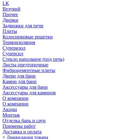
LК
Везувий
Прочее
Дверки
Задвижки для печи
Плиты
Колосниковые решетки
Термоизоляция
Суперизол
Суперсил
Стекло напольное (под печь)
Листы предтопочные
Фиброцементные плиты
Двери для бани
Камни для бани
Аксессуары для бани
Аксессуары для каминов
О компании
О компании
Акции
Монтаж
Отделка бань и саун
Примеры работ
Доставка и оплата
Ликвидация товара