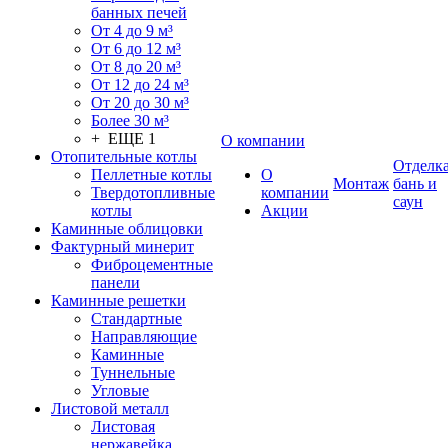
банных печей
От 4 до 9 м³
От 6 до 12 м³
От 8 до 20 м³
От 12 до 24 м³
От 20 до 30 м³
Более 30 м³
+ ЕЩЕ 1
О компании
Отопительные котлы
Отделк
Пеллетные котлы
О
Монтаж
бань и
Твердотопливные
компании
саун
котлы
Акции
Каминные облицовки
Фактурный минерит
Фиброцементные
панели
Каминные решетки
Стандартные
Направляющие
Каминные
Туннельные
Угловые
Листовой металл
Листовая
нержавейка