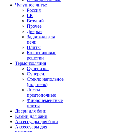
Чугунное литье
Россия
LК
Везувий
Прочее
Дверки
Задвижки для
печи
Плиты
Колосниковые
решетки
Термоизоляция
Суперизол
Суперсил
Стекло напольное
(под печь)
Листы
предтопочные
Фиброцементные
плиты
Двери для бани
Камни для бани
Аксессуары для бани
Аксессуары для