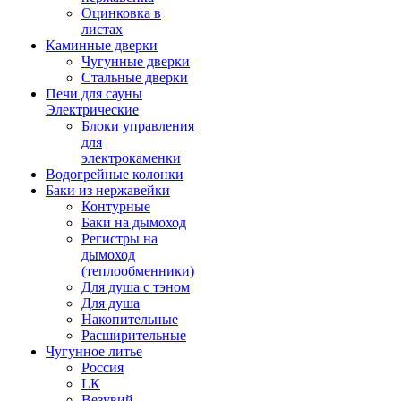
Оцинковка в
листах
Каминные дверки
Чугунные дверки
Стальные дверки
Печи для сауны
Электрические
Блоки управления
для
электрокаменки
Водогрейные колонки
Баки из нержавейки
Контурные
Баки на дымоход
Регистры на
дымоход
(теплообменники)
Для душа с тэном
Для душа
Накопительные
Расширительные
Чугунное литье
Россия
LК
Везувий