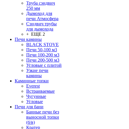
Труба сэндвич
250 мм
Дымоход для
печи Атмосфера
Сэндвич трубы
для дымохода
+ ЕЩЕ 2
Печи камины
BLACK STOVE
Печи 50-100 м3
Печи 100-200 м3
Печи 200-500 м3
Угловые с плитой
Узкие печи
камины
Каминные топки
Everest
Встраиваемые
Чугунные
Угловые
Печи для бани
Банные печи без
выносной топки
(б/в)
Кратер