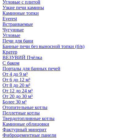
Угловые с плитой
Узкие печи камины
Каминные топки
Everest
Встраиваемые
Чугунные
Угловые
Печи для бани
Банные печи без выносной топки (б/в)
Кратер
ВЕЗУВИЙ Пчёлка
С баком
Порталы для банных печей
От 4 до 9 м³
От 6 до 12 м³
От 8 до 20 м³
От 12 до 24 м³
От 20 до 30 м³
Более 30 м³
Отопительные котлы
Пеллетные котлы
Твердотопливные котлы
Каминные облицовки
Фактурный минерит
Фиброцементные панели