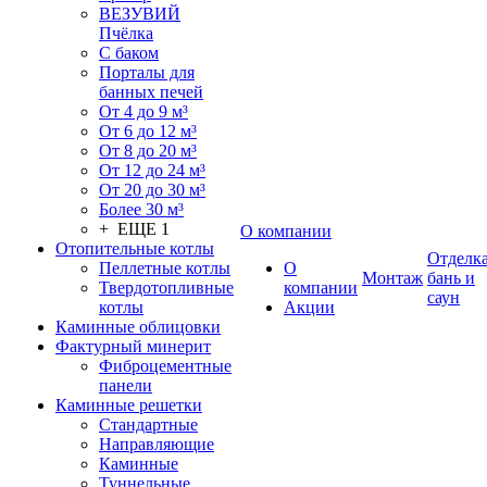
ВЕЗУВИЙ
Пчёлка
С баком
Порталы для
банных печей
От 4 до 9 м³
От 6 до 12 м³
От 8 до 20 м³
От 12 до 24 м³
От 20 до 30 м³
Более 30 м³
+ ЕЩЕ 1
О компании
Отопительные котлы
Отделк
Пеллетные котлы
О
Монтаж
бань и
Твердотопливные
компании
саун
котлы
Акции
Каминные облицовки
Фактурный минерит
Фиброцементные
панели
Каминные решетки
Стандартные
Направляющие
Каминные
Туннельные