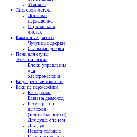
Угловые
Листовой металл
Листовая
нержавейка
Оцинковка в
листах
Каминные дверки
Чугунные дверки
Стальные дверки
Печи для сауны
Электрические
Блоки управления
для
электрокаменки
Водогрейные колонки
Баки из нержавейки
Контурные
Баки на дымоход
Регистры на
дымоход
(теплообменники)
Для душа с тэном
Для душа
Накопительные
Расширительные