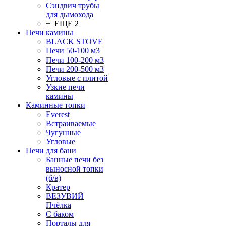
Сэндвич трубы
для дымохода
+ ЕЩЕ 2
Печи камины
BLACK STOVE
Печи 50-100 м3
Печи 100-200 м3
Печи 200-500 м3
Угловые с плитой
Узкие печи
камины
Каминные топки
Everest
Встраиваемые
Чугунные
Угловые
Печи для бани
Банные печи без
выносной топки
(б/в)
Кратер
ВЕЗУВИЙ
Пчёлка
С баком
Порталы для