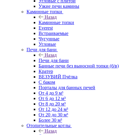
Угловые с плитой
Узкие печи камины
Каминные топки
Назад
Каминные топки
Everest
Встраиваемые
Чугунные
Угловые
Печи для бани
Назад
Печи для бани
Банные печи без выносной топки (б/в)
Кратер
ВЕЗУВИЙ Пчёлка
С баком
Порталы для банных печей
От 4 до 9 м³
От 6 до 12 м³
От 8 до 20 м³
От 12 до 24 м³
От 20 до 30 м³
Более 30 м³
Отопительные котлы
Назад