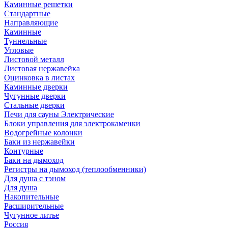
Каминные решетки
Стандартные
Направляющие
Каминные
Туннельные
Угловые
Листовой металл
Листовая нержавейка
Оцинковка в листах
Каминные дверки
Чугунные дверки
Стальные дверки
Печи для сауны Электрические
Блоки управления для электрокаменки
Водогрейные колонки
Баки из нержавейки
Контурные
Баки на дымоход
Регистры на дымоход (теплообменники)
Для душа с тэном
Для душа
Накопительные
Расширительные
Чугунное литье
Россия