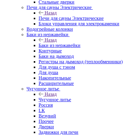
Стальные дверки
Печи для сауны Электрические
Назад
Печи для сауны Электрические
Блоки управления для электрокаменки
Водогрейные колонки
Баки из нержавейки
Назад
Баки из нержавейки
Контурные
Баки на дымоход
Регистры на дымоход (теплообменники)
Для душа с тэном
Для душа
Накопительные
Расширительные
Чугунное литье
Назад
Чугунное литье
Россия
LК
Везувий
Прочее
Дверки
Задвижки для печи