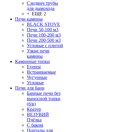
Сэндвич трубы
для дымохода
+ ЕЩЕ 2
Печи камины
BLACK STOVE
Печи 50-100 м3
Печи 100-200 м3
Печи 200-500 м3
Угловые с плитой
Узкие печи
камины
Каминные топки
Everest
Встраиваемые
Чугунные
Угловые
Печи для бани
Банные печи без
выносной топки
(б/в)
Кратер
ВЕЗУВИЙ
Пчёлка
С баком
Порталы для