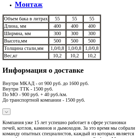
Монтаж
Объем бака в литрах
55
55
55
Длина, мм
400
400
400
Ширмна, мм
300
300
300
Высота,мм
500
500
500
Толщина стали,мм
1,0/0,8
1,0/0,8
1,0/0,8
Вес,кг
10,2
10,2
10,2
Информация о доставке
Внутри МКАД - от 900 руб. до 1600 руб.
Внутри ТТК - 1500 руб.
По МО - 900 руб. + 40 руб./км.
До транспортной компании - 1500 руб.
Компания уже 15 лет успешно работает в сфере установки
печей, котлов, каминов и дымоходов. За это время мы собрали
команду опытных специалистов, каждый из которых является