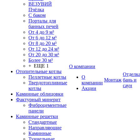
ВЕЗУВИЙ
Пчёлка
С баком
Порталы для
банных печей
От 4 до 9 м³
От 6 до 12 м³
От 8 до 20 м³
От 12 до 24 м³
От 20 до 30 м³
Более 30 м³
+ ЕЩЕ 1
О компании
Отопительные котлы
Отделк
Пеллетные котлы
О
Монтаж
бань и
Твердотопливные
компании
саун
котлы
Акции
Каминные облицовки
Фактурный минерит
Фиброцементные
панели
Каминные решетки
Стандартные
Направляющие
Каминные
Туннельные