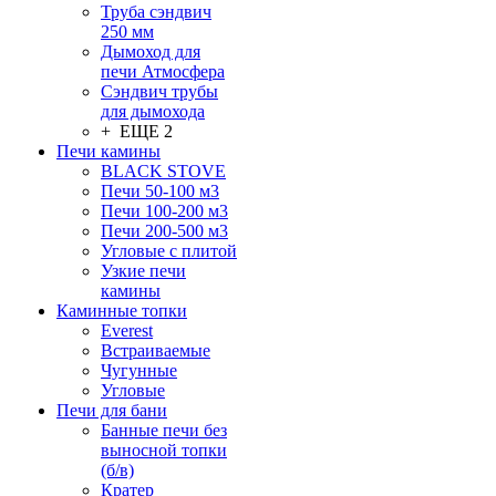
Труба сэндвич
250 мм
Дымоход для
печи Атмосфера
Сэндвич трубы
для дымохода
+ ЕЩЕ 2
Печи камины
BLACK STOVE
Печи 50-100 м3
Печи 100-200 м3
Печи 200-500 м3
Угловые с плитой
Узкие печи
камины
Каминные топки
Everest
Встраиваемые
Чугунные
Угловые
Печи для бани
Банные печи без
выносной топки
(б/в)
Кратер