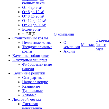
банных печей
От 4 до 9 м³
От 6 до 12 м³
От 8 до 20 м³
От 12 до 24 м³
От 20 до 30 м³
Более 30 м³
+ ЕЩЕ 1
О компании
Отопительные котлы
Отделк
Пеллетные котлы
О
Монтаж
бань и
Твердотопливные
компании
саун
котлы
Акции
Каминные облицовки
Фактурный минерит
Фиброцементные
панели
Каминные решетки
Стандартные
Направляющие
Каминные
Туннельные
Угловые
Листовой металл
Листовая
нержавейка