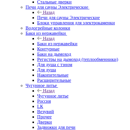
Стальные дверки
Печи для сауны Электрические
Назад
Печи для сауны Электрические
Блоки управления для электрокаменки
Водогрейные колонки
Баки из нержавейки
Назад
Баки из нержавейки
Контурные
Баки на дымоход
Регистры на дымоход (теплообменники)
Для душа с тэном
Для душа
Накопительные
Расширительные
Чугунное литье
Назад
Чугунное литье
Россия
LК
Везувий
Прочее
Дверки
Задвижки для печи