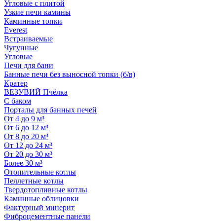
Угловые с плитой
Узкие печи камины
Каминные топки
Everest
Встраиваемые
Чугунные
Угловые
Печи для бани
Банные печи без выносной топки (б/в)
Кратер
ВЕЗУВИЙ Пчёлка
С баком
Порталы для банных печей
От 4 до 9 м³
От 6 до 12 м³
От 8 до 20 м³
От 12 до 24 м³
От 20 до 30 м³
Более 30 м³
Отопительные котлы
Пеллетные котлы
Твердотопливные котлы
Каминные облицовки
Фактурный минерит
Фиброцементные панели