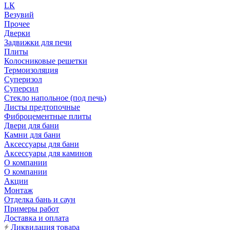
LК
Везувий
Прочее
Дверки
Задвижки для печи
Плиты
Колосниковые решетки
Термоизоляция
Суперизол
Суперсил
Стекло напольное (под печь)
Листы предтопочные
Фиброцементные плиты
Двери для бани
Камни для бани
Аксессуары для бани
Аксессуары для каминов
О компании
О компании
Акции
Монтаж
Отделка бань и саун
Примеры работ
Доставка и оплата
Ликвидация товара