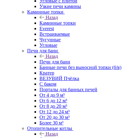
Угловые с плитой
Узкие печи камины
Каминные топки
Назад
Каминные топки
Everest
Встраиваемые
Чугунные
Угловые
Печи для бани
Назад
Печи для бани
Банные печи без выносной топки (б/в)
Кратер
ВЕЗУВИЙ Пчёлка
С баком
Порталы для банных печей
От 4 до 9 м³
От 6 до 12 м³
От 8 до 20 м³
От 12 до 24 м³
От 20 до 30 м³
Более 30 м³
Отопительные котлы
Назад