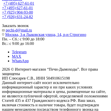
+7 (495) 627-61-01
+7 (495) 627-61-01
+7 (925) 904-93-00
+7 (926) 631-24-82
Заказать звонок
pechi-d@mail.ru
Москва, 3-я Лыковская улица, 14, р-н Строгино
Пн. – Сб.: с 9:00 до 18:00
Вс.: с 9:00 до 16:00
Telegram
MAX
WhatsApp
2026 © Интернет-магазин “Печи-Дымоходы”. Все права
защищены
ИП Слюсарев С.В., ИНН 504910615198
Данный интернет-сайт носит исключительно
информационный характер и ни при каких условиях
информационные материалы и цены, размещенные на сайте,
не являются публичной офертой, определяемой положениями
Статей 435 и 437 Гражданского кодекса РФ. Ваш заказ,
включая стоимость и наличие товара, будет подтвержден
нашим менеджером посредством телефонного звонка на