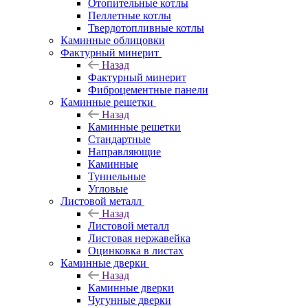
Отопительные котлы
Пеллетные котлы
Твердотопливные котлы
Каминные облицовки
Фактурный минерит
Назад
Фактурный минерит
Фиброцементные панели
Каминные решетки
Назад
Каминные решетки
Стандартные
Направляющие
Каминные
Туннельные
Угловые
Листовой металл
Назад
Листовой металл
Листовая нержавейка
Оцинковка в листах
Каминные дверки
Назад
Каминные дверки
Чугунные дверки