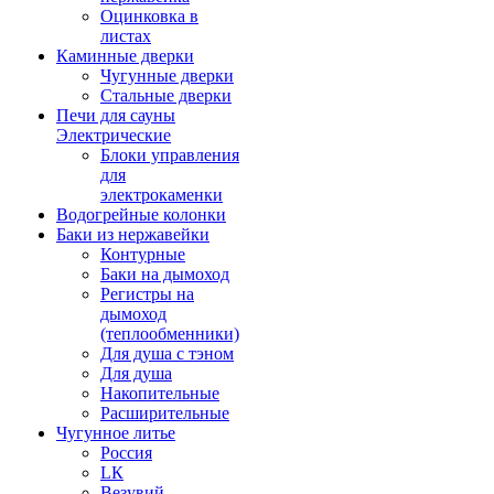
Оцинковка в
листах
Каминные дверки
Чугунные дверки
Стальные дверки
Печи для сауны
Электрические
Блоки управления
для
электрокаменки
Водогрейные колонки
Баки из нержавейки
Контурные
Баки на дымоход
Регистры на
дымоход
(теплообменники)
Для душа с тэном
Для душа
Накопительные
Расширительные
Чугунное литье
Россия
LК
Везувий