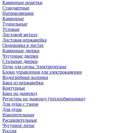
Каминные решетки
Стандартные
Направляющие
Каминные
Туннельные
Угловые
Листовой металл
Листовая нержавейка
Оцинковка в листах
Каминные дверки
Чугунные дверки
Стальные дверки
Печи для сауны Электрические
Блоки управления для электрокаменки
Водогрейные колонки
Баки из нержавейки
Контурные
Баки на дымоход
Регистры на дымоход (теплообменники)
Для душа с тэном
Для душа
Накопительные
Расширительные
Чугунное литье
Россия