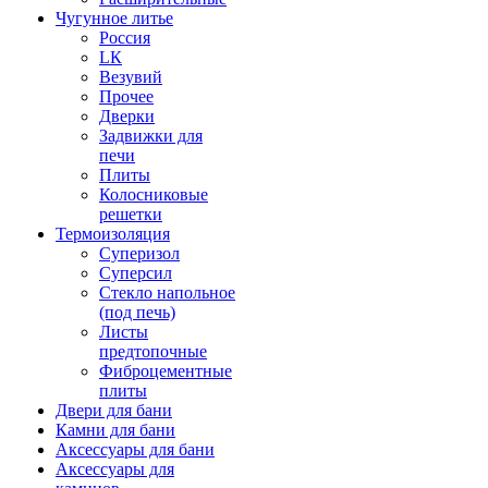
Чугунное литье
Россия
LК
Везувий
Прочее
Дверки
Задвижки для
печи
Плиты
Колосниковые
решетки
Термоизоляция
Суперизол
Суперсил
Стекло напольное
(под печь)
Листы
предтопочные
Фиброцементные
плиты
Двери для бани
Камни для бани
Аксессуары для бани
Аксессуары для