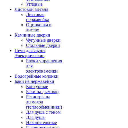
Угловые
Листовой металл
Листовая
нержавейка
Оцинковка в
листах
Каминные дверки
Чугунные дверки
Стальные дверки
Печи для сауны
Электрические
Блоки управления
для
электрокаменки
Водогрейные колонки
Баки из нержавейки
Контурные
Баки на дымоход
Регистры на
дымоход
(теплообменники)
Для душа с тэном
Для душа
Накопительные
Расширительные