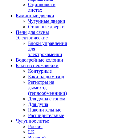
Оцинковка в
листах
Каминные дверки
Чугунные дверки
Стальные дверки
Печи для сауны
Электрические
Блоки управления
для
электрокаменки
Водогрейные колонки
Баки из нержавейки
Контурные
Баки на дымоход
Регистры на
дымоход
(теплообменники)
Для душа с тэном
Для душа
Накопительные
Расширительные
Чугунное литье
Россия
LК
Везувий