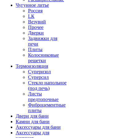
Чугунное литье
Россия
LК
Везувий
Прочее
Дверки
Задвижки для
печи
Плиты
Колосниковые
решетки
Термоизоляция
Суперизол
Суперсил
Стекло напольное
(под печь)
Листы
предтопочные
Фиброцементные
плиты
Двери для бани
Камни для бани
Аксессуары для бани
Аксессуары для