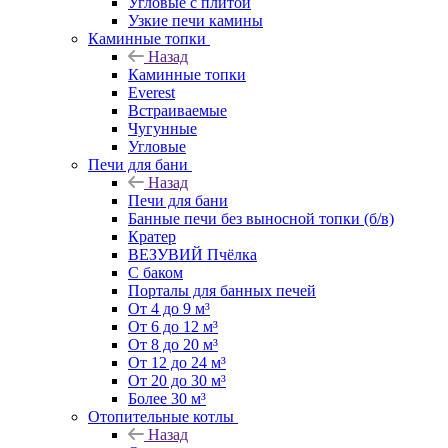
Угловые с плитой
Узкие печи камины
Каминные топки
Назад
Каминные топки
Everest
Встраиваемые
Чугунные
Угловые
Печи для бани
Назад
Печи для бани
Банные печи без выносной топки (б/в)
Кратер
ВЕЗУВИЙ Пчёлка
С баком
Порталы для банных печей
От 4 до 9 м³
От 6 до 12 м³
От 8 до 20 м³
От 12 до 24 м³
От 20 до 30 м³
Более 30 м³
Отопительные котлы
Назад