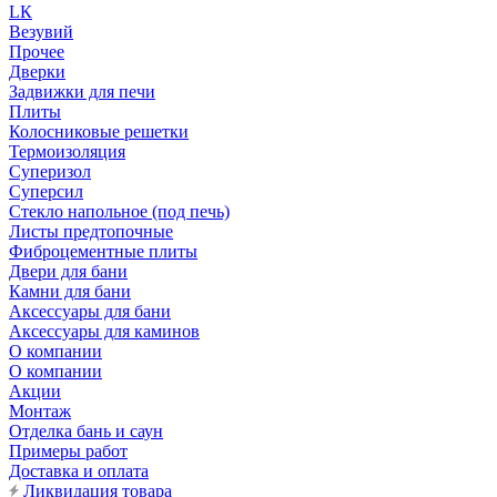
LК
Везувий
Прочее
Дверки
Задвижки для печи
Плиты
Колосниковые решетки
Термоизоляция
Суперизол
Суперсил
Стекло напольное (под печь)
Листы предтопочные
Фиброцементные плиты
Двери для бани
Камни для бани
Аксессуары для бани
Аксессуары для каминов
О компании
О компании
Акции
Монтаж
Отделка бань и саун
Примеры работ
Доставка и оплата
Ликвидация товара