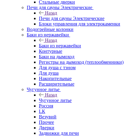
Стальные дверки
Печи для сауны Электрические
Назад
Печи для сауны Электрические
Блоки управления для электрокаменки
Водогрейные колонки
Баки из нержавейки
Назад
Баки из нержавейки
Контурные
Баки на дымоход
Регистры на дымоход (теплообменники)
Для душа с тэном
Для душа
Накопительные
Расширительные
Чугунное литье
Назад
Чугунное литье
Россия
LК
Везувий
Прочее
Дверки
Задвижки для печи