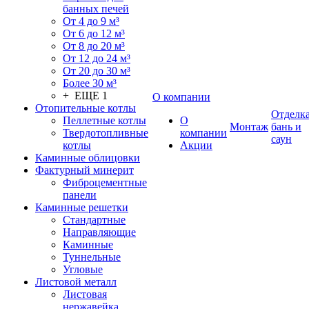
банных печей
От 4 до 9 м³
От 6 до 12 м³
От 8 до 20 м³
От 12 до 24 м³
От 20 до 30 м³
Более 30 м³
+ ЕЩЕ 1
О компании
Отопительные котлы
Отделк
Пеллетные котлы
О
Монтаж
бань и
Твердотопливные
компании
саун
котлы
Акции
Каминные облицовки
Фактурный минерит
Фиброцементные
панели
Каминные решетки
Стандартные
Направляющие
Каминные
Туннельные
Угловые
Листовой металл
Листовая
нержавейка