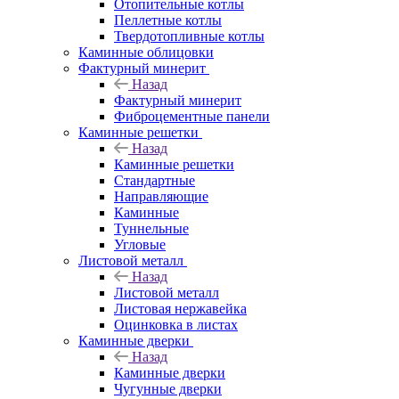
Отопительные котлы
Пеллетные котлы
Твердотопливные котлы
Каминные облицовки
Фактурный минерит
Назад
Фактурный минерит
Фиброцементные панели
Каминные решетки
Назад
Каминные решетки
Стандартные
Направляющие
Каминные
Туннельные
Угловые
Листовой металл
Назад
Листовой металл
Листовая нержавейка
Оцинковка в листах
Каминные дверки
Назад
Каминные дверки
Чугунные дверки