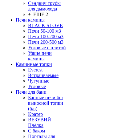
Сэндвич трубы
для дымохода
+ ЕЩЕ 2
Печи камины
BLACK STOVE
Печи 50-100 м3
Печи 100-200 м3
Печи 200-500 м3
Угловые с плитой
Узкие печи
камины
Каминные топки
Everest
Встраиваемые
Чугунные
Угловые
Печи для бани
Банные печи без
выносной топки
(б/в)
Кратер
ВЕЗУВИЙ
Пчёлка
С баком
Порталы для