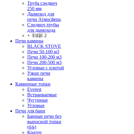
Труба сэндвич
250 мм
Дымоход для
печи Атмосфера
Сэндвич трубы
для дымохода
+ ЕЩЕ 2
Печи камины
BLACK STOVE
Печи 50-100 м3
Печи 100-200 м3
Печи 200-500 м3
Угловые с плитой
Узкие печи
камины
Каминные топки
Everest
Встраиваемые
Чугунные
Угловые
Печи для бани
Банные печи без
выносной топки
(б/в)
Кратер