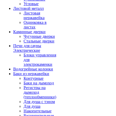
Угловые
Листовой металл
Листовая
нержавейка
Оцинковка в
листах
Каминные дверки
Чугунные дверки
Стальные дверки
Печи для сауны
Электрические
Блоки управления
для
электрокаменки
Водогрейные колонки
Баки из нержавейки
Контурные
Баки на дымоход
Регистры на
дымоход
(теплообменники)
Для душа с тэном
Для душа
Накопительные
Расширительные