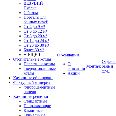
ВЕЗУВИЙ
Пчёлка
С баком
Порталы для
банных печей
От 4 до 9 м³
От 6 до 12 м³
От 8 до 20 м³
От 12 до 24 м³
От 20 до 30 м³
Более 30 м³
+ ЕЩЕ 1
О компании
Отопительные котлы
Отделк
Пеллетные котлы
О
Монтаж
бань и
Твердотопливные
компании
саун
котлы
Акции
Каминные облицовки
Фактурный минерит
Фиброцементные
панели
Каминные решетки
Стандартные
Направляющие
Каминные
Туннельные