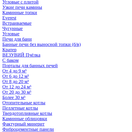
Угловые с плитой
Узкие печи камины
Каминные топки
Everest
Встраиваемые
Чугунные
Угловые
Печи для бани
Банные печи без выносной топки (б/в)
Кратер
ВЕЗУВИЙ Пчёлка
С баком
Порталы для банных печей
От 4 до 9 м³
От 6 до 12 м³
От 8 до 20 м³
От 12 до 24 м³
От 20 до 30 м³
Более 30 м³
Отопительные котлы
Пеллетные котлы
Твердотопливные котлы
Каминные облицовки
Фактурный минерит
Фиброцементные панели