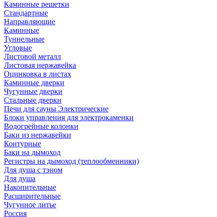
Каминные решетки
Стандартные
Направляющие
Каминные
Туннельные
Угловые
Листовой металл
Листовая нержавейка
Оцинковка в листах
Каминные дверки
Чугунные дверки
Стальные дверки
Печи для сауны Электрические
Блоки управления для электрокаменки
Водогрейные колонки
Баки из нержавейки
Контурные
Баки на дымоход
Регистры на дымоход (теплообменники)
Для душа с тэном
Для душа
Накопительные
Расширительные
Чугунное литье
Россия