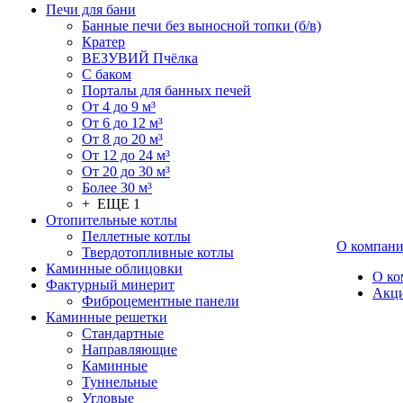
Печи для бани
Банные печи без выносной топки (б/в)
Кратер
ВЕЗУВИЙ Пчёлка
С баком
Порталы для банных печей
От 4 до 9 м³
От 6 до 12 м³
От 8 до 20 м³
От 12 до 24 м³
От 20 до 30 м³
Более 30 м³
+ ЕЩЕ 1
Отопительные котлы
Пеллетные котлы
О компан
Твердотопливные котлы
Каминные облицовки
О ко
Фактурный минерит
Акц
Фиброцементные панели
Каминные решетки
Стандартные
Направляющие
Каминные
Туннельные
Угловые