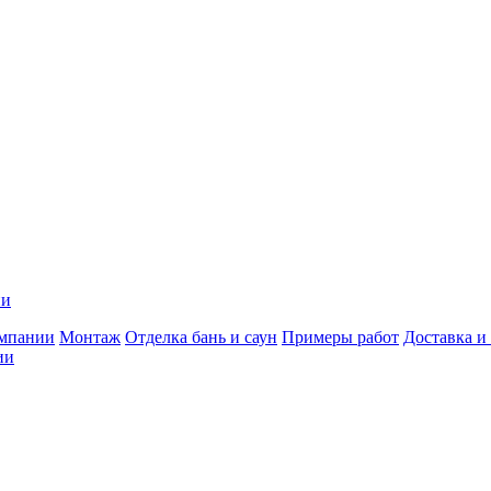
ии
мпании
Монтаж
Отделка бань и саун
Примеры работ
Доставка и
ии