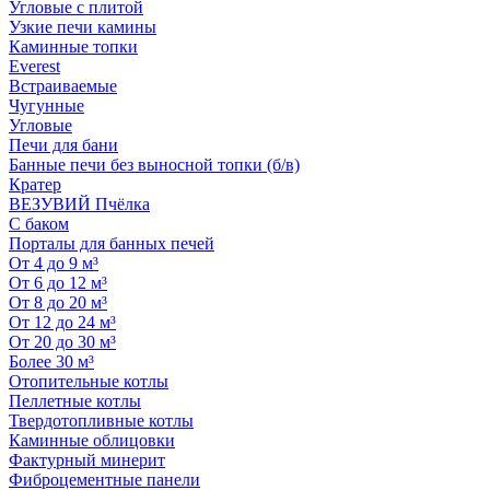
Угловые с плитой
Узкие печи камины
Каминные топки
Everest
Встраиваемые
Чугунные
Угловые
Печи для бани
Банные печи без выносной топки (б/в)
Кратер
ВЕЗУВИЙ Пчёлка
С баком
Порталы для банных печей
От 4 до 9 м³
От 6 до 12 м³
От 8 до 20 м³
От 12 до 24 м³
От 20 до 30 м³
Более 30 м³
Отопительные котлы
Пеллетные котлы
Твердотопливные котлы
Каминные облицовки
Фактурный минерит
Фиброцементные панели