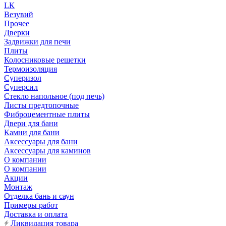
LК
Везувий
Прочее
Дверки
Задвижки для печи
Плиты
Колосниковые решетки
Термоизоляция
Суперизол
Суперсил
Стекло напольное (под печь)
Листы предтопочные
Фиброцементные плиты
Двери для бани
Камни для бани
Аксессуары для бани
Аксессуары для каминов
О компании
О компании
Акции
Монтаж
Отделка бань и саун
Примеры работ
Доставка и оплата
Ликвидация товара