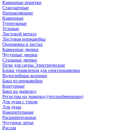
Каминные решетки
Стандартные
Направляющие
Каминные
Туннельные
Угловые
Листовой металл
Листовая нержавейка
Оцинковка в листах
Каминные дверки
Чугунные дверки
Стальные дверки
Печи для сауны Электрические
Блоки управления для электрокаменки
Водогрейные колонки
Баки из нержавейки
Контурные
Баки на дымоход
Регистры на дымоход (теплообменники)
Для душа с тэном
Для душа
Накопительные
Расширительные
Чугунное литье
Россия