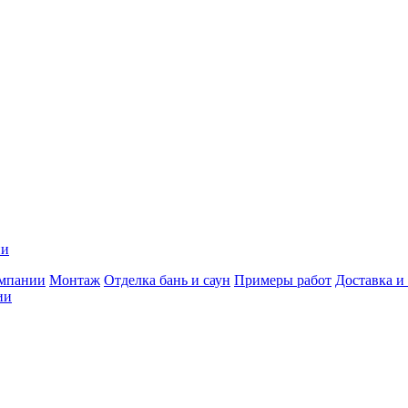
ии
мпании
Монтаж
Отделка бань и саун
Примеры работ
Доставка и
ии