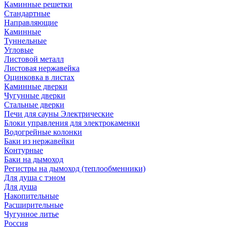
Каминные решетки
Стандартные
Направляющие
Каминные
Туннельные
Угловые
Листовой металл
Листовая нержавейка
Оцинковка в листах
Каминные дверки
Чугунные дверки
Стальные дверки
Печи для сауны Электрические
Блоки управления для электрокаменки
Водогрейные колонки
Баки из нержавейки
Контурные
Баки на дымоход
Регистры на дымоход (теплообменники)
Для душа с тэном
Для душа
Накопительные
Расширительные
Чугунное литье
Россия