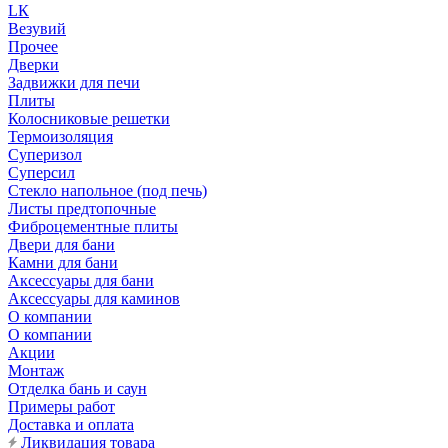
LК
Везувий
Прочее
Дверки
Задвижки для печи
Плиты
Колосниковые решетки
Термоизоляция
Суперизол
Суперсил
Стекло напольное (под печь)
Листы предтопочные
Фиброцементные плиты
Двери для бани
Камни для бани
Аксессуары для бани
Аксессуары для каминов
О компании
О компании
Акции
Монтаж
Отделка бань и саун
Примеры работ
Доставка и оплата
Ликвидация товара