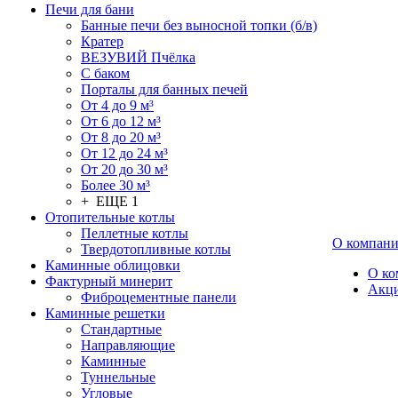
Печи для бани
Банные печи без выносной топки (б/в)
Кратер
ВЕЗУВИЙ Пчёлка
С баком
Порталы для банных печей
От 4 до 9 м³
От 6 до 12 м³
От 8 до 20 м³
От 12 до 24 м³
От 20 до 30 м³
Более 30 м³
+ ЕЩЕ 1
Отопительные котлы
Пеллетные котлы
О компан
Твердотопливные котлы
Каминные облицовки
О ко
Фактурный минерит
Акц
Фиброцементные панели
Каминные решетки
Стандартные
Направляющие
Каминные
Туннельные
Угловые