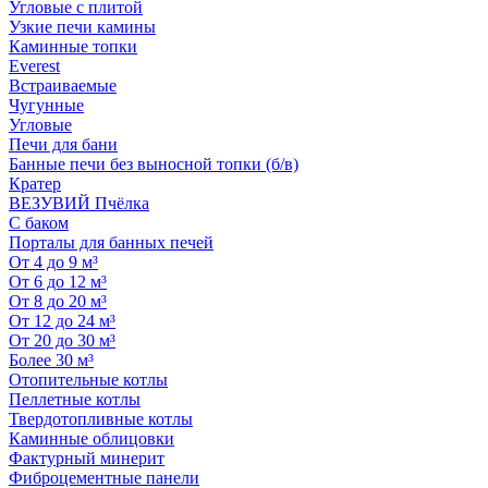
Угловые с плитой
Узкие печи камины
Каминные топки
Everest
Встраиваемые
Чугунные
Угловые
Печи для бани
Банные печи без выносной топки (б/в)
Кратер
ВЕЗУВИЙ Пчёлка
С баком
Порталы для банных печей
От 4 до 9 м³
От 6 до 12 м³
От 8 до 20 м³
От 12 до 24 м³
От 20 до 30 м³
Более 30 м³
Отопительные котлы
Пеллетные котлы
Твердотопливные котлы
Каминные облицовки
Фактурный минерит
Фиброцементные панели