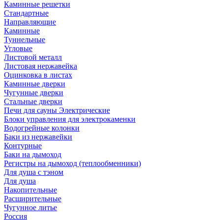
Каминные решетки
Стандартные
Направляющие
Каминные
Туннельные
Угловые
Листовой металл
Листовая нержавейка
Оцинковка в листах
Каминные дверки
Чугунные дверки
Стальные дверки
Печи для сауны Электрические
Блоки управления для электрокаменки
Водогрейные колонки
Баки из нержавейки
Контурные
Баки на дымоход
Регистры на дымоход (теплообменники)
Для душа с тэном
Для душа
Накопительные
Расширительные
Чугунное литье
Россия