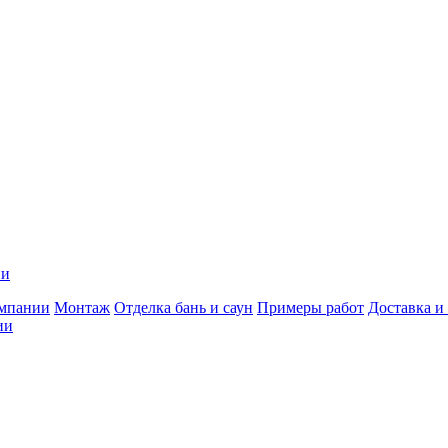
ии
мпании
Монтаж
Отделка бань и саун
Примеры работ
Доставка и
ии