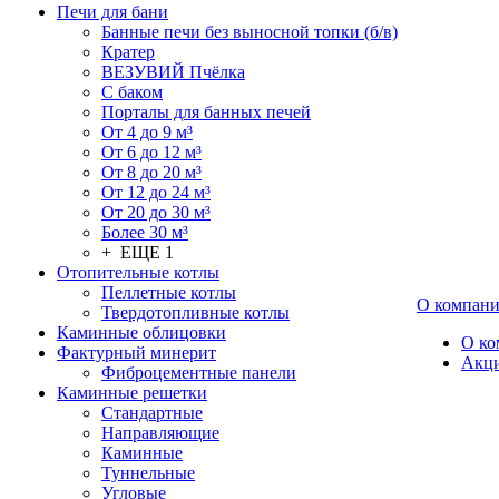
Печи для бани
Банные печи без выносной топки (б/в)
Кратер
ВЕЗУВИЙ Пчёлка
С баком
Порталы для банных печей
От 4 до 9 м³
От 6 до 12 м³
От 8 до 20 м³
От 12 до 24 м³
От 20 до 30 м³
Более 30 м³
+ ЕЩЕ 1
Отопительные котлы
Пеллетные котлы
О компан
Твердотопливные котлы
Каминные облицовки
О ко
Фактурный минерит
Акц
Фиброцементные панели
Каминные решетки
Стандартные
Направляющие
Каминные
Туннельные
Угловые