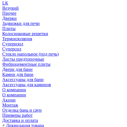
LК
Везувий
Прочее
Дверки
Задвижки для печи
Плиты
Колосниковые решетки
Термоизоляция
Суперизол
Суперсил
Стекло напольное (под печь)
Листы предтопочные
Фиброцементные плиты
Двери для бани
Камни для бани
Аксессуары для бани
Аксессуары для каминов
О компании
О компании
Акции
Монтаж
Отделка бань и саун
Примеры работ
Доставка и оплата
Ликвидация товара