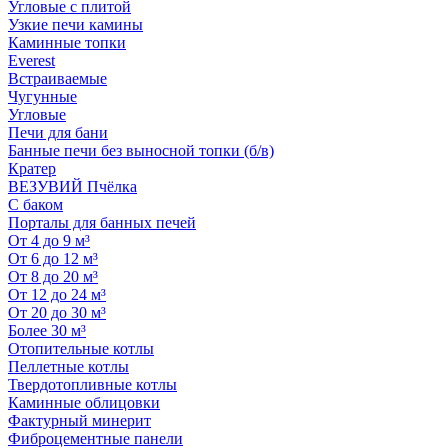
Угловые с плитой
Узкие печи камины
Каминные топки
Everest
Встраиваемые
Чугунные
Угловые
Печи для бани
Банные печи без выносной топки (б/в)
Кратер
ВЕЗУВИЙ Пчёлка
С баком
Порталы для банных печей
От 4 до 9 м³
От 6 до 12 м³
От 8 до 20 м³
От 12 до 24 м³
От 20 до 30 м³
Более 30 м³
Отопительные котлы
Пеллетные котлы
Твердотопливные котлы
Каминные облицовки
Фактурный минерит
Фиброцементные панели