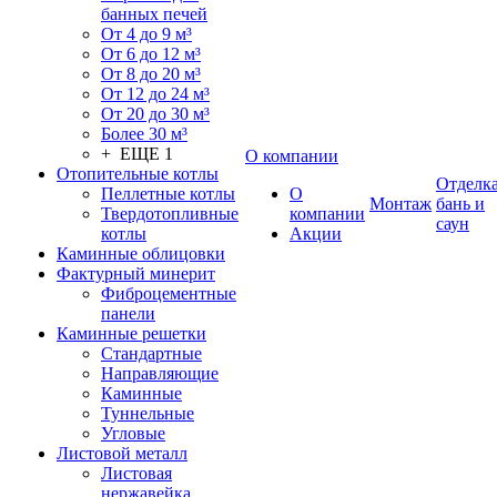
банных печей
От 4 до 9 м³
От 6 до 12 м³
От 8 до 20 м³
От 12 до 24 м³
От 20 до 30 м³
Более 30 м³
+ ЕЩЕ 1
О компании
Отопительные котлы
Отделк
Пеллетные котлы
О
Монтаж
бань и
Твердотопливные
компании
саун
котлы
Акции
Каминные облицовки
Фактурный минерит
Фиброцементные
панели
Каминные решетки
Стандартные
Направляющие
Каминные
Туннельные
Угловые
Листовой металл
Листовая
нержавейка