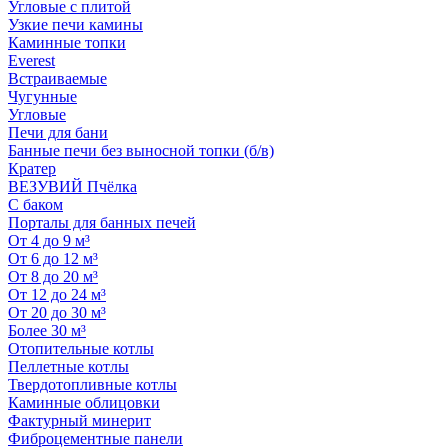
Угловые с плитой
Узкие печи камины
Каминные топки
Everest
Встраиваемые
Чугунные
Угловые
Печи для бани
Банные печи без выносной топки (б/в)
Кратер
ВЕЗУВИЙ Пчёлка
С баком
Порталы для банных печей
От 4 до 9 м³
От 6 до 12 м³
От 8 до 20 м³
От 12 до 24 м³
От 20 до 30 м³
Более 30 м³
Отопительные котлы
Пеллетные котлы
Твердотопливные котлы
Каминные облицовки
Фактурный минерит
Фиброцементные панели