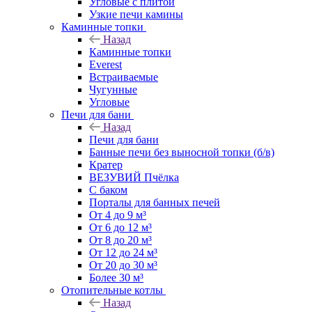
Угловые с плитой
Узкие печи камины
Каминные топки
Назад
Каминные топки
Everest
Встраиваемые
Чугунные
Угловые
Печи для бани
Назад
Печи для бани
Банные печи без выносной топки (б/в)
Кратер
ВЕЗУВИЙ Пчёлка
С баком
Порталы для банных печей
От 4 до 9 м³
От 6 до 12 м³
От 8 до 20 м³
От 12 до 24 м³
От 20 до 30 м³
Более 30 м³
Отопительные котлы
Назад