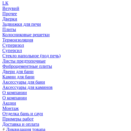
LК
Везувий
Прочее
Дверки
Задвижки для печи
Плиты
Колосниковые решетки
Термоизоляция
Суперизол
Суперсил
Стекло напольное (под печь)
Листы предтопочные
Фиброцементные плиты
Двери для бани
Камни для бани
Аксессуары для бани
Аксессуары для каминов
О компании
О компании
Акции
Монтаж
Отделка бань и саун
Примеры работ
Доставка и оплата
Ликвидация товара