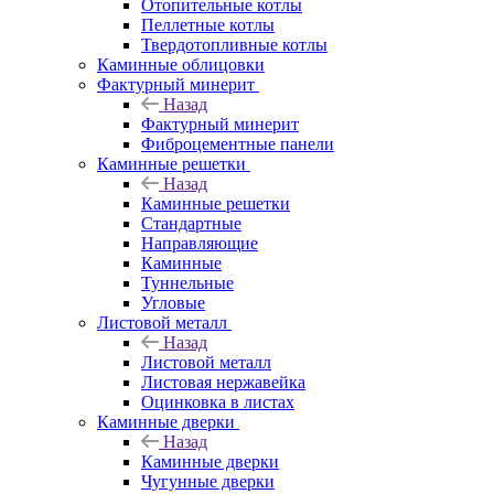
Отопительные котлы
Пеллетные котлы
Твердотопливные котлы
Каминные облицовки
Фактурный минерит
Назад
Фактурный минерит
Фиброцементные панели
Каминные решетки
Назад
Каминные решетки
Стандартные
Направляющие
Каминные
Туннельные
Угловые
Листовой металл
Назад
Листовой металл
Листовая нержавейка
Оцинковка в листах
Каминные дверки
Назад
Каминные дверки
Чугунные дверки