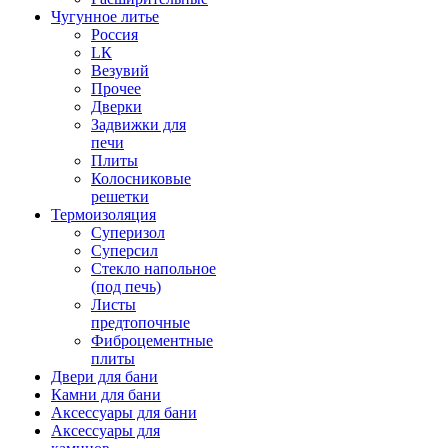
Чугунное литье
Россия
LК
Везувий
Прочее
Дверки
Задвижки для
печи
Плиты
Колосниковые
решетки
Термоизоляция
Суперизол
Суперсил
Стекло напольное
(под печь)
Листы
предтопочные
Фиброцементные
плиты
Двери для бани
Камни для бани
Аксессуары для бани
Аксессуары для