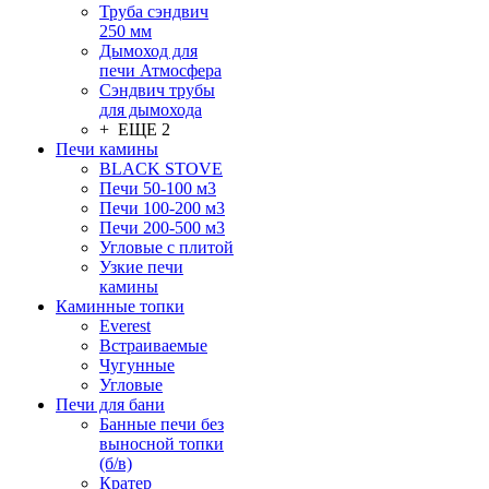
Труба сэндвич
250 мм
Дымоход для
печи Атмосфера
Сэндвич трубы
для дымохода
+ ЕЩЕ 2
Печи камины
BLACK STOVE
Печи 50-100 м3
Печи 100-200 м3
Печи 200-500 м3
Угловые с плитой
Узкие печи
камины
Каминные топки
Everest
Встраиваемые
Чугунные
Угловые
Печи для бани
Банные печи без
выносной топки
(б/в)
Кратер