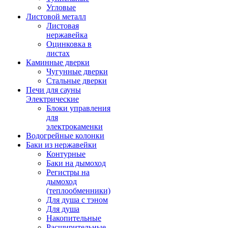
Угловые
Листовой металл
Листовая
нержавейка
Оцинковка в
листах
Каминные дверки
Чугунные дверки
Стальные дверки
Печи для сауны
Электрические
Блоки управления
для
электрокаменки
Водогрейные колонки
Баки из нержавейки
Контурные
Баки на дымоход
Регистры на
дымоход
(теплообменники)
Для душа с тэном
Для душа
Накопительные
Расширительные