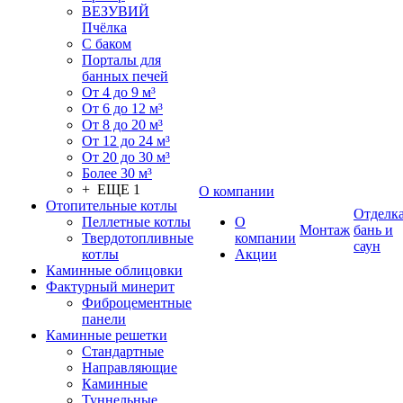
ВЕЗУВИЙ
Пчёлка
С баком
Порталы для
банных печей
От 4 до 9 м³
От 6 до 12 м³
От 8 до 20 м³
От 12 до 24 м³
От 20 до 30 м³
Более 30 м³
+ ЕЩЕ 1
О компании
Отопительные котлы
Отделк
Пеллетные котлы
О
Монтаж
бань и
Твердотопливные
компании
саун
котлы
Акции
Каминные облицовки
Фактурный минерит
Фиброцементные
панели
Каминные решетки
Стандартные
Направляющие
Каминные
Туннельные