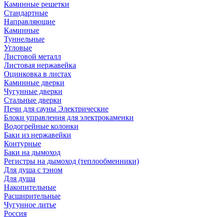
Каминные решетки
Стандартные
Направляющие
Каминные
Туннельные
Угловые
Листовой металл
Листовая нержавейка
Оцинковка в листах
Каминные дверки
Чугунные дверки
Стальные дверки
Печи для сауны Электрические
Блоки управления для электрокаменки
Водогрейные колонки
Баки из нержавейки
Контурные
Баки на дымоход
Регистры на дымоход (теплообменники)
Для душа с тэном
Для душа
Накопительные
Расширительные
Чугунное литье
Россия