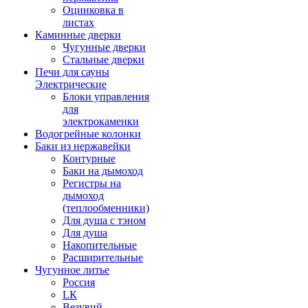
Оцинковка в
листах
Каминные дверки
Чугунные дверки
Стальные дверки
Печи для сауны
Электрические
Блоки управления
для
электрокаменки
Водогрейные колонки
Баки из нержавейки
Контурные
Баки на дымоход
Регистры на
дымоход
(теплообменники)
Для душа с тэном
Для душа
Накопительные
Расширительные
Чугунное литье
Россия
LК
Везувий