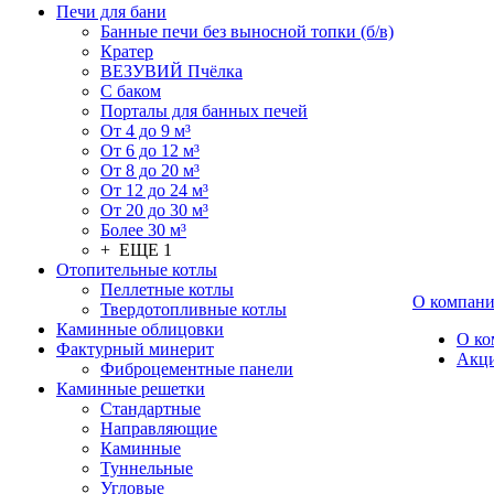
Печи для бани
Банные печи без выносной топки (б/в)
Кратер
ВЕЗУВИЙ Пчёлка
С баком
Порталы для банных печей
От 4 до 9 м³
От 6 до 12 м³
От 8 до 20 м³
От 12 до 24 м³
От 20 до 30 м³
Более 30 м³
+ ЕЩЕ 1
Отопительные котлы
Пеллетные котлы
О компан
Твердотопливные котлы
Каминные облицовки
О ко
Фактурный минерит
Акц
Фиброцементные панели
Каминные решетки
Стандартные
Направляющие
Каминные
Туннельные
Угловые