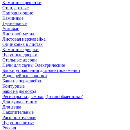
Каминные решетки
Стандартные
Направляющие
Каминные
Туннельные
Угловые
Листовой металл
Листовая нержавейка
Оцинковка в листах
Каминные дверки
Чугунные дверки
Стальные дверки
Печи для сауны Электрические
Блоки управления для электрокаменки
Водогрейные колонки
Баки из нержавейки
Контурные
Баки на дымоход
Регистры на дымоход (теплообменники)
Для душа с тэном
Для душа
Накопительные
Расширительные
Чугунное литье
Россия