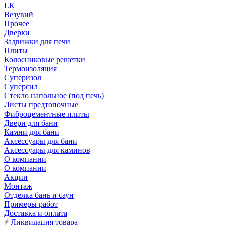
LК
Везувий
Прочее
Дверки
Задвижки для печи
Плиты
Колосниковые решетки
Термоизоляция
Суперизол
Суперсил
Стекло напольное (под печь)
Листы предтопочные
Фиброцементные плиты
Двери для бани
Камни для бани
Аксессуары для бани
Аксессуары для каминов
О компании
О компании
Акции
Монтаж
Отделка бань и саун
Примеры работ
Доставка и оплата
Ликвидация товара