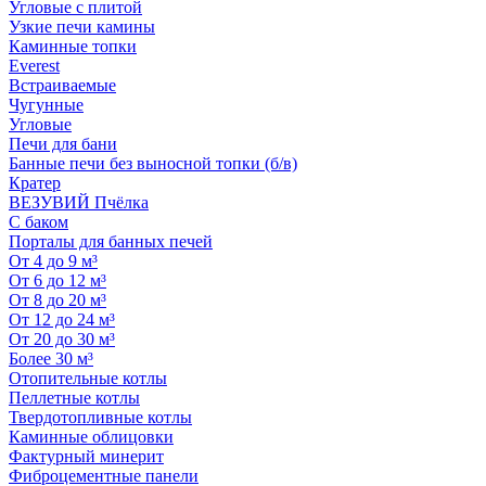
Угловые с плитой
Узкие печи камины
Каминные топки
Everest
Встраиваемые
Чугунные
Угловые
Печи для бани
Банные печи без выносной топки (б/в)
Кратер
ВЕЗУВИЙ Пчёлка
С баком
Порталы для банных печей
От 4 до 9 м³
От 6 до 12 м³
От 8 до 20 м³
От 12 до 24 м³
От 20 до 30 м³
Более 30 м³
Отопительные котлы
Пеллетные котлы
Твердотопливные котлы
Каминные облицовки
Фактурный минерит
Фиброцементные панели