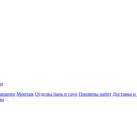
ии
мпании
Монтаж
Отделка бань и саун
Примеры работ
Доставка и
ии