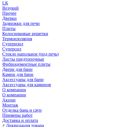
LК
Везувий
Прочее
Дверки
Задвижки для печи
Плиты
Колосниковые решетки
Термоизоляция
Суперизол
Суперсил
Стекло напольное (под печь)
Листы предтопочные
Фиброцементные плиты
Двери для бани
Камни для бани
Аксессуары для бани
Аксессуары для каминов
О компании
О компании
Акции
Монтаж
Отделка бань и саун
Примеры работ
Доставка и оплата
Ликвидация товара