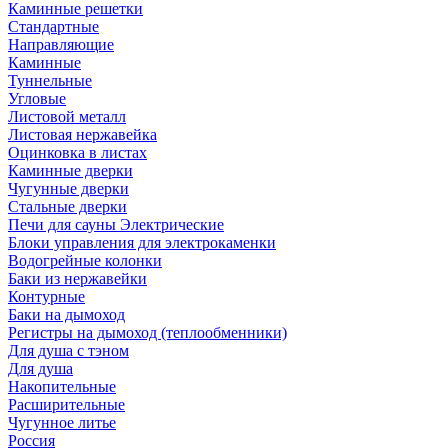
Каминные решетки
Стандартные
Направляющие
Каминные
Туннельные
Угловые
Листовой металл
Листовая нержавейка
Оцинковка в листах
Каминные дверки
Чугунные дверки
Стальные дверки
Печи для сауны Электрические
Блоки управления для электрокаменки
Водогрейные колонки
Баки из нержавейки
Контурные
Баки на дымоход
Регистры на дымоход (теплообменники)
Для душа с тэном
Для душа
Накопительные
Расширительные
Чугунное литье
Россия