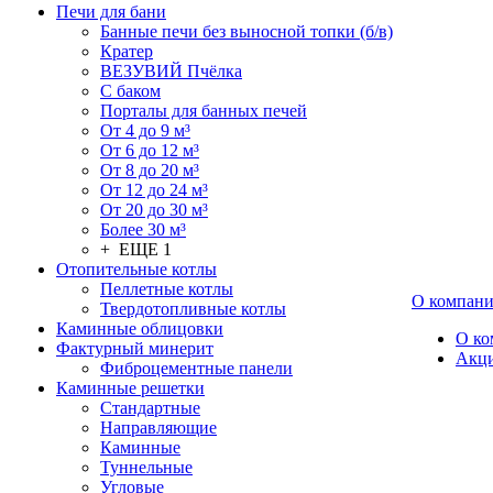
Печи для бани
Банные печи без выносной топки (б/в)
Кратер
ВЕЗУВИЙ Пчёлка
С баком
Порталы для банных печей
От 4 до 9 м³
От 6 до 12 м³
От 8 до 20 м³
От 12 до 24 м³
От 20 до 30 м³
Более 30 м³
+ ЕЩЕ 1
Отопительные котлы
Пеллетные котлы
О компан
Твердотопливные котлы
Каминные облицовки
О ко
Фактурный минерит
Акц
Фиброцементные панели
Каминные решетки
Стандартные
Направляющие
Каминные
Туннельные
Угловые