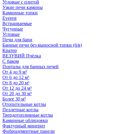
Угловые с плитой
Узкие печи камины
Каминные топки
Everest
Встраиваемые
Чугунные
Угловые
Печи для бани
Банные печи без выносной топки (б/в)
Кратер
ВЕЗУВИЙ Пчёлка
С баком
Порталы для банных печей
От 4 до 9 м³
От 6 до 12 м³
От 8 до 20 м³
От 12 до 24 м³
От 20 до 30 м³
Более 30 м³
Отопительные котлы
Пеллетные котлы
Твердотопливные котлы
Каминные облицовки
Фактурный минерит
Фиброцементные панели