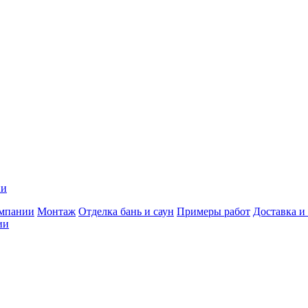
ии
мпании
Монтаж
Отделка бань и саун
Примеры работ
Доставка и
ии