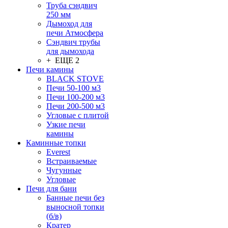
Труба сэндвич
250 мм
Дымоход для
печи Атмосфера
Сэндвич трубы
для дымохода
+ ЕЩЕ 2
Печи камины
BLACK STOVE
Печи 50-100 м3
Печи 100-200 м3
Печи 200-500 м3
Угловые с плитой
Узкие печи
камины
Каминные топки
Everest
Встраиваемые
Чугунные
Угловые
Печи для бани
Банные печи без
выносной топки
(б/в)
Кратер