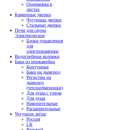
Оцинковка в
листах
Каминные дверки
Чугунные дверки
Стальные дверки
Печи для сауны
Электрические
Блоки управления
для
электрокаменки
Водогрейные колонки
Баки из нержавейки
Контурные
Баки на дымоход
Регистры на
дымоход
(теплообменники)
Для душа с тэном
Для душа
Накопительные
Расширительные
Чугунное литье
Россия
LК
Везувий