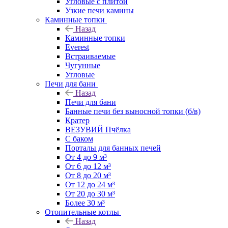
Угловые с плитой
Узкие печи камины
Каминные топки
Назад
Каминные топки
Everest
Встраиваемые
Чугунные
Угловые
Печи для бани
Назад
Печи для бани
Банные печи без выносной топки (б/в)
Кратер
ВЕЗУВИЙ Пчёлка
С баком
Порталы для банных печей
От 4 до 9 м³
От 6 до 12 м³
От 8 до 20 м³
От 12 до 24 м³
От 20 до 30 м³
Более 30 м³
Отопительные котлы
Назад