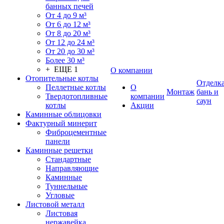
банных печей
От 4 до 9 м³
От 6 до 12 м³
От 8 до 20 м³
От 12 до 24 м³
От 20 до 30 м³
Более 30 м³
+ ЕЩЕ 1
О компании
Отопительные котлы
Отделк
Пеллетные котлы
О
Монтаж
бань и
Твердотопливные
компании
саун
котлы
Акции
Каминные облицовки
Фактурный минерит
Фиброцементные
панели
Каминные решетки
Стандартные
Направляющие
Каминные
Туннельные
Угловые
Листовой металл
Листовая
нержавейка