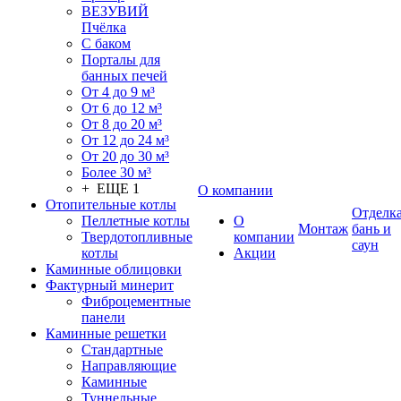
ВЕЗУВИЙ
Пчёлка
С баком
Порталы для
банных печей
От 4 до 9 м³
От 6 до 12 м³
От 8 до 20 м³
От 12 до 24 м³
От 20 до 30 м³
Более 30 м³
+ ЕЩЕ 1
О компании
Отопительные котлы
Отделк
Пеллетные котлы
О
Монтаж
бань и
Твердотопливные
компании
саун
котлы
Акции
Каминные облицовки
Фактурный минерит
Фиброцементные
панели
Каминные решетки
Стандартные
Направляющие
Каминные
Туннельные