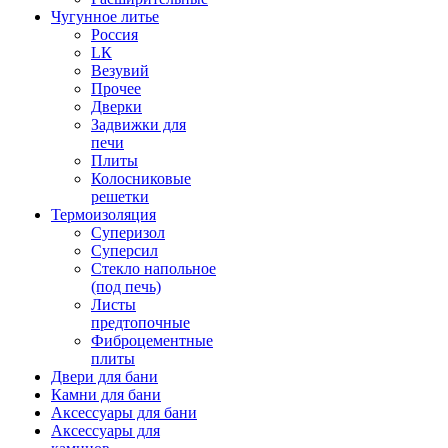
Чугунное литье
Россия
LК
Везувий
Прочее
Дверки
Задвижки для
печи
Плиты
Колосниковые
решетки
Термоизоляция
Суперизол
Суперсил
Стекло напольное
(под печь)
Листы
предтопочные
Фиброцементные
плиты
Двери для бани
Камни для бани
Аксессуары для бани
Аксессуары для