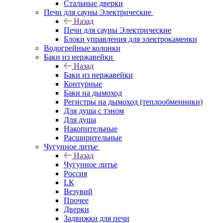
Стальные дверки
Печи для сауны Электрические
Назад
Печи для сауны Электрические
Блоки управления для электрокаменки
Водогрейные колонки
Баки из нержавейки
Назад
Баки из нержавейки
Контурные
Баки на дымоход
Регистры на дымоход (теплообменники)
Для душа с тэном
Для душа
Накопительные
Расширительные
Чугунное литье
Назад
Чугунное литье
Россия
LК
Везувий
Прочее
Дверки
Задвижки для печи