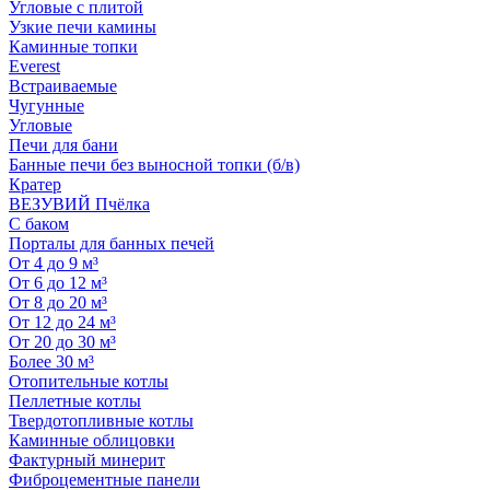
Угловые с плитой
Узкие печи камины
Каминные топки
Everest
Встраиваемые
Чугунные
Угловые
Печи для бани
Банные печи без выносной топки (б/в)
Кратер
ВЕЗУВИЙ Пчёлка
С баком
Порталы для банных печей
От 4 до 9 м³
От 6 до 12 м³
От 8 до 20 м³
От 12 до 24 м³
От 20 до 30 м³
Более 30 м³
Отопительные котлы
Пеллетные котлы
Твердотопливные котлы
Каминные облицовки
Фактурный минерит
Фиброцементные панели