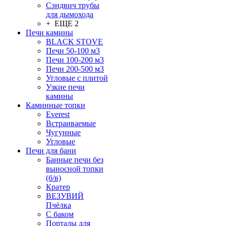
Сэндвич трубы
для дымохода
+ ЕЩЕ 2
Печи камины
BLACK STOVE
Печи 50-100 м3
Печи 100-200 м3
Печи 200-500 м3
Угловые с плитой
Узкие печи
камины
Каминные топки
Everest
Встраиваемые
Чугунные
Угловые
Печи для бани
Банные печи без
выносной топки
(б/в)
Кратер
ВЕЗУВИЙ
Пчёлка
С баком
Порталы для