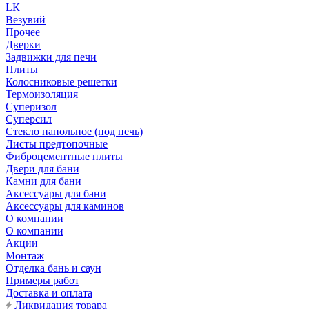
LК
Везувий
Прочее
Дверки
Задвижки для печи
Плиты
Колосниковые решетки
Термоизоляция
Суперизол
Суперсил
Стекло напольное (под печь)
Листы предтопочные
Фиброцементные плиты
Двери для бани
Камни для бани
Аксессуары для бани
Аксессуары для каминов
О компании
О компании
Акции
Монтаж
Отделка бань и саун
Примеры работ
Доставка и оплата
Ликвидация товара