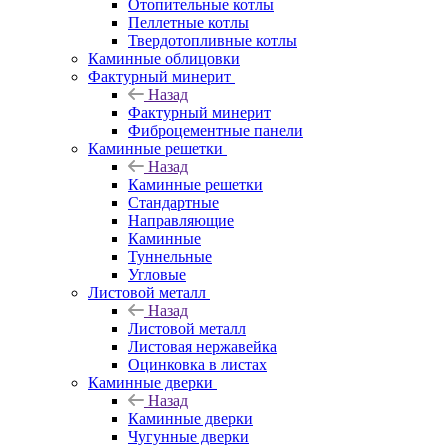
Отопительные котлы
Пеллетные котлы
Твердотопливные котлы
Каминные облицовки
Фактурный минерит
Назад
Фактурный минерит
Фиброцементные панели
Каминные решетки
Назад
Каминные решетки
Стандартные
Направляющие
Каминные
Туннельные
Угловые
Листовой металл
Назад
Листовой металл
Листовая нержавейка
Оцинковка в листах
Каминные дверки
Назад
Каминные дверки
Чугунные дверки