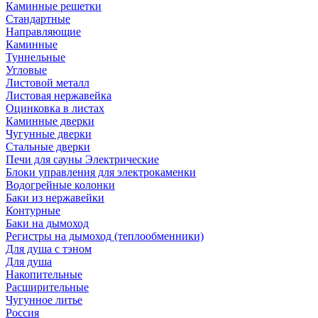
Каминные решетки
Стандартные
Направляющие
Каминные
Туннельные
Угловые
Листовой металл
Листовая нержавейка
Оцинковка в листах
Каминные дверки
Чугунные дверки
Стальные дверки
Печи для сауны Электрические
Блоки управления для электрокаменки
Водогрейные колонки
Баки из нержавейки
Контурные
Баки на дымоход
Регистры на дымоход (теплообменники)
Для душа с тэном
Для душа
Накопительные
Расширительные
Чугунное литье
Россия