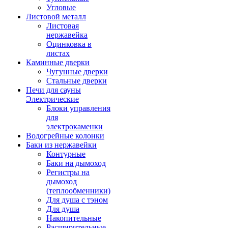
Угловые
Листовой металл
Листовая
нержавейка
Оцинковка в
листах
Каминные дверки
Чугунные дверки
Стальные дверки
Печи для сауны
Электрические
Блоки управления
для
электрокаменки
Водогрейные колонки
Баки из нержавейки
Контурные
Баки на дымоход
Регистры на
дымоход
(теплообменники)
Для душа с тэном
Для душа
Накопительные
Расширительные