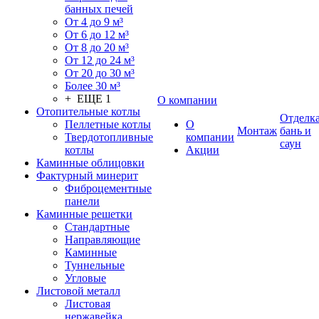
банных печей
От 4 до 9 м³
От 6 до 12 м³
От 8 до 20 м³
От 12 до 24 м³
От 20 до 30 м³
Более 30 м³
+ ЕЩЕ 1
О компании
Отопительные котлы
Отделк
Пеллетные котлы
О
Монтаж
бань и
Твердотопливные
компании
саун
котлы
Акции
Каминные облицовки
Фактурный минерит
Фиброцементные
панели
Каминные решетки
Стандартные
Направляющие
Каминные
Туннельные
Угловые
Листовой металл
Листовая
нержавейка