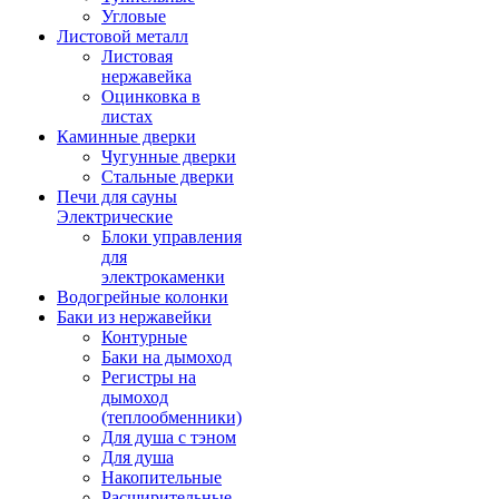
Угловые
Листовой металл
Листовая
нержавейка
Оцинковка в
листах
Каминные дверки
Чугунные дверки
Стальные дверки
Печи для сауны
Электрические
Блоки управления
для
электрокаменки
Водогрейные колонки
Баки из нержавейки
Контурные
Баки на дымоход
Регистры на
дымоход
(теплообменники)
Для душа с тэном
Для душа
Накопительные
Расширительные