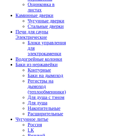
Оцинковка в
листах
Каминные дверки
Чугунные дверки
Стальные дверки
Печи для сауны
Электрические
Блоки управления
для
электрокаменки
Водогрейные колонки
Баки из нержавейки
Контурные
Баки на дымоход
Регистры на
дымоход
(теплообменники)
Для душа с тэном
Для душа
Накопительные
Расширительные
Чугунное литье
Россия
LК
Везувий