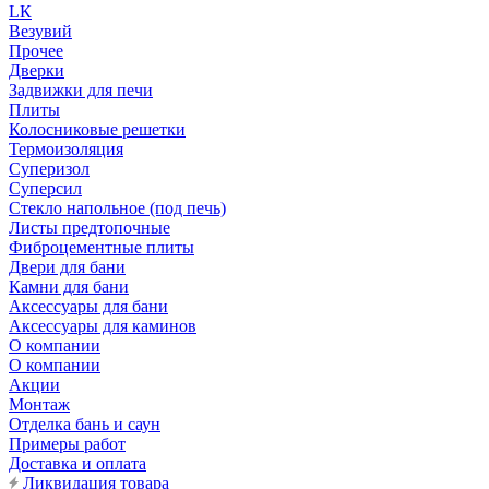
LК
Везувий
Прочее
Дверки
Задвижки для печи
Плиты
Колосниковые решетки
Термоизоляция
Суперизол
Суперсил
Стекло напольное (под печь)
Листы предтопочные
Фиброцементные плиты
Двери для бани
Камни для бани
Аксессуары для бани
Аксессуары для каминов
О компании
О компании
Акции
Монтаж
Отделка бань и саун
Примеры работ
Доставка и оплата
Ликвидация товара