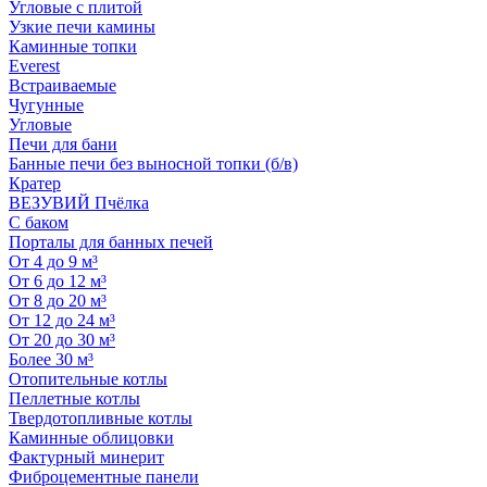
Угловые с плитой
Узкие печи камины
Каминные топки
Everest
Встраиваемые
Чугунные
Угловые
Печи для бани
Банные печи без выносной топки (б/в)
Кратер
ВЕЗУВИЙ Пчёлка
С баком
Порталы для банных печей
От 4 до 9 м³
От 6 до 12 м³
От 8 до 20 м³
От 12 до 24 м³
От 20 до 30 м³
Более 30 м³
Отопительные котлы
Пеллетные котлы
Твердотопливные котлы
Каминные облицовки
Фактурный минерит
Фиброцементные панели