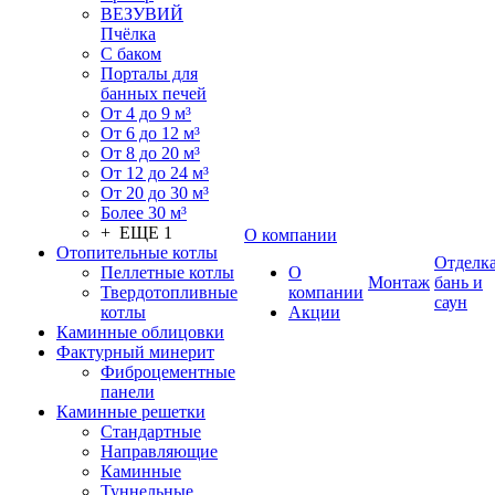
ВЕЗУВИЙ
Пчёлка
С баком
Порталы для
банных печей
От 4 до 9 м³
От 6 до 12 м³
От 8 до 20 м³
От 12 до 24 м³
От 20 до 30 м³
Более 30 м³
+ ЕЩЕ 1
О компании
Отопительные котлы
Отделк
Пеллетные котлы
О
Монтаж
бань и
Твердотопливные
компании
саун
котлы
Акции
Каминные облицовки
Фактурный минерит
Фиброцементные
панели
Каминные решетки
Стандартные
Направляющие
Каминные
Туннельные