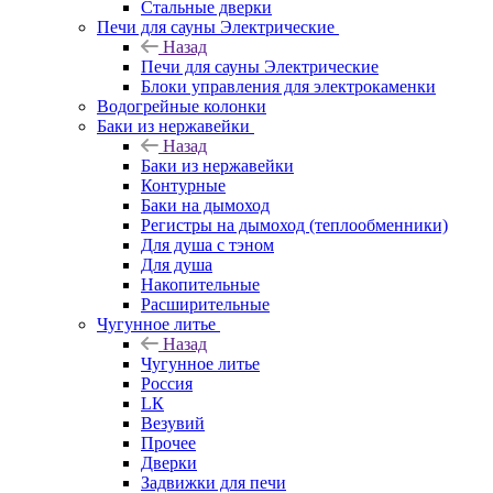
Стальные дверки
Печи для сауны Электрические
Назад
Печи для сауны Электрические
Блоки управления для электрокаменки
Водогрейные колонки
Баки из нержавейки
Назад
Баки из нержавейки
Контурные
Баки на дымоход
Регистры на дымоход (теплообменники)
Для душа с тэном
Для душа
Накопительные
Расширительные
Чугунное литье
Назад
Чугунное литье
Россия
LК
Везувий
Прочее
Дверки
Задвижки для печи