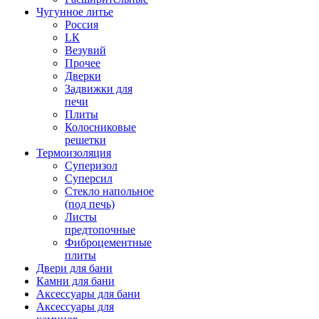
Чугунное литье
Россия
LК
Везувий
Прочее
Дверки
Задвижки для
печи
Плиты
Колосниковые
решетки
Термоизоляция
Суперизол
Суперсил
Стекло напольное
(под печь)
Листы
предтопочные
Фиброцементные
плиты
Двери для бани
Камни для бани
Аксессуары для бани
Аксессуары для