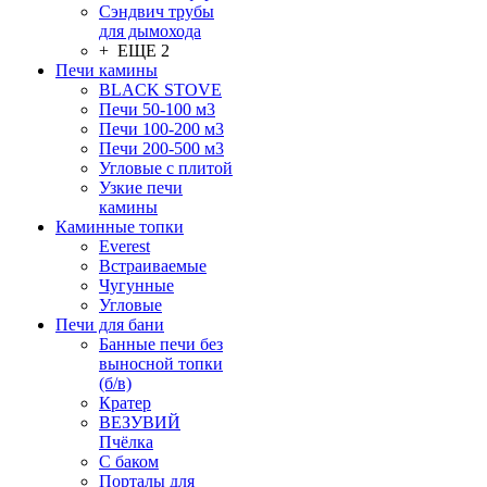
Сэндвич трубы
для дымохода
+ ЕЩЕ 2
Печи камины
BLACK STOVE
Печи 50-100 м3
Печи 100-200 м3
Печи 200-500 м3
Угловые с плитой
Узкие печи
камины
Каминные топки
Everest
Встраиваемые
Чугунные
Угловые
Печи для бани
Банные печи без
выносной топки
(б/в)
Кратер
ВЕЗУВИЙ
Пчёлка
С баком
Порталы для