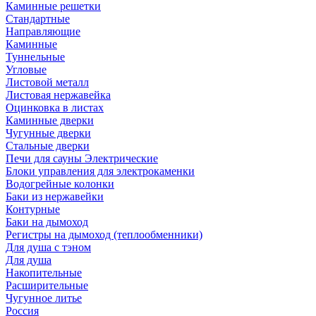
Каминные решетки
Стандартные
Направляющие
Каминные
Туннельные
Угловые
Листовой металл
Листовая нержавейка
Оцинковка в листах
Каминные дверки
Чугунные дверки
Стальные дверки
Печи для сауны Электрические
Блоки управления для электрокаменки
Водогрейные колонки
Баки из нержавейки
Контурные
Баки на дымоход
Регистры на дымоход (теплообменники)
Для душа с тэном
Для душа
Накопительные
Расширительные
Чугунное литье
Россия