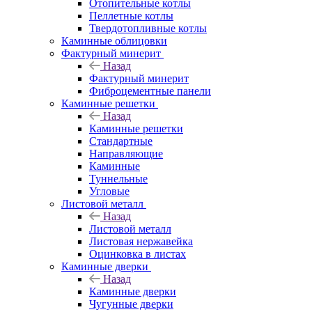
Отопительные котлы
Пеллетные котлы
Твердотопливные котлы
Каминные облицовки
Фактурный минерит
Назад
Фактурный минерит
Фиброцементные панели
Каминные решетки
Назад
Каминные решетки
Стандартные
Направляющие
Каминные
Туннельные
Угловые
Листовой металл
Назад
Листовой металл
Листовая нержавейка
Оцинковка в листах
Каминные дверки
Назад
Каминные дверки
Чугунные дверки