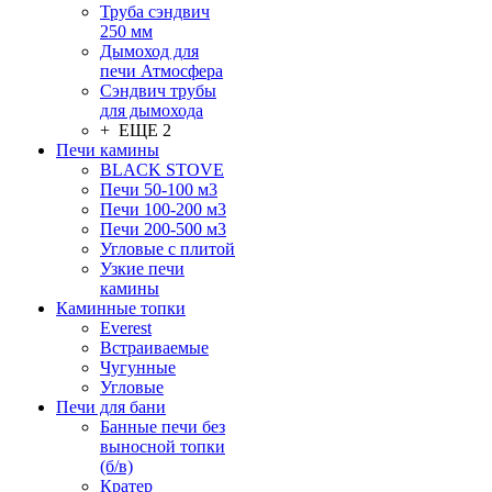
Труба сэндвич
250 мм
Дымоход для
печи Атмосфера
Сэндвич трубы
для дымохода
+ ЕЩЕ 2
Печи камины
BLACK STOVE
Печи 50-100 м3
Печи 100-200 м3
Печи 200-500 м3
Угловые с плитой
Узкие печи
камины
Каминные топки
Everest
Встраиваемые
Чугунные
Угловые
Печи для бани
Банные печи без
выносной топки
(б/в)
Кратер