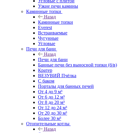
Угловые с плитой
Узкие печи камины
Каминные топки
Назад
Каминные топки
Everest
Встраиваемые
Чугунные
Угловые
Печи для бани
Назад
Печи для бани
Банные печи без выносной топки (б/в)
Кратер
ВЕЗУВИЙ Пчёлка
С баком
Порталы для банных печей
От 4 до 9 м³
От 6 до 12 м³
От 8 до 20 м³
От 12 до 24 м³
От 20 до 30 м³
Более 30 м³
Отопительные котлы
Назад