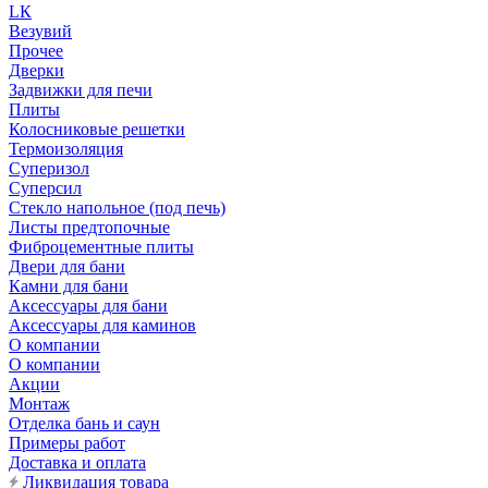
LК
Везувий
Прочее
Дверки
Задвижки для печи
Плиты
Колосниковые решетки
Термоизоляция
Суперизол
Суперсил
Стекло напольное (под печь)
Листы предтопочные
Фиброцементные плиты
Двери для бани
Камни для бани
Аксессуары для бани
Аксессуары для каминов
О компании
О компании
Акции
Монтаж
Отделка бань и саун
Примеры работ
Доставка и оплата
Ликвидация товара