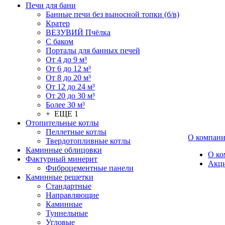
Печи для бани
Банные печи без выносной топки (б/в)
Кратер
ВЕЗУВИЙ Пчёлка
С баком
Порталы для банных печей
От 4 до 9 м³
От 6 до 12 м³
От 8 до 20 м³
От 12 до 24 м³
От 20 до 30 м³
Более 30 м³
+ ЕЩЕ 1
Отопительные котлы
Пеллетные котлы
О компан
Твердотопливные котлы
Каминные облицовки
О ко
Фактурный минерит
Акц
Фиброцементные панели
Каминные решетки
Стандартные
Направляющие
Каминные
Туннельные
Угловые