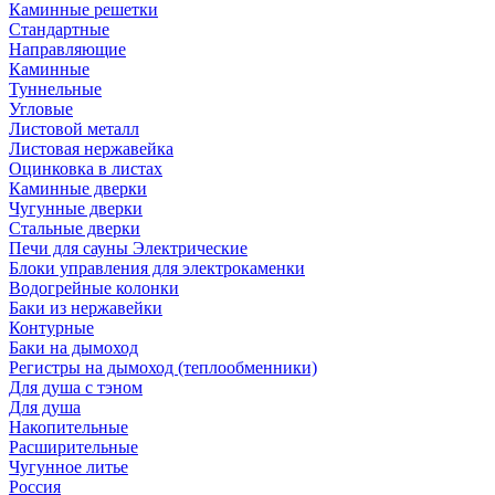
Каминные решетки
Стандартные
Направляющие
Каминные
Туннельные
Угловые
Листовой металл
Листовая нержавейка
Оцинковка в листах
Каминные дверки
Чугунные дверки
Стальные дверки
Печи для сауны Электрические
Блоки управления для электрокаменки
Водогрейные колонки
Баки из нержавейки
Контурные
Баки на дымоход
Регистры на дымоход (теплообменники)
Для душа с тэном
Для душа
Накопительные
Расширительные
Чугунное литье
Россия