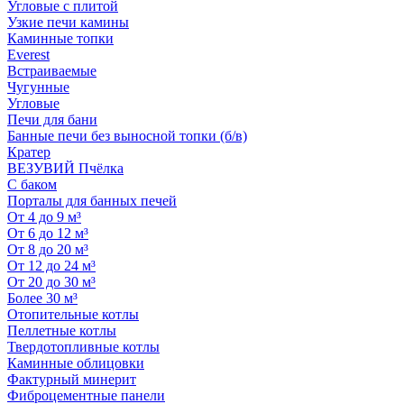
Угловые с плитой
Узкие печи камины
Каминные топки
Everest
Встраиваемые
Чугунные
Угловые
Печи для бани
Банные печи без выносной топки (б/в)
Кратер
ВЕЗУВИЙ Пчёлка
С баком
Порталы для банных печей
От 4 до 9 м³
От 6 до 12 м³
От 8 до 20 м³
От 12 до 24 м³
От 20 до 30 м³
Более 30 м³
Отопительные котлы
Пеллетные котлы
Твердотопливные котлы
Каминные облицовки
Фактурный минерит
Фиброцементные панели