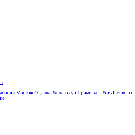
ии
мпании
Монтаж
Отделка бань и саун
Примеры работ
Доставка и
ии