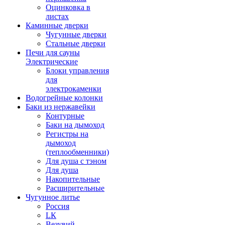
Оцинковка в
листах
Каминные дверки
Чугунные дверки
Стальные дверки
Печи для сауны
Электрические
Блоки управления
для
электрокаменки
Водогрейные колонки
Баки из нержавейки
Контурные
Баки на дымоход
Регистры на
дымоход
(теплообменники)
Для душа с тэном
Для душа
Накопительные
Расширительные
Чугунное литье
Россия
LК
Везувий