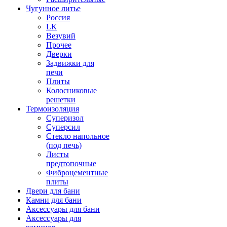
Чугунное литье
Россия
LК
Везувий
Прочее
Дверки
Задвижки для
печи
Плиты
Колосниковые
решетки
Термоизоляция
Суперизол
Суперсил
Стекло напольное
(под печь)
Листы
предтопочные
Фиброцементные
плиты
Двери для бани
Камни для бани
Аксессуары для бани
Аксессуары для