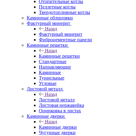
Отопительные котлы
Пеллетные котлы
Твердотопливные котлы
Каминные облицовки
Фактурный минерит
Назад
Фактурный минерит
Фиброцементные панели
Каминные решетки
Назад
Каминные решетки
Стандартные
Направляющие
Каминные
Туннельные
Угловые
Листовой металл
Назад
Листовой металл
Листовая нержавейка
Оцинковка в листах
Каминные дверки
Назад
Каминные дверки
Чугунные дверки