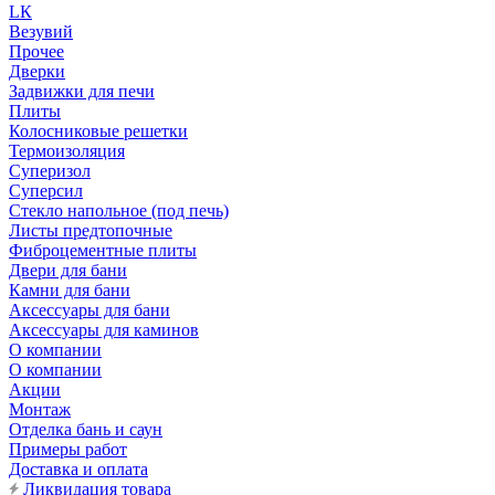
LК
Везувий
Прочее
Дверки
Задвижки для печи
Плиты
Колосниковые решетки
Термоизоляция
Суперизол
Суперсил
Стекло напольное (под печь)
Листы предтопочные
Фиброцементные плиты
Двери для бани
Камни для бани
Аксессуары для бани
Аксессуары для каминов
О компании
О компании
Акции
Монтаж
Отделка бань и саун
Примеры работ
Доставка и оплата
Ликвидация товара