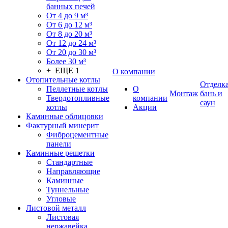
банных печей
От 4 до 9 м³
От 6 до 12 м³
От 8 до 20 м³
От 12 до 24 м³
От 20 до 30 м³
Более 30 м³
+ ЕЩЕ 1
О компании
Отопительные котлы
Отделк
Пеллетные котлы
О
Монтаж
бань и
Твердотопливные
компании
саун
котлы
Акции
Каминные облицовки
Фактурный минерит
Фиброцементные
панели
Каминные решетки
Стандартные
Направляющие
Каминные
Туннельные
Угловые
Листовой металл
Листовая
нержавейка