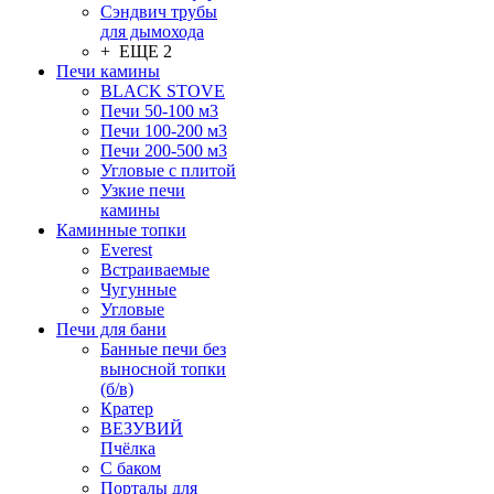
Сэндвич трубы
для дымохода
+ ЕЩЕ 2
Печи камины
BLACK STOVE
Печи 50-100 м3
Печи 100-200 м3
Печи 200-500 м3
Угловые с плитой
Узкие печи
камины
Каминные топки
Everest
Встраиваемые
Чугунные
Угловые
Печи для бани
Банные печи без
выносной топки
(б/в)
Кратер
ВЕЗУВИЙ
Пчёлка
С баком
Порталы для