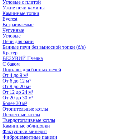
Угловые с плитой
Узкие печи камины
Каминные топки
Everest
Встраиваемые
Чугунные
Угловые
Печи для бани
Банные печи без выносной топки (б/в)
Кратер
ВЕЗУВИЙ Пчёлка
С баком
Порталы для банных печей
От 4 до 9 м³
От 6 до 12 м³
От 8 до 20 м³
От 12 до 24 м³
От 20 до 30 м³
Более 30 м³
Отопительные котлы
Пеллетные котлы
Твердотопливные котлы
Каминные облицовки
Фактурный минерит
Фиброцементные панели