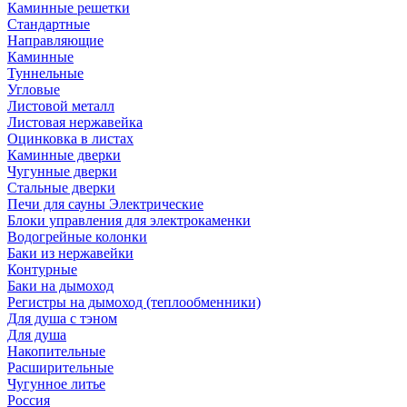
Каминные решетки
Стандартные
Направляющие
Каминные
Туннельные
Угловые
Листовой металл
Листовая нержавейка
Оцинковка в листах
Каминные дверки
Чугунные дверки
Стальные дверки
Печи для сауны Электрические
Блоки управления для электрокаменки
Водогрейные колонки
Баки из нержавейки
Контурные
Баки на дымоход
Регистры на дымоход (теплообменники)
Для душа с тэном
Для душа
Накопительные
Расширительные
Чугунное литье
Россия