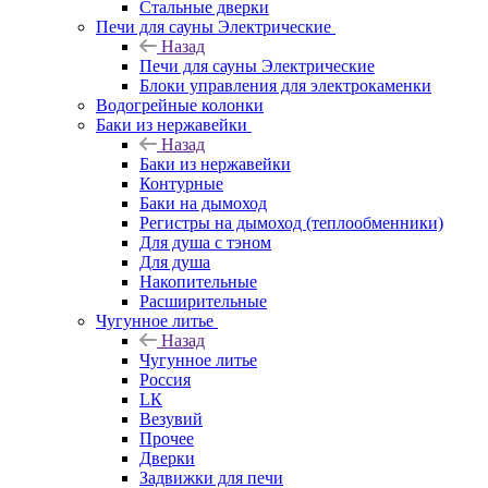
Стальные дверки
Печи для сауны Электрические
Назад
Печи для сауны Электрические
Блоки управления для электрокаменки
Водогрейные колонки
Баки из нержавейки
Назад
Баки из нержавейки
Контурные
Баки на дымоход
Регистры на дымоход (теплообменники)
Для душа с тэном
Для душа
Накопительные
Расширительные
Чугунное литье
Назад
Чугунное литье
Россия
LК
Везувий
Прочее
Дверки
Задвижки для печи