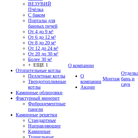
ВЕЗУВИЙ
Пчёлка
С баком
Порталы для
банных печей
От 4 до 9 м³
От 6 до 12 м³
От 8 до 20 м³
От 12 до 24 м³
От 20 до 30 м³
Более 30 м³
+ ЕЩЕ 1
О компании
Отопительные котлы
Отделк
Пеллетные котлы
О
Монтаж
бань и
Твердотопливные
компании
саун
котлы
Акции
Каминные облицовки
Фактурный минерит
Фиброцементные
панели
Каминные решетки
Стандартные
Направляющие
Каминные
Туннельные