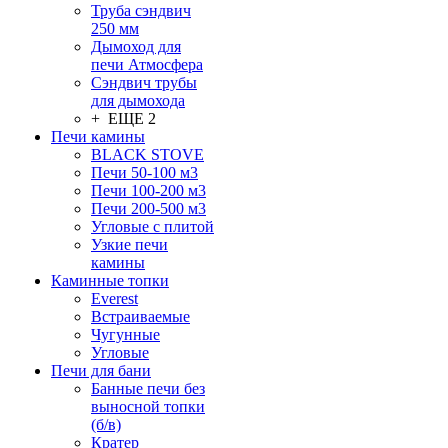
Труба сэндвич
250 мм
Дымоход для
печи Атмосфера
Сэндвич трубы
для дымохода
+ ЕЩЕ 2
Печи камины
BLACK STOVE
Печи 50-100 м3
Печи 100-200 м3
Печи 200-500 м3
Угловые с плитой
Узкие печи
камины
Каминные топки
Everest
Встраиваемые
Чугунные
Угловые
Печи для бани
Банные печи без
выносной топки
(б/в)
Кратер