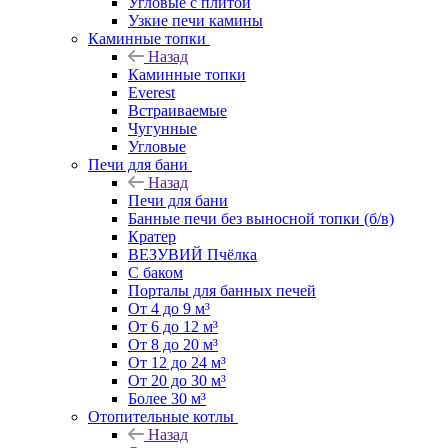
Угловые с плитой
Узкие печи камины
Каминные топки
Назад
Каминные топки
Everest
Встраиваемые
Чугунные
Угловые
Печи для бани
Назад
Печи для бани
Банные печи без выносной топки (б/в)
Кратер
ВЕЗУВИЙ Пчёлка
С баком
Порталы для банных печей
От 4 до 9 м³
От 6 до 12 м³
От 8 до 20 м³
От 12 до 24 м³
От 20 до 30 м³
Более 30 м³
Отопительные котлы
Назад