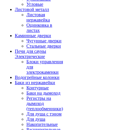
Угловые
Листовой металл
Листовая
нержавейка
Оцинковка в
листах
Каминные дверки
Чугунные дверки
Стальные дверки
Печи для сауны
Электрические
Блоки управления
для
электрокаменки
Водогрейные колонки
Баки из нержавейки
Контурные
Баки на дымоход
Регистры на
дымоход
(теплообменники)
Для душа с тэном
Для душа
Накопительные
Расширительные