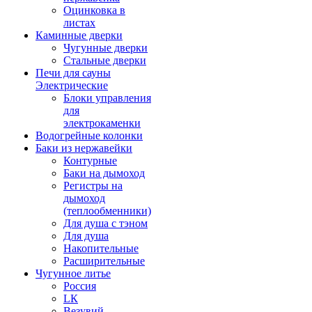
Оцинковка в
листах
Каминные дверки
Чугунные дверки
Стальные дверки
Печи для сауны
Электрические
Блоки управления
для
электрокаменки
Водогрейные колонки
Баки из нержавейки
Контурные
Баки на дымоход
Регистры на
дымоход
(теплообменники)
Для душа с тэном
Для душа
Накопительные
Расширительные
Чугунное литье
Россия
LК
Везувий