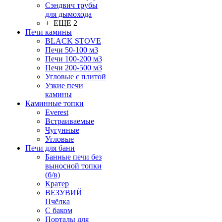
Сэндвич трубы
для дымохода
+ ЕЩЕ 2
Печи камины
BLACK STOVE
Печи 50-100 м3
Печи 100-200 м3
Печи 200-500 м3
Угловые с плитой
Узкие печи
камины
Каминные топки
Everest
Встраиваемые
Чугунные
Угловые
Печи для бани
Банные печи без
выносной топки
(б/в)
Кратер
ВЕЗУВИЙ
Пчёлка
С баком
Порталы для