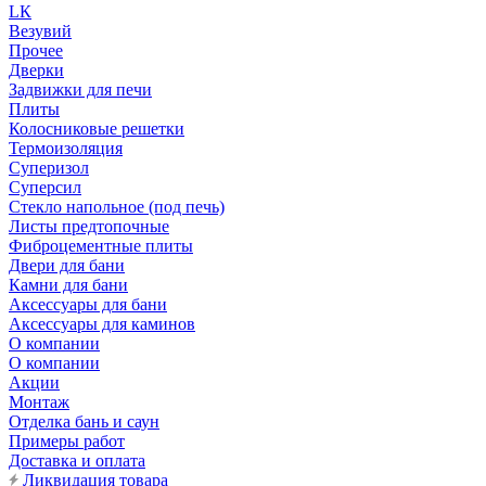
LК
Везувий
Прочее
Дверки
Задвижки для печи
Плиты
Колосниковые решетки
Термоизоляция
Суперизол
Суперсил
Стекло напольное (под печь)
Листы предтопочные
Фиброцементные плиты
Двери для бани
Камни для бани
Аксессуары для бани
Аксессуары для каминов
О компании
О компании
Акции
Монтаж
Отделка бань и саун
Примеры работ
Доставка и оплата
Ликвидация товара