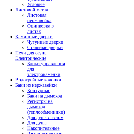
Угловые
Листовой металл
Листовая
нержавейка
Оцинковка в
листах
Каминные дверки
Чугунные дверки
Стальные дверки
Печи для сауны
Электрические
Блоки управления
для
электрокаменки
Водогрейные колонки
Баки из нержавейки
Контурные
Баки на дымоход
Регистры на
дымоход
(теплообменники)
Для душа с тэном
Для душа
Накопительные
Расширительные