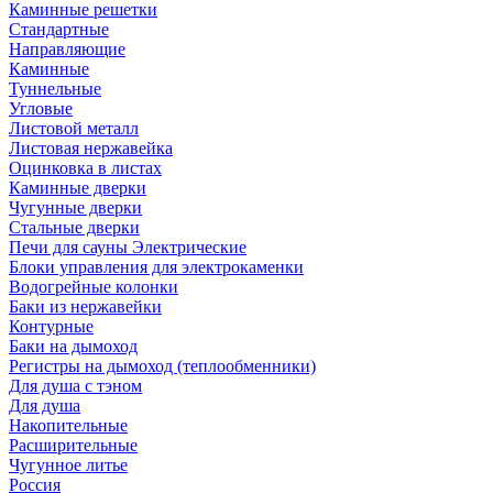
Каминные решетки
Стандартные
Направляющие
Каминные
Туннельные
Угловые
Листовой металл
Листовая нержавейка
Оцинковка в листах
Каминные дверки
Чугунные дверки
Стальные дверки
Печи для сауны Электрические
Блоки управления для электрокаменки
Водогрейные колонки
Баки из нержавейки
Контурные
Баки на дымоход
Регистры на дымоход (теплообменники)
Для душа с тэном
Для душа
Накопительные
Расширительные
Чугунное литье
Россия