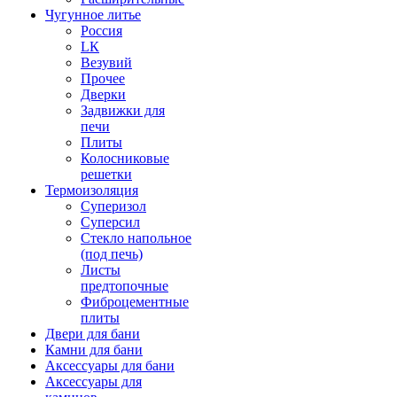
Чугунное литье
Россия
LК
Везувий
Прочее
Дверки
Задвижки для
печи
Плиты
Колосниковые
решетки
Термоизоляция
Суперизол
Суперсил
Стекло напольное
(под печь)
Листы
предтопочные
Фиброцементные
плиты
Двери для бани
Камни для бани
Аксессуары для бани
Аксессуары для