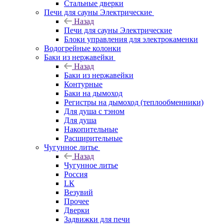
Стальные дверки
Печи для сауны Электрические
Назад
Печи для сауны Электрические
Блоки управления для электрокаменки
Водогрейные колонки
Баки из нержавейки
Назад
Баки из нержавейки
Контурные
Баки на дымоход
Регистры на дымоход (теплообменники)
Для душа с тэном
Для душа
Накопительные
Расширительные
Чугунное литье
Назад
Чугунное литье
Россия
LК
Везувий
Прочее
Дверки
Задвижки для печи