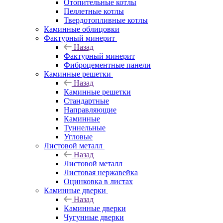
Отопительные котлы
Пеллетные котлы
Твердотопливные котлы
Каминные облицовки
Фактурный минерит
Назад
Фактурный минерит
Фиброцементные панели
Каминные решетки
Назад
Каминные решетки
Стандартные
Направляющие
Каминные
Туннельные
Угловые
Листовой металл
Назад
Листовой металл
Листовая нержавейка
Оцинковка в листах
Каминные дверки
Назад
Каминные дверки
Чугунные дверки