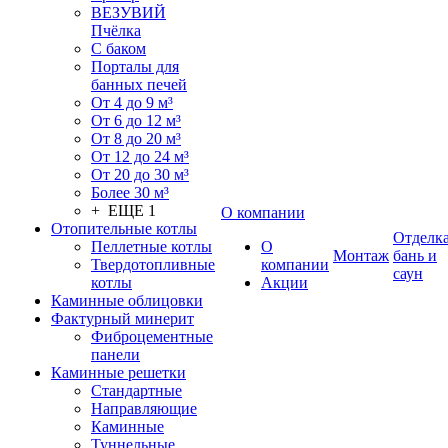
ВЕЗУВИЙ
Пчёлка
С баком
Порталы для
банных печей
От 4 до 9 м³
От 6 до 12 м³
От 8 до 20 м³
От 12 до 24 м³
От 20 до 30 м³
Более 30 м³
+ ЕЩЕ 1
О компании
Отопительные котлы
Отделк
Пеллетные котлы
О
Монтаж
бань и
Твердотопливные
компании
саун
котлы
Акции
Каминные облицовки
Фактурный минерит
Фиброцементные
панели
Каминные решетки
Стандартные
Направляющие
Каминные
Туннельные