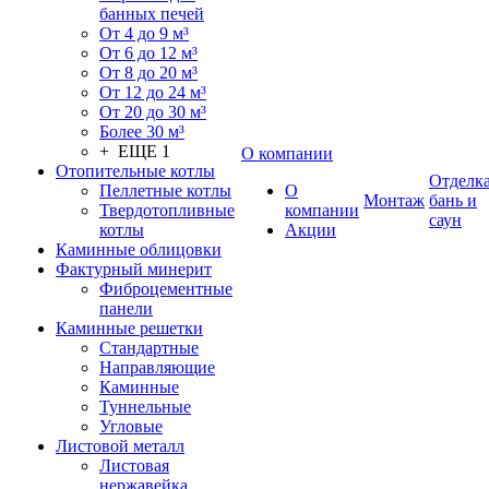
банных печей
От 4 до 9 м³
От 6 до 12 м³
От 8 до 20 м³
От 12 до 24 м³
От 20 до 30 м³
Более 30 м³
+ ЕЩЕ 1
О компании
Отопительные котлы
Отделк
Пеллетные котлы
О
Монтаж
бань и
Твердотопливные
компании
саун
котлы
Акции
Каминные облицовки
Фактурный минерит
Фиброцементные
панели
Каминные решетки
Стандартные
Направляющие
Каминные
Туннельные
Угловые
Листовой металл
Листовая
нержавейка