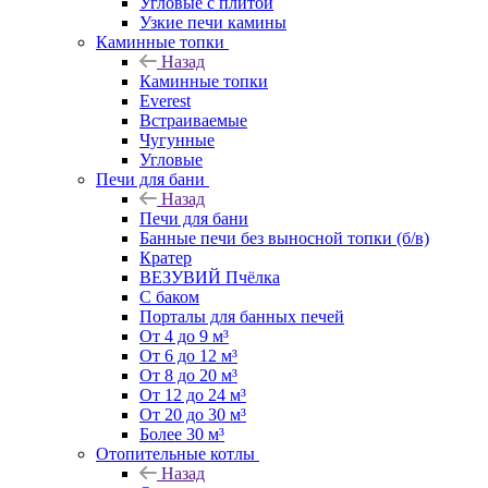
Угловые с плитой
Узкие печи камины
Каминные топки
Назад
Каминные топки
Everest
Встраиваемые
Чугунные
Угловые
Печи для бани
Назад
Печи для бани
Банные печи без выносной топки (б/в)
Кратер
ВЕЗУВИЙ Пчёлка
С баком
Порталы для банных печей
От 4 до 9 м³
От 6 до 12 м³
От 8 до 20 м³
От 12 до 24 м³
От 20 до 30 м³
Более 30 м³
Отопительные котлы
Назад