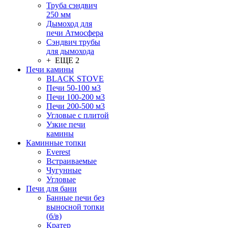
Труба сэндвич
250 мм
Дымоход для
печи Атмосфера
Сэндвич трубы
для дымохода
+ ЕЩЕ 2
Печи камины
BLACK STOVE
Печи 50-100 м3
Печи 100-200 м3
Печи 200-500 м3
Угловые с плитой
Узкие печи
камины
Каминные топки
Everest
Встраиваемые
Чугунные
Угловые
Печи для бани
Банные печи без
выносной топки
(б/в)
Кратер