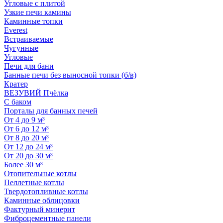
Угловые с плитой
Узкие печи камины
Каминные топки
Everest
Встраиваемые
Чугунные
Угловые
Печи для бани
Банные печи без выносной топки (б/в)
Кратер
ВЕЗУВИЙ Пчёлка
С баком
Порталы для банных печей
От 4 до 9 м³
От 6 до 12 м³
От 8 до 20 м³
От 12 до 24 м³
От 20 до 30 м³
Более 30 м³
Отопительные котлы
Пеллетные котлы
Твердотопливные котлы
Каминные облицовки
Фактурный минерит
Фиброцементные панели