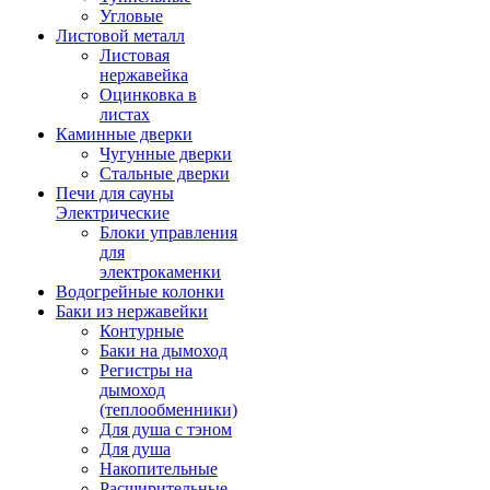
Угловые
Листовой металл
Листовая
нержавейка
Оцинковка в
листах
Каминные дверки
Чугунные дверки
Стальные дверки
Печи для сауны
Электрические
Блоки управления
для
электрокаменки
Водогрейные колонки
Баки из нержавейки
Контурные
Баки на дымоход
Регистры на
дымоход
(теплообменники)
Для душа с тэном
Для душа
Накопительные
Расширительные