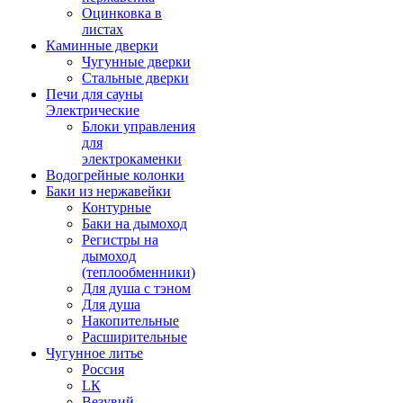
Оцинковка в
листах
Каминные дверки
Чугунные дверки
Стальные дверки
Печи для сауны
Электрические
Блоки управления
для
электрокаменки
Водогрейные колонки
Баки из нержавейки
Контурные
Баки на дымоход
Регистры на
дымоход
(теплообменники)
Для душа с тэном
Для душа
Накопительные
Расширительные
Чугунное литье
Россия
LК
Везувий