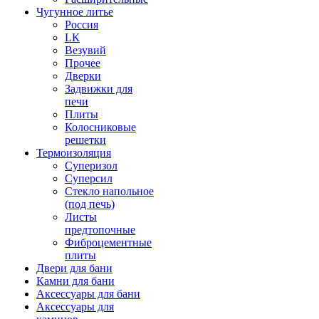
Чугунное литье
Россия
LК
Везувий
Прочее
Дверки
Задвижки для
печи
Плиты
Колосниковые
решетки
Термоизоляция
Суперизол
Суперсил
Стекло напольное
(под печь)
Листы
предтопочные
Фиброцементные
плиты
Двери для бани
Камни для бани
Аксессуары для бани
Аксессуары для