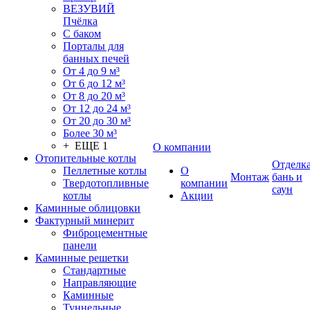
ВЕЗУВИЙ
Пчёлка
С баком
Порталы для
банных печей
От 4 до 9 м³
От 6 до 12 м³
От 8 до 20 м³
От 12 до 24 м³
От 20 до 30 м³
Более 30 м³
+ ЕЩЕ 1
О компании
Отопительные котлы
Отделк
Пеллетные котлы
О
Монтаж
бань и
Твердотопливные
компании
саун
котлы
Акции
Каминные облицовки
Фактурный минерит
Фиброцементные
панели
Каминные решетки
Стандартные
Направляющие
Каминные
Туннельные