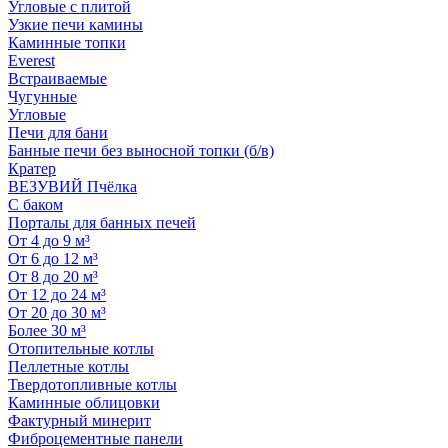
Угловые с плитой
Узкие печи камины
Каминные топки
Everest
Встраиваемые
Чугунные
Угловые
Печи для бани
Банные печи без выносной топки (б/в)
Кратер
ВЕЗУВИЙ Пчёлка
С баком
Порталы для банных печей
От 4 до 9 м³
От 6 до 12 м³
От 8 до 20 м³
От 12 до 24 м³
От 20 до 30 м³
Более 30 м³
Отопительные котлы
Пеллетные котлы
Твердотопливные котлы
Каминные облицовки
Фактурный минерит
Фиброцементные панели