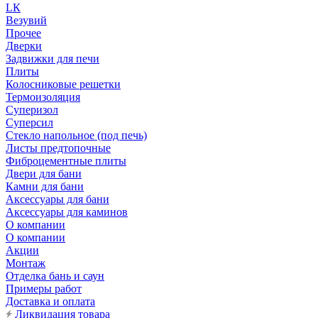
LК
Везувий
Прочее
Дверки
Задвижки для печи
Плиты
Колосниковые решетки
Термоизоляция
Суперизол
Суперсил
Стекло напольное (под печь)
Листы предтопочные
Фиброцементные плиты
Двери для бани
Камни для бани
Аксессуары для бани
Аксессуары для каминов
О компании
О компании
Акции
Монтаж
Отделка бань и саун
Примеры работ
Доставка и оплата
Ликвидация товара