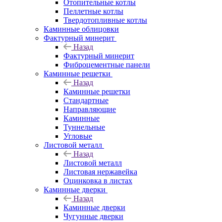
Отопительные котлы
Пеллетные котлы
Твердотопливные котлы
Каминные облицовки
Фактурный минерит
Назад
Фактурный минерит
Фиброцементные панели
Каминные решетки
Назад
Каминные решетки
Стандартные
Направляющие
Каминные
Туннельные
Угловые
Листовой металл
Назад
Листовой металл
Листовая нержавейка
Оцинковка в листах
Каминные дверки
Назад
Каминные дверки
Чугунные дверки