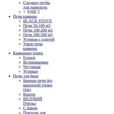
Сэндвич трубы
для дымохода
+ ЕЩЕ 2
Печи камины
BLACK STOVE
Печи 50-100 м3
Печи 100-200 м3
Печи 200-500 м3
Угловые с плитой
Узкие печи
камины
Каминные топки
Everest
Встраиваемые
Чугунные
Угловые
Печи для бани
Банные печи без
выносной топки
(б/в)
Кратер
ВЕЗУВИЙ
Пчёлка
С баком
Порталы для