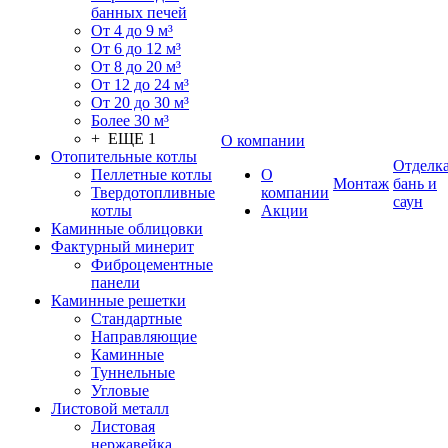
банных печей
От 4 до 9 м³
От 6 до 12 м³
От 8 до 20 м³
От 12 до 24 м³
От 20 до 30 м³
Более 30 м³
+ ЕЩЕ 1
О компании
Отопительные котлы
Отделк
Пеллетные котлы
О
Монтаж
бань и
Твердотопливные
компании
саун
котлы
Акции
Каминные облицовки
Фактурный минерит
Фиброцементные
панели
Каминные решетки
Стандартные
Направляющие
Каминные
Туннельные
Угловые
Листовой металл
Листовая
нержавейка