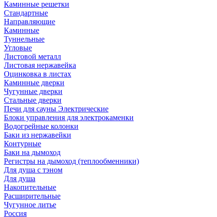
Каминные решетки
Стандартные
Направляющие
Каминные
Туннельные
Угловые
Листовой металл
Листовая нержавейка
Оцинковка в листах
Каминные дверки
Чугунные дверки
Стальные дверки
Печи для сауны Электрические
Блоки управления для электрокаменки
Водогрейные колонки
Баки из нержавейки
Контурные
Баки на дымоход
Регистры на дымоход (теплообменники)
Для душа с тэном
Для душа
Накопительные
Расширительные
Чугунное литье
Россия