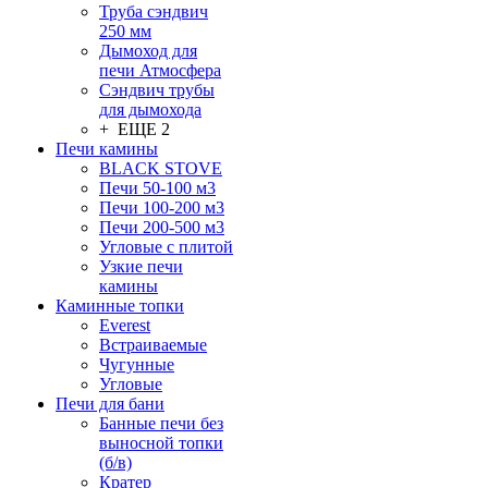
Труба сэндвич
250 мм
Дымоход для
печи Атмосфера
Сэндвич трубы
для дымохода
+ ЕЩЕ 2
Печи камины
BLACK STOVE
Печи 50-100 м3
Печи 100-200 м3
Печи 200-500 м3
Угловые с плитой
Узкие печи
камины
Каминные топки
Everest
Встраиваемые
Чугунные
Угловые
Печи для бани
Банные печи без
выносной топки
(б/в)
Кратер