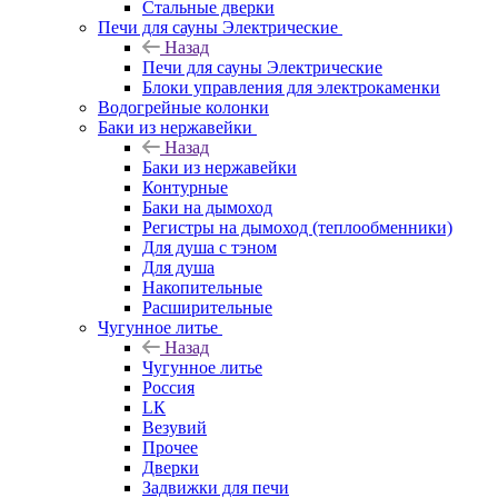
Стальные дверки
Печи для сауны Электрические
Назад
Печи для сауны Электрические
Блоки управления для электрокаменки
Водогрейные колонки
Баки из нержавейки
Назад
Баки из нержавейки
Контурные
Баки на дымоход
Регистры на дымоход (теплообменники)
Для душа с тэном
Для душа
Накопительные
Расширительные
Чугунное литье
Назад
Чугунное литье
Россия
LК
Везувий
Прочее
Дверки
Задвижки для печи