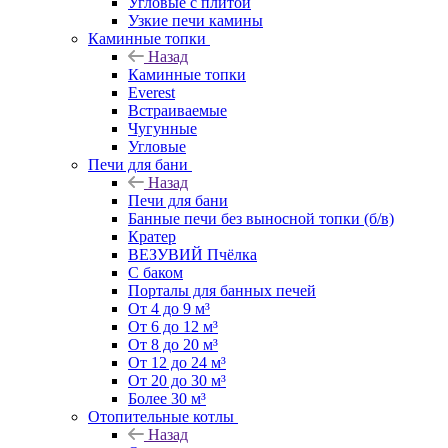
Угловые с плитой
Узкие печи камины
Каминные топки
Назад
Каминные топки
Everest
Встраиваемые
Чугунные
Угловые
Печи для бани
Назад
Печи для бани
Банные печи без выносной топки (б/в)
Кратер
ВЕЗУВИЙ Пчёлка
С баком
Порталы для банных печей
От 4 до 9 м³
От 6 до 12 м³
От 8 до 20 м³
От 12 до 24 м³
От 20 до 30 м³
Более 30 м³
Отопительные котлы
Назад