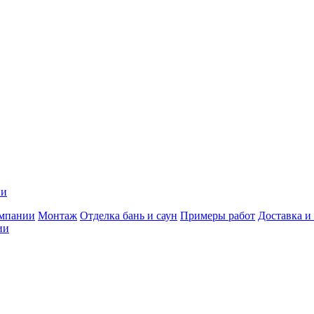
ии
мпании
Монтаж
Отделка бань и саун
Примеры работ
Доставка и
ии