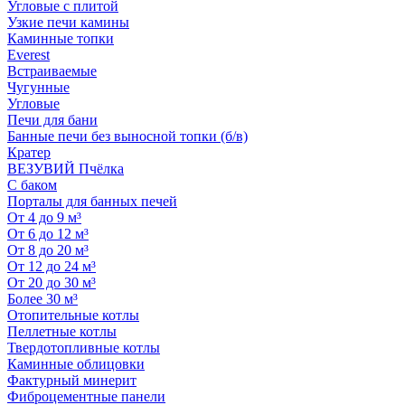
Угловые с плитой
Узкие печи камины
Каминные топки
Everest
Встраиваемые
Чугунные
Угловые
Печи для бани
Банные печи без выносной топки (б/в)
Кратер
ВЕЗУВИЙ Пчёлка
С баком
Порталы для банных печей
От 4 до 9 м³
От 6 до 12 м³
От 8 до 20 м³
От 12 до 24 м³
От 20 до 30 м³
Более 30 м³
Отопительные котлы
Пеллетные котлы
Твердотопливные котлы
Каминные облицовки
Фактурный минерит
Фиброцементные панели