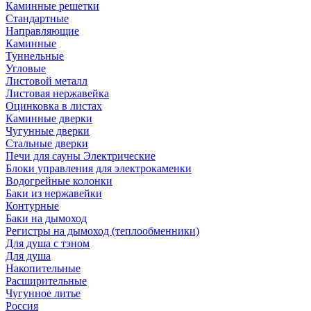
Каминные решетки
Стандартные
Направляющие
Каминные
Туннельные
Угловые
Листовой металл
Листовая нержавейка
Оцинковка в листах
Каминные дверки
Чугунные дверки
Стальные дверки
Печи для сауны Электрические
Блоки управления для электрокаменки
Водогрейные колонки
Баки из нержавейки
Контурные
Баки на дымоход
Регистры на дымоход (теплообменники)
Для душа с тэном
Для душа
Накопительные
Расширительные
Чугунное литье
Россия