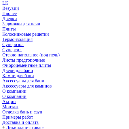
LК
Везувий
Прочее
Дверки
Задвижки для печи
Плиты
Колосниковые решетки
Термоизоляция
Суперизол
Суперсил
Стекло напольное (под печь)
Листы предтопочные
Фиброцементные плиты
Двери для бани
Камни для бани
Аксессуары для бани
Аксессуары для каминов
О компании
О компании
Акции
Монтаж
Отделка бань и саун
Примеры работ
Доставка и оплата
Ликвидация товара