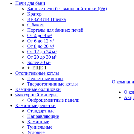
Печи для бани
Банные печи без выносной топки (б/в)
Кратер
ВЕЗУВИЙ Пчёлка
С баком
Порталы для банных печей
От 4 до 9 м³
От 6 до 12 м³
От 8 до 20 м³
От 12 до 24 м³
От 20 до 30 м³
Более 30 м³
+ ЕЩЕ 1
Отопительные котлы
Пеллетные котлы
О компан
Твердотопливные котлы
Каминные облицовки
О ко
Фактурный минерит
Акц
Фиброцементные панели
Каминные решетки
Стандартные
Направляющие
Каминные
Туннельные
Угловые