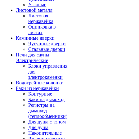
Угловые
Листовой металл
Листовая
нержавейка
Оцинковка в
листах
Каминные дверки
Чугунные дверки
Стальные дверки
Печи для сауны
Электрические
Блоки управления
для
электрокаменки
Водогрейные колонки
Баки из нержавейки
Контурные
Баки на дымоход
Регистры на
дымоход
(теплообменники)
Для душа с тэном
Для душа
Накопительные
Расширительные