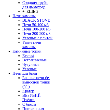
Сэндвич трубы
для дымохода
+ ЕЩЕ 2
Печи камины
BLACK STOVE
Печи 50-100 м3
Печи 100-200 м3
Печи 200-500 м3
Угловые с плитой
Узкие печи
камины
Каминные топки
Everest
Встраиваемые
Чугунные
Угловые
Печи для бани
Банные печи без
выносной топки
(б/в)
Кратер
ВЕЗУВИЙ
Пчёлка
С баком
Порталы для