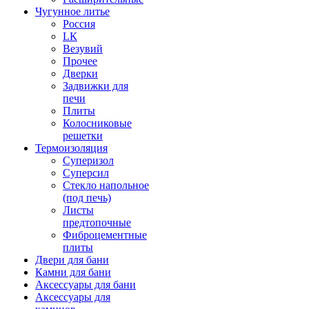
Чугунное литье
Россия
LК
Везувий
Прочее
Дверки
Задвижки для
печи
Плиты
Колосниковые
решетки
Термоизоляция
Суперизол
Суперсил
Стекло напольное
(под печь)
Листы
предтопочные
Фиброцементные
плиты
Двери для бани
Камни для бани
Аксессуары для бани
Аксессуары для