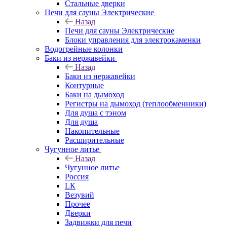
Стальные дверки
Печи для сауны Электрические
Назад
Печи для сауны Электрические
Блоки управления для электрокаменки
Водогрейные колонки
Баки из нержавейки
Назад
Баки из нержавейки
Контурные
Баки на дымоход
Регистры на дымоход (теплообменники)
Для душа с тэном
Для душа
Накопительные
Расширительные
Чугунное литье
Назад
Чугунное литье
Россия
LК
Везувий
Прочее
Дверки
Задвижки для печи