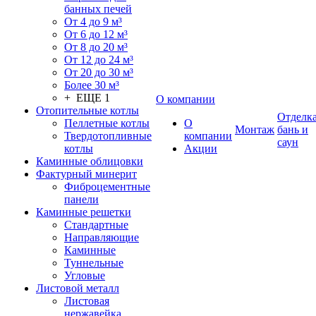
банных печей
От 4 до 9 м³
От 6 до 12 м³
От 8 до 20 м³
От 12 до 24 м³
От 20 до 30 м³
Более 30 м³
+ ЕЩЕ 1
О компании
Отопительные котлы
Отделк
Пеллетные котлы
О
Монтаж
бань и
Твердотопливные
компании
саун
котлы
Акции
Каминные облицовки
Фактурный минерит
Фиброцементные
панели
Каминные решетки
Стандартные
Направляющие
Каминные
Туннельные
Угловые
Листовой металл
Листовая
нержавейка