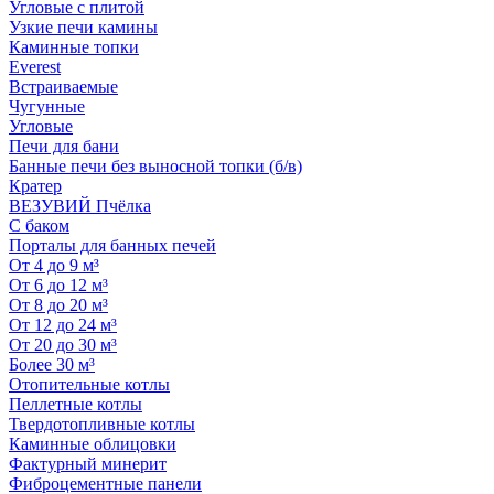
Угловые с плитой
Узкие печи камины
Каминные топки
Everest
Встраиваемые
Чугунные
Угловые
Печи для бани
Банные печи без выносной топки (б/в)
Кратер
ВЕЗУВИЙ Пчёлка
С баком
Порталы для банных печей
От 4 до 9 м³
От 6 до 12 м³
От 8 до 20 м³
От 12 до 24 м³
От 20 до 30 м³
Более 30 м³
Отопительные котлы
Пеллетные котлы
Твердотопливные котлы
Каминные облицовки
Фактурный минерит
Фиброцементные панели