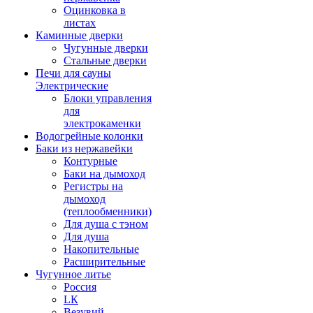
Оцинковка в
листах
Каминные дверки
Чугунные дверки
Стальные дверки
Печи для сауны
Электрические
Блоки управления
для
электрокаменки
Водогрейные колонки
Баки из нержавейки
Контурные
Баки на дымоход
Регистры на
дымоход
(теплообменники)
Для душа с тэном
Для душа
Накопительные
Расширительные
Чугунное литье
Россия
LК
Везувий