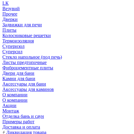
LК
Везувий
Прочее
Дверки
Задвижки для печи
Плиты
Колосниковые решетки
Термоизоляция
Суперизол
Суперсил
Стекло напольное (под печь)
Листы предтопочные
Фиброцементные плиты
Двери для бани
Камни для бани
Аксессуары для бани
Аксессуары для каминов
О компании
О компании
Акции
Монтаж
Отделка бань и саун
Примеры работ
Доставка и оплата
Ликвидация товара