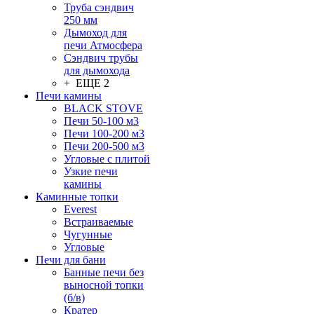
Труба сэндвич
250 мм
Дымоход для
печи Атмосфера
Сэндвич трубы
для дымохода
+ ЕЩЕ 2
Печи камины
BLACK STOVE
Печи 50-100 м3
Печи 100-200 м3
Печи 200-500 м3
Угловые с плитой
Узкие печи
камины
Каминные топки
Everest
Встраиваемые
Чугунные
Угловые
Печи для бани
Банные печи без
выносной топки
(б/в)
Кратер