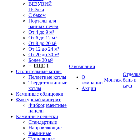
ВЕЗУВИЙ
Пчёлка
С баком
Порталы для
банных печей
От 4 до 9 м³
От 6 до 12 м³
От 8 до 20 м³
От 12 до 24 м³
От 20 до 30 м³
Более 30 м³
+ ЕЩЕ 1
О компании
Отопительные котлы
Отделк
Пеллетные котлы
О
Монтаж
бань и
Твердотопливные
компании
саун
котлы
Акции
Каминные облицовки
Фактурный минерит
Фиброцементные
панели
Каминные решетки
Стандартные
Направляющие
Каминные
Туннельные