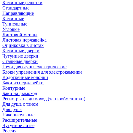
Каминные решетки
Стандартные
Направляющие
Каминные
Туннельные
Угловые
Листовой металл
Листовая нержавейка
Оцинковка в листах
Каминные дверки
Чугунные дверки
Стальные дверки
Печи для сауны Электрические
Блоки управления для электрокаменки
Водогрейные колонки
Баки из нержавейки
Контурные
Баки на дымоход
Регистры на дымоход (теплообменники)
Для душа с тэном
Для душа
Накопительные
Расширительные
Чугунное литье
Россия