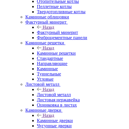
Отопительные котлы
Пеллетные котлы
Твердотопливные котлы
Каминные облицовки
Фактурный минерит
Назад
Фактурный минерит
Фиброцементные панели
Каминные решетки
Назад
Каминные решетки
Стандартные
Направляющие
Каминные
Туннельные
Угловые
Листовой металл
Назад
Листовой металл
Листовая нержавейка
Оцинковка в листах
Каминные дверки
Назад
Каминные дверки
Чугунные дверки