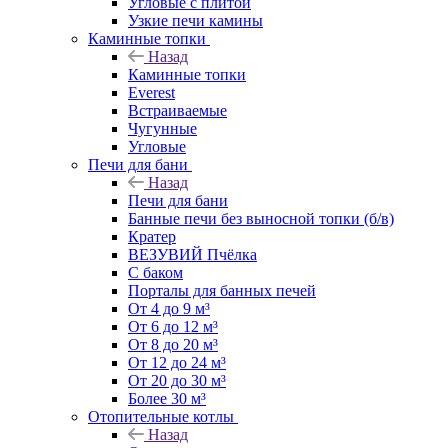
Угловые с плитой
Узкие печи камины
Каминные топки
Назад
Каминные топки
Everest
Встраиваемые
Чугунные
Угловые
Печи для бани
Назад
Печи для бани
Банные печи без выносной топки (б/в)
Кратер
ВЕЗУВИЙ Пчёлка
С баком
Порталы для банных печей
От 4 до 9 м³
От 6 до 12 м³
От 8 до 20 м³
От 12 до 24 м³
От 20 до 30 м³
Более 30 м³
Отопительные котлы
Назад