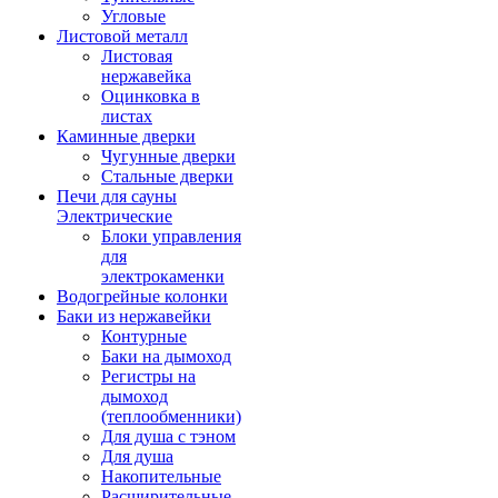
Угловые
Листовой металл
Листовая
нержавейка
Оцинковка в
листах
Каминные дверки
Чугунные дверки
Стальные дверки
Печи для сауны
Электрические
Блоки управления
для
электрокаменки
Водогрейные колонки
Баки из нержавейки
Контурные
Баки на дымоход
Регистры на
дымоход
(теплообменники)
Для душа с тэном
Для душа
Накопительные
Расширительные