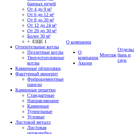
банных печей
От 4 до 9 м³
От 6 до 12 м³
От 8 до 20 м³
От 12 до 24 м³
От 20 до 30 м³
Более 30 м³
+ ЕЩЕ 1
О компании
Отопительные котлы
Отделк
Пеллетные котлы
О
Монтаж
бань и
Твердотопливные
компании
саун
котлы
Акции
Каминные облицовки
Фактурный минерит
Фиброцементные
панели
Каминные решетки
Стандартные
Направляющие
Каминные
Туннельные
Угловые
Листовой металл
Листовая
нержавейка