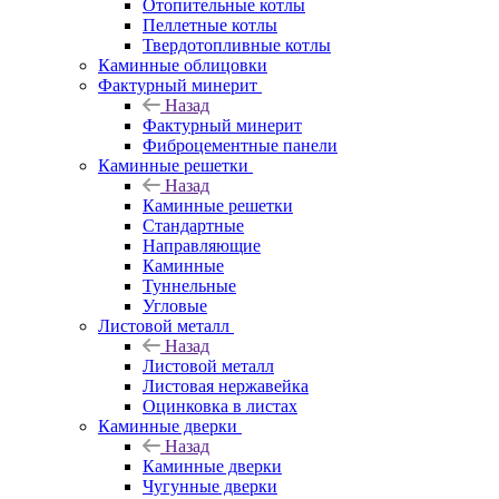
Отопительные котлы
Пеллетные котлы
Твердотопливные котлы
Каминные облицовки
Фактурный минерит
Назад
Фактурный минерит
Фиброцементные панели
Каминные решетки
Назад
Каминные решетки
Стандартные
Направляющие
Каминные
Туннельные
Угловые
Листовой металл
Назад
Листовой металл
Листовая нержавейка
Оцинковка в листах
Каминные дверки
Назад
Каминные дверки
Чугунные дверки