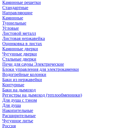
Каминные решетки
Стандартные
Направляющие
Каминные
Туннельные
Угловые
Листовой металл
Листовая нержавейка
Оцинковка в листах
Каминные дверки
Чугунные дверки
Стальные дверки
Печи для сауны Электрические
Блоки управления для электрокаменки
Водогрейные колонки
Баки из нержавейки
Контурные
Баки на дымоход
Регистры на дымоход (теплообменники)
Для душа с тэном
Для душа
Накопительные
Расширительные
Чугунное литье
Россия