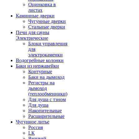
Оцинковка в
листах
Каминные дверки
Чугунные дверки
Стальные дверки
Печи для сауны
Электрические
Блоки управления
для
электрокаменки
Водогрейные колонки
Баки из нержавейки
Контурные
Баки на дымоход
Регистры на
дымоход
(теплообменники)
Для душа с тэном
Для душа
Накопительные
Расширительные
Чугунное литье
Россия
LК
Везувий