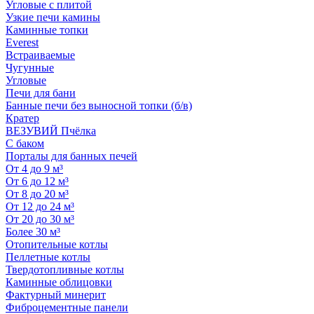
Угловые с плитой
Узкие печи камины
Каминные топки
Everest
Встраиваемые
Чугунные
Угловые
Печи для бани
Банные печи без выносной топки (б/в)
Кратер
ВЕЗУВИЙ Пчёлка
С баком
Порталы для банных печей
От 4 до 9 м³
От 6 до 12 м³
От 8 до 20 м³
От 12 до 24 м³
От 20 до 30 м³
Более 30 м³
Отопительные котлы
Пеллетные котлы
Твердотопливные котлы
Каминные облицовки
Фактурный минерит
Фиброцементные панели