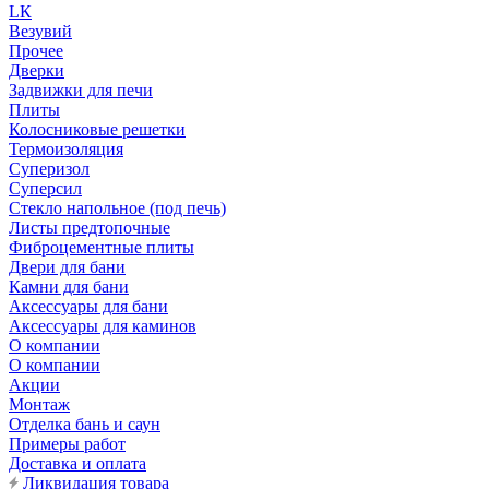
LК
Везувий
Прочее
Дверки
Задвижки для печи
Плиты
Колосниковые решетки
Термоизоляция
Суперизол
Суперсил
Стекло напольное (под печь)
Листы предтопочные
Фиброцементные плиты
Двери для бани
Камни для бани
Аксессуары для бани
Аксессуары для каминов
О компании
О компании
Акции
Монтаж
Отделка бань и саун
Примеры работ
Доставка и оплата
Ликвидация товара