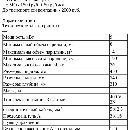
По МО - 1500 руб. + 50 руб./км.
До транспортной компании - 2000 руб.
Характеристики
Технические характеристики
—
Мощность, кВт
9
3
8
Минимальный объем парильни, м
3
14
Максимальны объем парильни, м
Минимальная высота парильни, см
190
Максимальный вес камней, кг
20
Размеры: ширина, мм
450
Размеры: высота, мм
540
Размеры: глубина, мм
310
Масса, кг
11
400 V
Тип электропитания: 3-фазный
3N
2
5 x 2.5
Соединительный кабель, мм
Предохранитель A
3 x 16
Пульт управления
-
Безопасное расстояние A до стены, мм
120