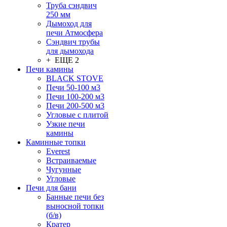
Труба сэндвич
250 мм
Дымоход для
печи Атмосфера
Сэндвич трубы
для дымохода
+ ЕЩЕ 2
Печи камины
BLACK STOVE
Печи 50-100 м3
Печи 100-200 м3
Печи 200-500 м3
Угловые с плитой
Узкие печи
камины
Каминные топки
Everest
Встраиваемые
Чугунные
Угловые
Печи для бани
Банные печи без
выносной топки
(б/в)
Кратер