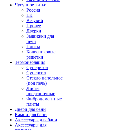
Чугунное литье
Россия
LК
Везувий
Прочее
Дверки
Задвижки для
печи
Плиты
Колосниковые
решетки
Термоизоляция
Суперизол
Суперсил
Стекло напольное
(под печь)
Листы
предтопочные
Фиброцементные
плиты
Двери для бани
Камни для бани
Аксессуары для бани
Аксессуары для