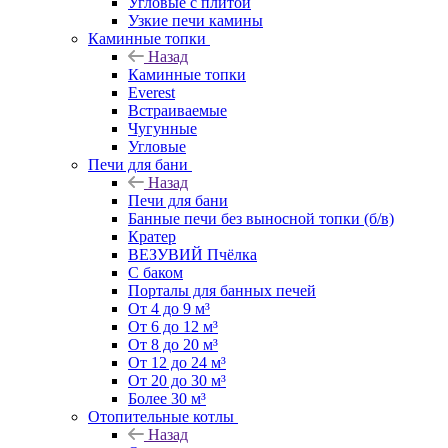
Угловые с плитой
Узкие печи камины
Каминные топки
Назад
Каминные топки
Everest
Встраиваемые
Чугунные
Угловые
Печи для бани
Назад
Печи для бани
Банные печи без выносной топки (б/в)
Кратер
ВЕЗУВИЙ Пчёлка
С баком
Порталы для банных печей
От 4 до 9 м³
От 6 до 12 м³
От 8 до 20 м³
От 12 до 24 м³
От 20 до 30 м³
Более 30 м³
Отопительные котлы
Назад