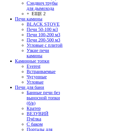
Сэндвич трубы
для дымохода
+ ЕЩЕ 2
Печи камины
BLACK STOVE
Печи 50-100 м3
Печи 100-200 м3
Печи 200-500 м3
Угловые с плитой
Узкие печи
камины
Каминные топки
Everest
Встраиваемые
Чугунные
Угловые
Печи для бани
Банные печи без
выносной топки
(б/в)
Кратер
ВЕЗУВИЙ
Пчёлка
С баком
Порталы для