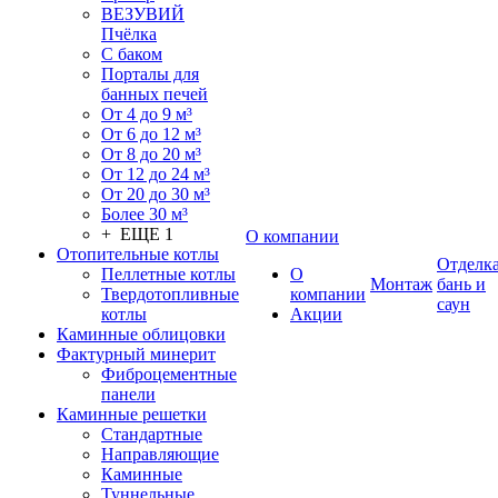
ВЕЗУВИЙ
Пчёлка
С баком
Порталы для
банных печей
От 4 до 9 м³
От 6 до 12 м³
От 8 до 20 м³
От 12 до 24 м³
От 20 до 30 м³
Более 30 м³
+ ЕЩЕ 1
О компании
Отопительные котлы
Отделк
Пеллетные котлы
О
Монтаж
бань и
Твердотопливные
компании
саун
котлы
Акции
Каминные облицовки
Фактурный минерит
Фиброцементные
панели
Каминные решетки
Стандартные
Направляющие
Каминные
Туннельные