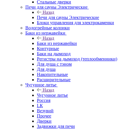
Стальные дверки
Печи для сауны Электрические
Назад
Печи для сауны Электрические
Блоки управления для электрокаменки
Водогрейные колонки
Баки из нержавейки
Назад
Баки из нержавейки
Контурные
Баки на дымоход
Регистры на дымоход (теплообменники)
Для душа с тэном
Для душа
Накопительные
Расширительные
Чугунное литье
Назад
Чугунное литье
Россия
LК
Везувий
Прочее
Дверки
Задвижки для печи