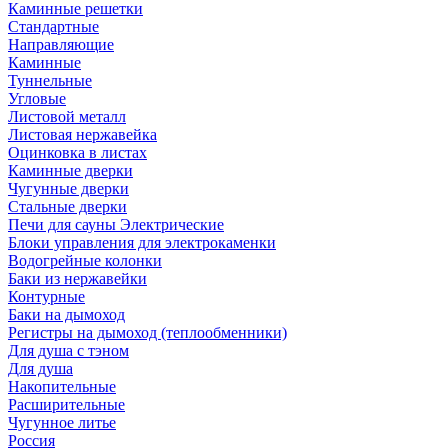
Каминные решетки
Стандартные
Направляющие
Каминные
Туннельные
Угловые
Листовой металл
Листовая нержавейка
Оцинковка в листах
Каминные дверки
Чугунные дверки
Стальные дверки
Печи для сауны Электрические
Блоки управления для электрокаменки
Водогрейные колонки
Баки из нержавейки
Контурные
Баки на дымоход
Регистры на дымоход (теплообменники)
Для душа с тэном
Для душа
Накопительные
Расширительные
Чугунное литье
Россия