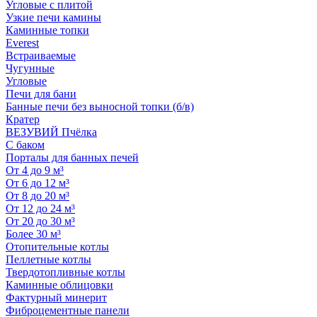
Угловые с плитой
Узкие печи камины
Каминные топки
Everest
Встраиваемые
Чугунные
Угловые
Печи для бани
Банные печи без выносной топки (б/в)
Кратер
ВЕЗУВИЙ Пчёлка
С баком
Порталы для банных печей
От 4 до 9 м³
От 6 до 12 м³
От 8 до 20 м³
От 12 до 24 м³
От 20 до 30 м³
Более 30 м³
Отопительные котлы
Пеллетные котлы
Твердотопливные котлы
Каминные облицовки
Фактурный минерит
Фиброцементные панели