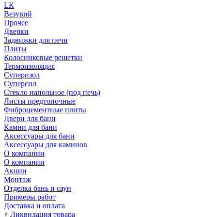
LК
Везувий
Прочее
Дверки
Задвижки для печи
Плиты
Колосниковые решетки
Термоизоляция
Суперизол
Суперсил
Стекло напольное (под печь)
Листы предтопочные
Фиброцементные плиты
Двери для бани
Камни для бани
Аксессуары для бани
Аксессуары для каминов
О компании
О компании
Акции
Монтаж
Отделка бань и саун
Примеры работ
Доставка и оплата
Ликвидация товара