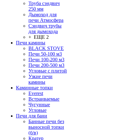
Труба сэндвич
250 мм
Дымоход для
печи Атмосфера
Сэндвич трубы
для дымохода
+ ЕЩЕ 2
Печи камины
BLACK STOVE
Печи 50-100 м3
Печи 100-200 м3
Печи 200-500 м3
Угловые с плитой
Узкие печи
камины
Каминные топки
Everest
Встраиваемые
Чугунные
Угловые
Печи для бани
Банные печи без
выносной топки
(б/в)
Кратер