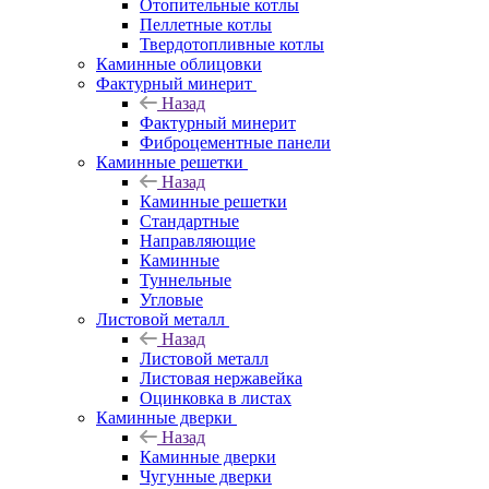
Отопительные котлы
Пеллетные котлы
Твердотопливные котлы
Каминные облицовки
Фактурный минерит
Назад
Фактурный минерит
Фиброцементные панели
Каминные решетки
Назад
Каминные решетки
Стандартные
Направляющие
Каминные
Туннельные
Угловые
Листовой металл
Назад
Листовой металл
Листовая нержавейка
Оцинковка в листах
Каминные дверки
Назад
Каминные дверки
Чугунные дверки