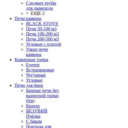
Сэндвич трубы
для дымохода
+ ЕЩЕ 2
Печи камины
BLACK STOVE
Печи 50-100 м3
Печи 100-200 м3
Печи 200-500 м3
Угловые с плитой
Узкие печи
камины
Каминные топки
Everest
Встраиваемые
Чугунные
Угловые
Печи для бани
Банные печи без
выносной топки
(б/в)
Кратер
ВЕЗУВИЙ
Пчёлка
С баком
Порталы для