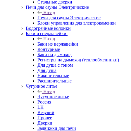
Стальные дверки
Печи для сауны Электрические
Назад
Печи для сауны Электрические
Блоки управления для электрокаменки
Водогрейные колонки
Баки из нержавейки
Назад
Баки из нержавейки
Контурные
Баки на дымоход
Регистры на дымоход (теплообменники)
Для душа с тэном
Для душа
Накопительные
Расширительные
Чугунное литье
Назад
Чугунное литье
Россия
LК
Везувий
Прочее
Дверки
Задвижки для печи