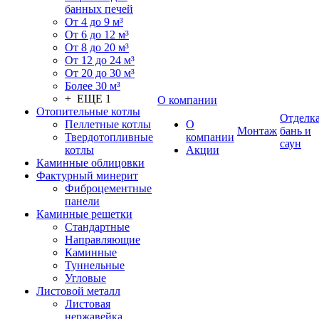
банных печей
От 4 до 9 м³
От 6 до 12 м³
От 8 до 20 м³
От 12 до 24 м³
От 20 до 30 м³
Более 30 м³
+ ЕЩЕ 1
О компании
Отопительные котлы
Отделк
Пеллетные котлы
О
Монтаж
бань и
Твердотопливные
компании
саун
котлы
Акции
Каминные облицовки
Фактурный минерит
Фиброцементные
панели
Каминные решетки
Стандартные
Направляющие
Каминные
Туннельные
Угловые
Листовой металл
Листовая
нержавейка