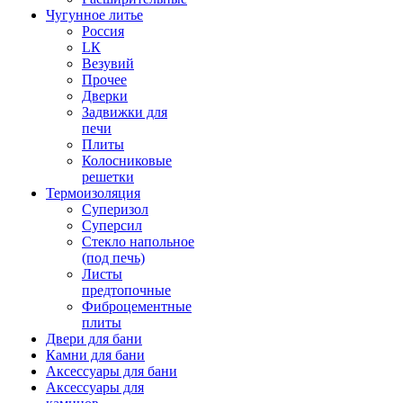
Чугунное литье
Россия
LК
Везувий
Прочее
Дверки
Задвижки для
печи
Плиты
Колосниковые
решетки
Термоизоляция
Суперизол
Суперсил
Стекло напольное
(под печь)
Листы
предтопочные
Фиброцементные
плиты
Двери для бани
Камни для бани
Аксессуары для бани
Аксессуары для