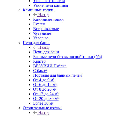
Угловые с плитой
Узкие печи камины
Каминные топки
Назад
Каминные топки
Everest
Встраиваемые
Чугунные
Угловые
Печи для бани
Назад
Печи для бани
Банные печи без выносной топки (б/в)
Кратер
ВЕЗУВИЙ Пчёлка
С баком
Порталы для банных печей
От 4 до 9 м³
От 6 до 12 м³
От 8 до 20 м³
От 12 до 24 м³
От 20 до 30 м³
Более 30 м³
Отопительные котлы
Назад