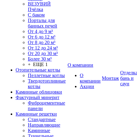
ВЕЗУВИЙ
Пчёлка
С баком
Порталы для
банных печей
От 4 до 9 м³
От 6 до 12 м³
От 8 до 20 м³
От 12 до 24 м³
От 20 до 30 м³
Более 30 м³
+ ЕЩЕ 1
О компании
Отопительные котлы
Отделк
Пеллетные котлы
О
Монтаж
бань и
Твердотопливные
компании
саун
котлы
Акции
Каминные облицовки
Фактурный минерит
Фиброцементные
панели
Каминные решетки
Стандартные
Направляющие
Каминные
Туннельные