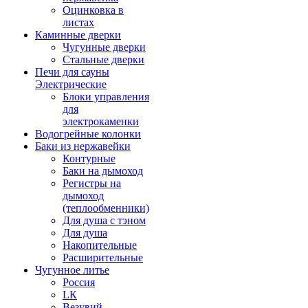
Оцинковка в
листах
Каминные дверки
Чугунные дверки
Стальные дверки
Печи для сауны
Электрические
Блоки управления
для
электрокаменки
Водогрейные колонки
Баки из нержавейки
Контурные
Баки на дымоход
Регистры на
дымоход
(теплообменники)
Для душа с тэном
Для душа
Накопительные
Расширительные
Чугунное литье
Россия
LК
Везувий