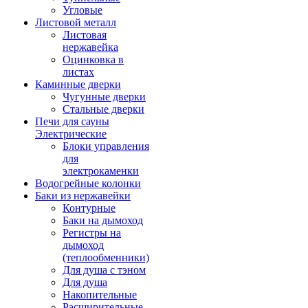
Угловые
Листовой металл
Листовая
нержавейка
Оцинковка в
листах
Каминные дверки
Чугунные дверки
Стальные дверки
Печи для сауны
Электрические
Блоки управления
для
электрокаменки
Водогрейные колонки
Баки из нержавейки
Контурные
Баки на дымоход
Регистры на
дымоход
(теплообменники)
Для душа с тэном
Для душа
Накопительные
Расширительные