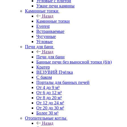
Угловые с плитой
Узкие печи камины
Каминные топки
Назад
Каминные топки
Everest
Встраиваемые
Чугунные
Угловые
Печи для бани
Назад
Печи для бани
Банные печи без выносной топки (б/в)
Кратер
ВЕЗУВИЙ Пчёлка
С баком
Порталы для банных печей
От 4 до 9 м³
От 6 до 12 м³
От 8 до 20 м³
От 12 до 24 м³
От 20 до 30 м³
Более 30 м³
Отопительные котлы
Назад