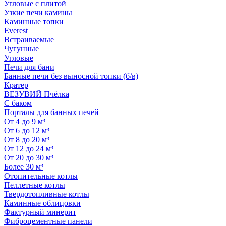
Угловые с плитой
Узкие печи камины
Каминные топки
Everest
Встраиваемые
Чугунные
Угловые
Печи для бани
Банные печи без выносной топки (б/в)
Кратер
ВЕЗУВИЙ Пчёлка
С баком
Порталы для банных печей
От 4 до 9 м³
От 6 до 12 м³
От 8 до 20 м³
От 12 до 24 м³
От 20 до 30 м³
Более 30 м³
Отопительные котлы
Пеллетные котлы
Твердотопливные котлы
Каминные облицовки
Фактурный минерит
Фиброцементные панели