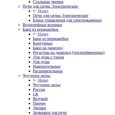
Стальные дверки
Печи для сауны Электрические
Назад
Печи для сауны Электрические
Блоки управления для электрокаменки
Водогрейные колонки
Баки из нержавейки
Назад
Баки из нержавейки
Контурные
Баки на дымоход
Регистры на дымоход (теплообменники)
Для душа с тэном
Для душа
Накопительные
Расширительные
Чугунное литье
Назад
Чугунное литье
Россия
LК
Везувий
Прочее
Дверки
Задвижки для печи