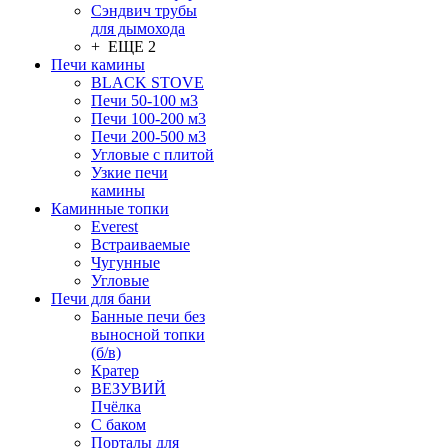
Сэндвич трубы
для дымохода
+ ЕЩЕ 2
Печи камины
BLACK STOVE
Печи 50-100 м3
Печи 100-200 м3
Печи 200-500 м3
Угловые с плитой
Узкие печи
камины
Каминные топки
Everest
Встраиваемые
Чугунные
Угловые
Печи для бани
Банные печи без
выносной топки
(б/в)
Кратер
ВЕЗУВИЙ
Пчёлка
С баком
Порталы для