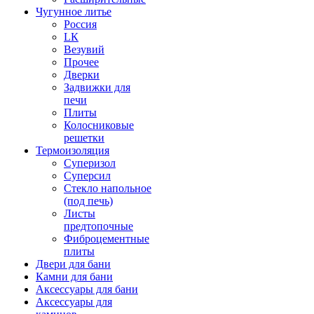
Чугунное литье
Россия
LК
Везувий
Прочее
Дверки
Задвижки для
печи
Плиты
Колосниковые
решетки
Термоизоляция
Суперизол
Суперсил
Стекло напольное
(под печь)
Листы
предтопочные
Фиброцементные
плиты
Двери для бани
Камни для бани
Аксессуары для бани
Аксессуары для