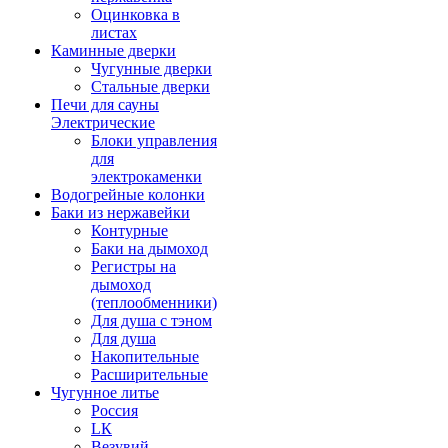
Оцинковка в
листах
Каминные дверки
Чугунные дверки
Стальные дверки
Печи для сауны
Электрические
Блоки управления
для
электрокаменки
Водогрейные колонки
Баки из нержавейки
Контурные
Баки на дымоход
Регистры на
дымоход
(теплообменники)
Для душа с тэном
Для душа
Накопительные
Расширительные
Чугунное литье
Россия
LК
Везувий