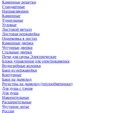
Каминные решетки
Стандартные
Направляющие
Каминные
Туннельные
Угловые
Листовой металл
Листовая нержавейка
Оцинковка в листах
Каминные дверки
Чугунные дверки
Стальные дверки
Печи для сауны Электрические
Блоки управления для электрокаменки
Водогрейные колонки
Баки из нержавейки
Контурные
Баки на дымоход
Регистры на дымоход (теплообменники)
Для душа с тэном
Для душа
Накопительные
Расширительные
Чугунное литье
Россия