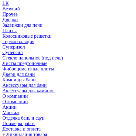
LК
Везувий
Прочее
Дверки
Задвижки для печи
Плиты
Колосниковые решетки
Термоизоляция
Суперизол
Суперсил
Стекло напольное (под печь)
Листы предтопочные
Фиброцементные плиты
Двери для бани
Камни для бани
Аксессуары для бани
Аксессуары для каминов
О компании
О компании
Акции
Монтаж
Отделка бань и саун
Примеры работ
Доставка и оплата
Ликвидация товара