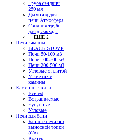
Труба сэндвич
250 мм
Дымоход для
печи Атмосфера
Сэндвич трубы
для дымохода
+ ЕЩЕ 2
Печи камины
BLACK STOVE
Печи 50-100 м3
Печи 100-200 м3
Печи 200-500 м3
Угловые с плитой
Узкие печи
камины
Каминные топки
Everest
Встраиваемые
Чугунные
Угловые
Печи для бани
Банные печи без
выносной топки
(б/в)
Кратер