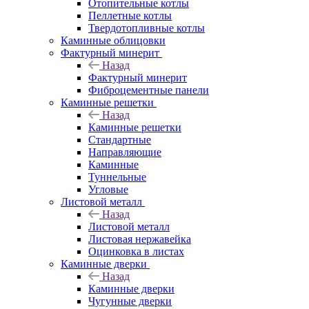
Отопительные котлы
Пеллетные котлы
Твердотопливные котлы
Каминные облицовки
Фактурный минерит
Назад
Фактурный минерит
Фиброцементные панели
Каминные решетки
Назад
Каминные решетки
Стандартные
Направляющие
Каминные
Туннельные
Угловые
Листовой металл
Назад
Листовой металл
Листовая нержавейка
Оцинковка в листах
Каминные дверки
Назад
Каминные дверки
Чугунные дверки