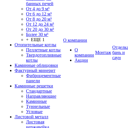
банных печей
От 4 до 9 м³
От 6 до 12 м³
От 8 до 20 м³
От 12 до 24 м³
От 20 до 30 м³
Более 30 м³
+ ЕЩЕ 1
О компании
Отопительные котлы
Отделк
Пеллетные котлы
О
Монтаж
бань и
Твердотопливные
компании
саун
котлы
Акции
Каминные облицовки
Фактурный минерит
Фиброцементные
панели
Каминные решетки
Стандартные
Направляющие
Каминные
Туннельные
Угловые
Листовой металл
Листовая
нержавейка