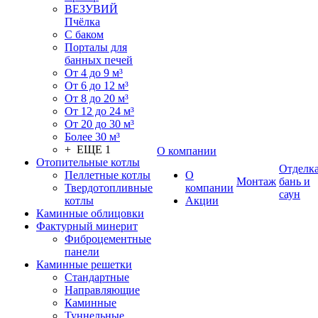
ВЕЗУВИЙ
Пчёлка
С баком
Порталы для
банных печей
От 4 до 9 м³
От 6 до 12 м³
От 8 до 20 м³
От 12 до 24 м³
От 20 до 30 м³
Более 30 м³
+ ЕЩЕ 1
О компании
Отопительные котлы
Отделк
Пеллетные котлы
О
Монтаж
бань и
Твердотопливные
компании
саун
котлы
Акции
Каминные облицовки
Фактурный минерит
Фиброцементные
панели
Каминные решетки
Стандартные
Направляющие
Каминные
Туннельные