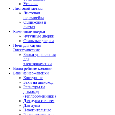
Угловые
Листовой металл
Листовая
нержавейка
Оцинковка в
листах
Каминные дверки
Чугунные дверки
Стальные дверки
Печи для сауны
Электрические
Блоки управления
для
электрокаменки
Водогрейные колонки
Баки из нержавейки
Контурные
Баки на дымоход
Регистры на
дымоход
(теплообменники)
Для душа с тэном
Для душа
Накопительные
Расширительные