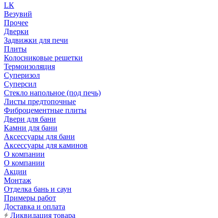
LК
Везувий
Прочее
Дверки
Задвижки для печи
Плиты
Колосниковые решетки
Термоизоляция
Суперизол
Суперсил
Стекло напольное (под печь)
Листы предтопочные
Фиброцементные плиты
Двери для бани
Камни для бани
Аксессуары для бани
Аксессуары для каминов
О компании
О компании
Акции
Монтаж
Отделка бань и саун
Примеры работ
Доставка и оплата
Ликвидация товара