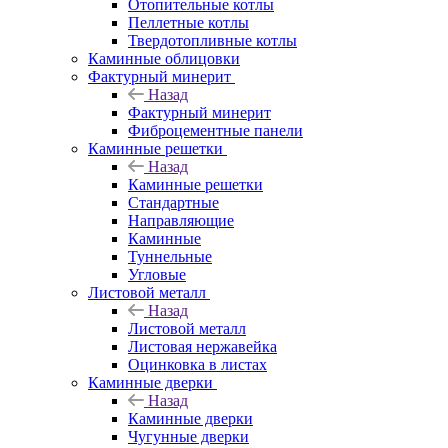
Отопительные котлы
Пеллетные котлы
Твердотопливные котлы
Каминные облицовки
Фактурный минерит
Назад
Фактурный минерит
Фиброцементные панели
Каминные решетки
Назад
Каминные решетки
Стандартные
Направляющие
Каминные
Туннельные
Угловые
Листовой металл
Назад
Листовой металл
Листовая нержавейка
Оцинковка в листах
Каминные дверки
Назад
Каминные дверки
Чугунные дверки