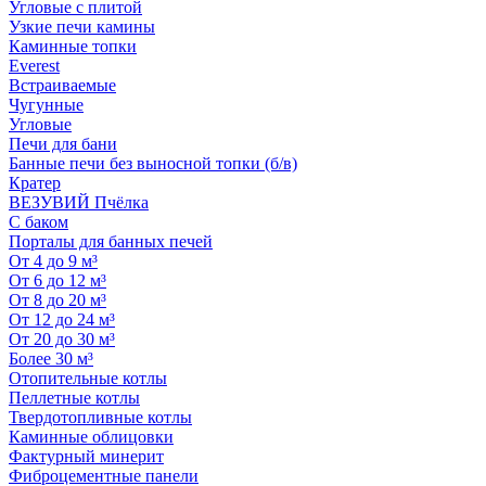
Угловые с плитой
Узкие печи камины
Каминные топки
Everest
Встраиваемые
Чугунные
Угловые
Печи для бани
Банные печи без выносной топки (б/в)
Кратер
ВЕЗУВИЙ Пчёлка
С баком
Порталы для банных печей
От 4 до 9 м³
От 6 до 12 м³
От 8 до 20 м³
От 12 до 24 м³
От 20 до 30 м³
Более 30 м³
Отопительные котлы
Пеллетные котлы
Твердотопливные котлы
Каминные облицовки
Фактурный минерит
Фиброцементные панели