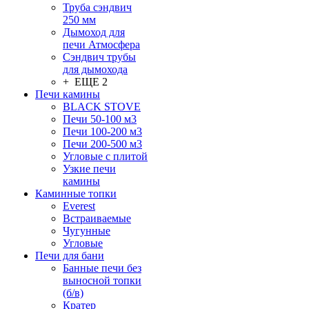
Труба сэндвич
250 мм
Дымоход для
печи Атмосфера
Сэндвич трубы
для дымохода
+ ЕЩЕ 2
Печи камины
BLACK STOVE
Печи 50-100 м3
Печи 100-200 м3
Печи 200-500 м3
Угловые с плитой
Узкие печи
камины
Каминные топки
Everest
Встраиваемые
Чугунные
Угловые
Печи для бани
Банные печи без
выносной топки
(б/в)
Кратер