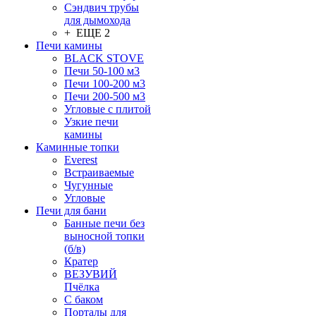
Сэндвич трубы
для дымохода
+ ЕЩЕ 2
Печи камины
BLACK STOVE
Печи 50-100 м3
Печи 100-200 м3
Печи 200-500 м3
Угловые с плитой
Узкие печи
камины
Каминные топки
Everest
Встраиваемые
Чугунные
Угловые
Печи для бани
Банные печи без
выносной топки
(б/в)
Кратер
ВЕЗУВИЙ
Пчёлка
С баком
Порталы для