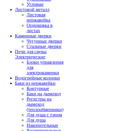
Угловые
Листовой металл
Листовая
нержавейка
Оцинковка в
листах
Каминные дверки
Чугунные дверки
Стальные дверки
Печи для сауны
Электрические
Блоки управления
для
электрокаменки
Водогрейные колонки
Баки из нержавейки
Контурные
Баки на дымоход
Регистры на
дымоход
(теплообменники)
Для душа с тэном
Для душа
Накопительные
Расширительные