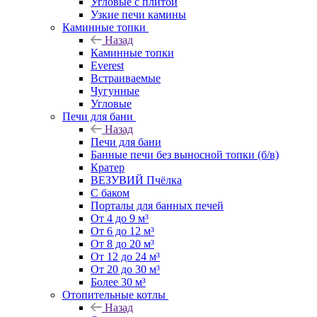
Угловые с плитой
Узкие печи камины
Каминные топки
Назад
Каминные топки
Everest
Встраиваемые
Чугунные
Угловые
Печи для бани
Назад
Печи для бани
Банные печи без выносной топки (б/в)
Кратер
ВЕЗУВИЙ Пчёлка
С баком
Порталы для банных печей
От 4 до 9 м³
От 6 до 12 м³
От 8 до 20 м³
От 12 до 24 м³
От 20 до 30 м³
Более 30 м³
Отопительные котлы
Назад