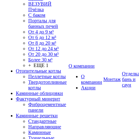
ВЕЗУВИЙ
Пчёлка
С баком
Порталы для
банных печей
От 4 до 9 м³
От 6 до 12 м³
От 8 до 20 м³
От 12 до 24 м³
От 20 до 30 м³
Более 30 м³
+ ЕЩЕ 1
О компании
Отопительные котлы
Отделк
Пеллетные котлы
О
Монтаж
бань и
Твердотопливные
компании
саун
котлы
Акции
Каминные облицовки
Фактурный минерит
Фиброцементные
панели
Каминные решетки
Стандартные
Направляющие
Каминные
Туннельные