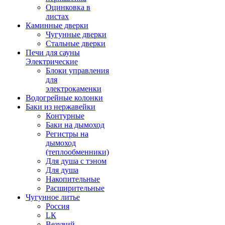
Оцинковка в
листах
Каминные дверки
Чугунные дверки
Стальные дверки
Печи для сауны
Электрические
Блоки управления
для
электрокаменки
Водогрейные колонки
Баки из нержавейки
Контурные
Баки на дымоход
Регистры на
дымоход
(теплообменники)
Для душа с тэном
Для душа
Накопительные
Расширительные
Чугунное литье
Россия
LК
Везувий