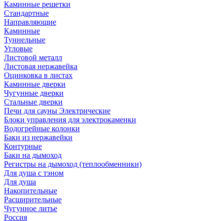
Каминные решетки
Стандартные
Направляющие
Каминные
Туннельные
Угловые
Листовой металл
Листовая нержавейка
Оцинковка в листах
Каминные дверки
Чугунные дверки
Стальные дверки
Печи для сауны Электрические
Блоки управления для электрокаменки
Водогрейные колонки
Баки из нержавейки
Контурные
Баки на дымоход
Регистры на дымоход (теплообменники)
Для душа с тэном
Для душа
Накопительные
Расширительные
Чугунное литье
Россия