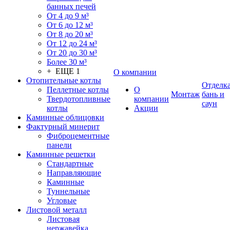
банных печей
От 4 до 9 м³
От 6 до 12 м³
От 8 до 20 м³
От 12 до 24 м³
От 20 до 30 м³
Более 30 м³
+ ЕЩЕ 1
О компании
Отопительные котлы
Отделк
Пеллетные котлы
О
Монтаж
бань и
Твердотопливные
компании
саун
котлы
Акции
Каминные облицовки
Фактурный минерит
Фиброцементные
панели
Каминные решетки
Стандартные
Направляющие
Каминные
Туннельные
Угловые
Листовой металл
Листовая
нержавейка