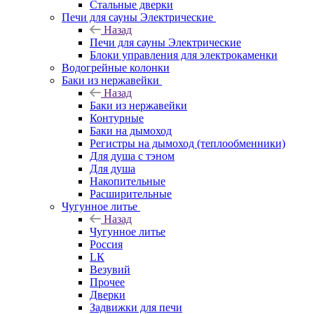
Стальные дверки
Печи для сауны Электрические
Назад
Печи для сауны Электрические
Блоки управления для электрокаменки
Водогрейные колонки
Баки из нержавейки
Назад
Баки из нержавейки
Контурные
Баки на дымоход
Регистры на дымоход (теплообменники)
Для душа с тэном
Для душа
Накопительные
Расширительные
Чугунное литье
Назад
Чугунное литье
Россия
LК
Везувий
Прочее
Дверки
Задвижки для печи