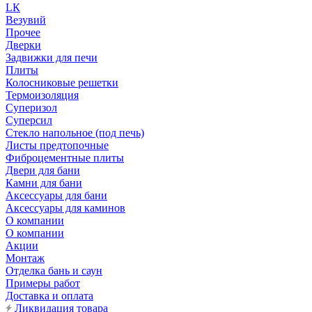
LК
Везувий
Прочее
Дверки
Задвижки для печи
Плиты
Колосниковые решетки
Термоизоляция
Суперизол
Суперсил
Стекло напольное (под печь)
Листы предтопочные
Фиброцементные плиты
Двери для бани
Камни для бани
Аксессуары для бани
Аксессуары для каминов
О компании
О компании
Акции
Монтаж
Отделка бань и саун
Примеры работ
Доставка и оплата
Ликвидация товара