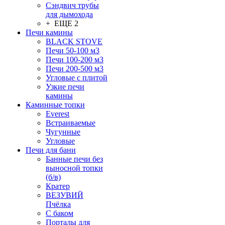
Сэндвич трубы
для дымохода
+ ЕЩЕ 2
Печи камины
BLACK STOVE
Печи 50-100 м3
Печи 100-200 м3
Печи 200-500 м3
Угловые с плитой
Узкие печи
камины
Каминные топки
Everest
Встраиваемые
Чугунные
Угловые
Печи для бани
Банные печи без
выносной топки
(б/в)
Кратер
ВЕЗУВИЙ
Пчёлка
С баком
Порталы для