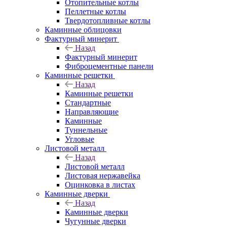
Отопительные котлы
Пеллетные котлы
Твердотопливные котлы
Каминные облицовки
Фактурный минерит
Назад
Фактурный минерит
Фиброцементные панели
Каминные решетки
Назад
Каминные решетки
Стандартные
Направляющие
Каминные
Туннельные
Угловые
Листовой металл
Назад
Листовой металл
Листовая нержавейка
Оцинковка в листах
Каминные дверки
Назад
Каминные дверки
Чугунные дверки