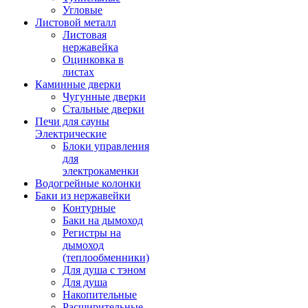
Угловые
Листовой металл
Листовая
нержавейка
Оцинковка в
листах
Каминные дверки
Чугунные дверки
Стальные дверки
Печи для сауны
Электрические
Блоки управления
для
электрокаменки
Водогрейные колонки
Баки из нержавейки
Контурные
Баки на дымоход
Регистры на
дымоход
(теплообменники)
Для душа с тэном
Для душа
Накопительные
Расширительные