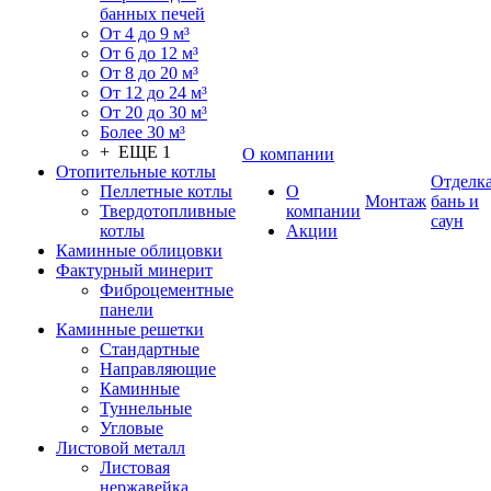
банных печей
От 4 до 9 м³
От 6 до 12 м³
От 8 до 20 м³
От 12 до 24 м³
От 20 до 30 м³
Более 30 м³
+ ЕЩЕ 1
О компании
Отопительные котлы
Отделк
Пеллетные котлы
О
Монтаж
бань и
Твердотопливные
компании
саун
котлы
Акции
Каминные облицовки
Фактурный минерит
Фиброцементные
панели
Каминные решетки
Стандартные
Направляющие
Каминные
Туннельные
Угловые
Листовой металл
Листовая
нержавейка