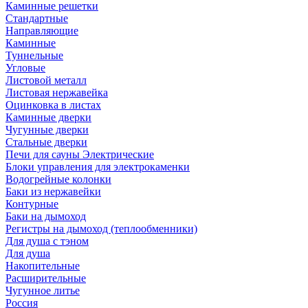
Каминные решетки
Стандартные
Направляющие
Каминные
Туннельные
Угловые
Листовой металл
Листовая нержавейка
Оцинковка в листах
Каминные дверки
Чугунные дверки
Стальные дверки
Печи для сауны Электрические
Блоки управления для электрокаменки
Водогрейные колонки
Баки из нержавейки
Контурные
Баки на дымоход
Регистры на дымоход (теплообменники)
Для душа с тэном
Для душа
Накопительные
Расширительные
Чугунное литье
Россия