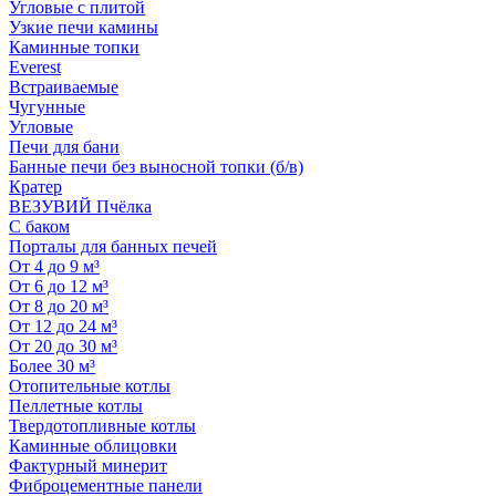
Угловые с плитой
Узкие печи камины
Каминные топки
Everest
Встраиваемые
Чугунные
Угловые
Печи для бани
Банные печи без выносной топки (б/в)
Кратер
ВЕЗУВИЙ Пчёлка
С баком
Порталы для банных печей
От 4 до 9 м³
От 6 до 12 м³
От 8 до 20 м³
От 12 до 24 м³
От 20 до 30 м³
Более 30 м³
Отопительные котлы
Пеллетные котлы
Твердотопливные котлы
Каминные облицовки
Фактурный минерит
Фиброцементные панели