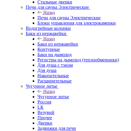
Стальные дверки
Печи для сауны Электрические
Назад
Печи для сауны Электрические
Блоки управления для электрокаменки
Водогрейные колонки
Баки из нержавейки
Назад
Баки из нержавейки
Контурные
Баки на дымоход
Регистры на дымоход (теплообменники)
Для душа с тэном
Для душа
Накопительные
Расширительные
Чугунное литье
Назад
Чугунное литье
Россия
LК
Везувий
Прочее
Дверки
Задвижки для печи