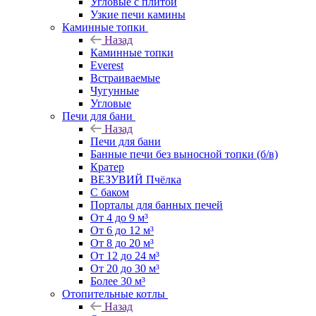
Угловые с плитой
Узкие печи камины
Каминные топки
Назад
Каминные топки
Everest
Встраиваемые
Чугунные
Угловые
Печи для бани
Назад
Печи для бани
Банные печи без выносной топки (б/в)
Кратер
ВЕЗУВИЙ Пчёлка
С баком
Порталы для банных печей
От 4 до 9 м³
От 6 до 12 м³
От 8 до 20 м³
От 12 до 24 м³
От 20 до 30 м³
Более 30 м³
Отопительные котлы
Назад