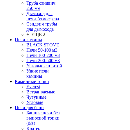
Труба сэндвич
250 мм
Дымоход для
печи Атмосфера
Сэндвич трубы
для дымохода
+ ЕЩЕ 2
Печи камины
BLACK STOVE
Печи 50-100 м3
Печи 100-200 м3
Печи 200-500 м3
Угловые с плитой
Узкие печи
камины
Каминные топки
Everest
Встраиваемые
Чугунные
Угловые
Печи для бани
Банные печи без
выносной топки
(б/в)
Кратер