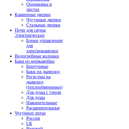
Оцинковка в
листах
Каминные дверки
Чугунные дверки
Стальные дверки
Печи для сауны
Электрические
Блоки управления
для
электрокаменки
Водогрейные колонки
Баки из нержавейки
Контурные
Баки на дымоход
Регистры на
дымоход
(теплообменники)
Для душа с тэном
Для душа
Накопительные
Расширительные
Чугунное литье
Россия
LК
Везувий