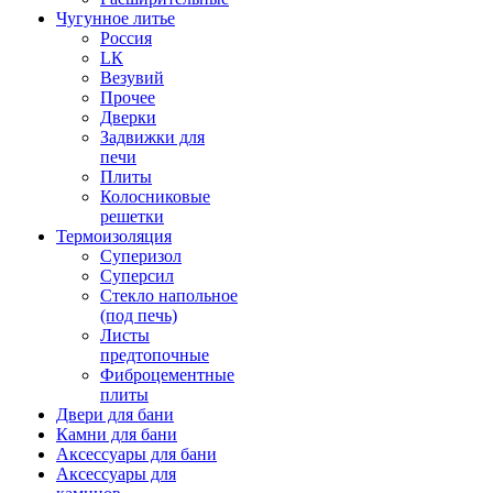
Чугунное литье
Россия
LК
Везувий
Прочее
Дверки
Задвижки для
печи
Плиты
Колосниковые
решетки
Термоизоляция
Суперизол
Суперсил
Стекло напольное
(под печь)
Листы
предтопочные
Фиброцементные
плиты
Двери для бани
Камни для бани
Аксессуары для бани
Аксессуары для