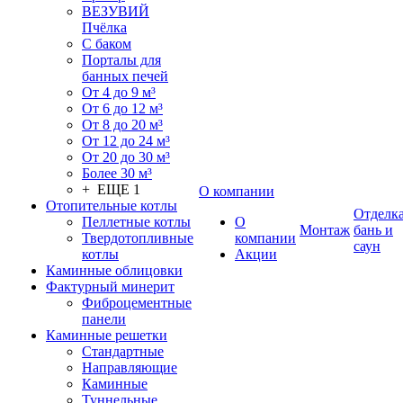
ВЕЗУВИЙ
Пчёлка
С баком
Порталы для
банных печей
От 4 до 9 м³
От 6 до 12 м³
От 8 до 20 м³
От 12 до 24 м³
От 20 до 30 м³
Более 30 м³
+ ЕЩЕ 1
О компании
Отопительные котлы
Отделк
Пеллетные котлы
О
Монтаж
бань и
Твердотопливные
компании
саун
котлы
Акции
Каминные облицовки
Фактурный минерит
Фиброцементные
панели
Каминные решетки
Стандартные
Направляющие
Каминные
Туннельные