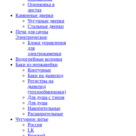
Оцинковка в
листах
Каминные дверки
Чугунные дверки
Стальные дверки
Печи для сауны
Электрические
Блоки управления
для
электрокаменки
Водогрейные колонки
Баки из нержавейки
Контурные
Баки на дымоход
Регистры на
дымоход
(теплообменники)
Для душа с тэном
Для душа
Накопительные
Расширительные
Чугунное литье
Россия
LК
Везувий