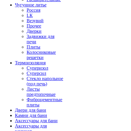
Чугунное литье
Россия
LК
Везувий
Прочее
Дверки
Задвижки для
печи
Плиты
Колосниковые
решетки
Термоизоляция
Суперизол
Суперсил
Стекло напольное
(под печь)
Листы
предтопочные
Фиброцементные
плиты
Двери для бани
Камни для бани
Аксессуары для бани
Аксессуары для