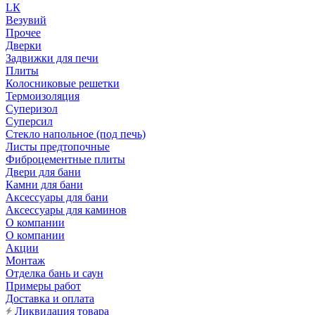
LК
Везувий
Прочее
Дверки
Задвижки для печи
Плиты
Колосниковые решетки
Термоизоляция
Суперизол
Суперсил
Стекло напольное (под печь)
Листы предтопочные
Фиброцементные плиты
Двери для бани
Камни для бани
Аксессуары для бани
Аксессуары для каминов
О компании
О компании
Акции
Монтаж
Отделка бань и саун
Примеры работ
Доставка и оплата
Ликвидация товара