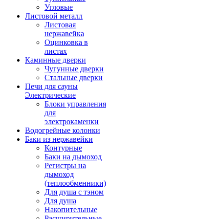
Угловые
Листовой металл
Листовая
нержавейка
Оцинковка в
листах
Каминные дверки
Чугунные дверки
Стальные дверки
Печи для сауны
Электрические
Блоки управления
для
электрокаменки
Водогрейные колонки
Баки из нержавейки
Контурные
Баки на дымоход
Регистры на
дымоход
(теплообменники)
Для душа с тэном
Для душа
Накопительные
Расширительные