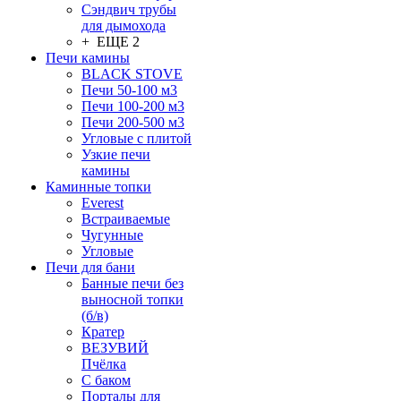
Сэндвич трубы
для дымохода
+ ЕЩЕ 2
Печи камины
BLACK STOVE
Печи 50-100 м3
Печи 100-200 м3
Печи 200-500 м3
Угловые с плитой
Узкие печи
камины
Каминные топки
Everest
Встраиваемые
Чугунные
Угловые
Печи для бани
Банные печи без
выносной топки
(б/в)
Кратер
ВЕЗУВИЙ
Пчёлка
С баком
Порталы для