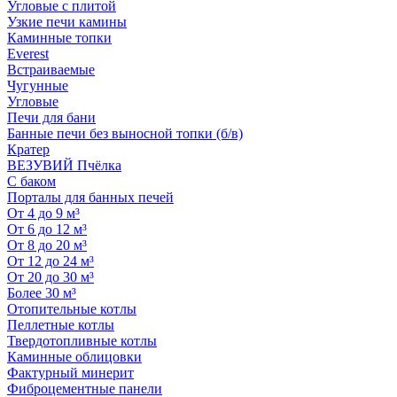
Угловые с плитой
Узкие печи камины
Каминные топки
Everest
Встраиваемые
Чугунные
Угловые
Печи для бани
Банные печи без выносной топки (б/в)
Кратер
ВЕЗУВИЙ Пчёлка
С баком
Порталы для банных печей
От 4 до 9 м³
От 6 до 12 м³
От 8 до 20 м³
От 12 до 24 м³
От 20 до 30 м³
Более 30 м³
Отопительные котлы
Пеллетные котлы
Твердотопливные котлы
Каминные облицовки
Фактурный минерит
Фиброцементные панели