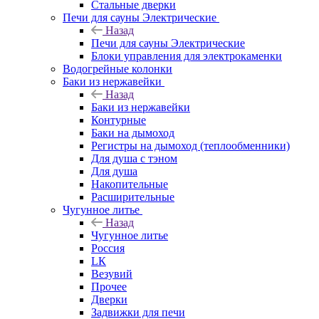
Стальные дверки
Печи для сауны Электрические
Назад
Печи для сауны Электрические
Блоки управления для электрокаменки
Водогрейные колонки
Баки из нержавейки
Назад
Баки из нержавейки
Контурные
Баки на дымоход
Регистры на дымоход (теплообменники)
Для душа с тэном
Для душа
Накопительные
Расширительные
Чугунное литье
Назад
Чугунное литье
Россия
LК
Везувий
Прочее
Дверки
Задвижки для печи