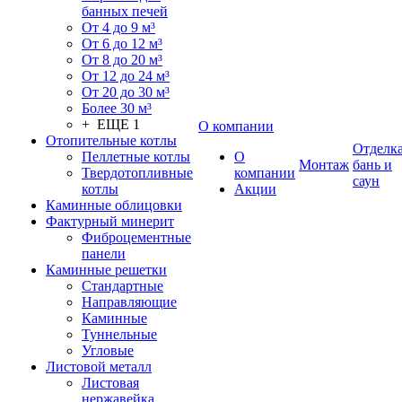
банных печей
От 4 до 9 м³
От 6 до 12 м³
От 8 до 20 м³
От 12 до 24 м³
От 20 до 30 м³
Более 30 м³
+ ЕЩЕ 1
О компании
Отопительные котлы
Отделк
Пеллетные котлы
О
Монтаж
бань и
Твердотопливные
компании
саун
котлы
Акции
Каминные облицовки
Фактурный минерит
Фиброцементные
панели
Каминные решетки
Стандартные
Направляющие
Каминные
Туннельные
Угловые
Листовой металл
Листовая
нержавейка