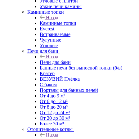
Угловые с плитой
Узкие печи камины
Каминные топки
Назад
Каминные топки
Everest
Встраиваемые
Чугунные
Угловые
Печи для бани
Назад
Печи для бани
Банные печи без выносной топки (б/в)
Кратер
ВЕЗУВИЙ Пчёлка
С баком
Порталы для банных печей
От 4 до 9 м³
От 6 до 12 м³
От 8 до 20 м³
От 12 до 24 м³
От 20 до 30 м³
Более 30 м³
Отопительные котлы
Назад