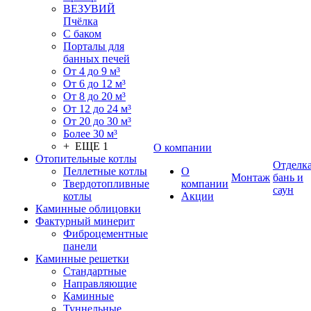
ВЕЗУВИЙ
Пчёлка
С баком
Порталы для
банных печей
От 4 до 9 м³
От 6 до 12 м³
От 8 до 20 м³
От 12 до 24 м³
От 20 до 30 м³
Более 30 м³
+ ЕЩЕ 1
О компании
Отопительные котлы
Отделк
Пеллетные котлы
О
Монтаж
бань и
Твердотопливные
компании
саун
котлы
Акции
Каминные облицовки
Фактурный минерит
Фиброцементные
панели
Каминные решетки
Стандартные
Направляющие
Каминные
Туннельные