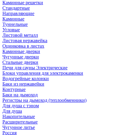
Каминные решетки
Стандартные
Направляющие
Каминные
Туннельные
Угловые
Листовой металл
Листовая нержавейка
Оцинковка в листах
Каминные дверки
Чугунные дверки
Стальные дверки
Печи для сауны Электрические
Блоки управления для электрокаменки
Водогрейные колонки
Баки из нержавейки
Контурные
Баки на дымоход
Регистры на дымоход (теплообменники)
Для душа с тэном
Для душа
Накопительные
Расширительные
Чугунное литье
Россия