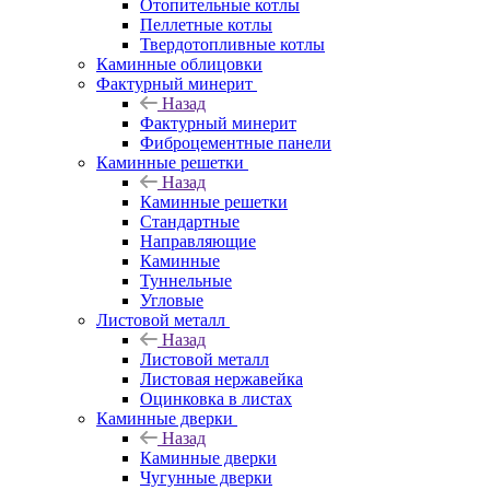
Отопительные котлы
Пеллетные котлы
Твердотопливные котлы
Каминные облицовки
Фактурный минерит
Назад
Фактурный минерит
Фиброцементные панели
Каминные решетки
Назад
Каминные решетки
Стандартные
Направляющие
Каминные
Туннельные
Угловые
Листовой металл
Назад
Листовой металл
Листовая нержавейка
Оцинковка в листах
Каминные дверки
Назад
Каминные дверки
Чугунные дверки