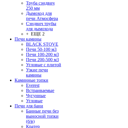
Труба сэндвич
250 мм
Дымоход для
печи Атмосфера
Сэндвич трубы
для дымохода
+ ЕЩЕ 2
Печи камины
BLACK STOVE
Печи 50-100 м3
Печи 100-200 м3
Печи 200-500 м3
Угловые с плитой
Узкие печи
камины
Каминные топки
Everest
Встраиваемые
Чугунные
Угловые
Печи для бани
Банные печи без
выносной топки
(б/в)
Кратер