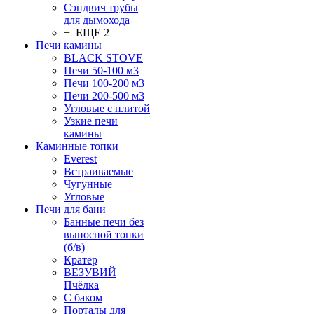
Сэндвич трубы
для дымохода
+ ЕЩЕ 2
Печи камины
BLACK STOVE
Печи 50-100 м3
Печи 100-200 м3
Печи 200-500 м3
Угловые с плитой
Узкие печи
камины
Каминные топки
Everest
Встраиваемые
Чугунные
Угловые
Печи для бани
Банные печи без
выносной топки
(б/в)
Кратер
ВЕЗУВИЙ
Пчёлка
С баком
Порталы для