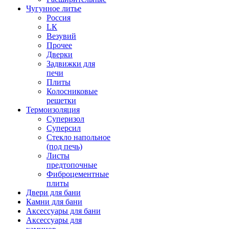
Чугунное литье
Россия
LК
Везувий
Прочее
Дверки
Задвижки для
печи
Плиты
Колосниковые
решетки
Термоизоляция
Суперизол
Суперсил
Стекло напольное
(под печь)
Листы
предтопочные
Фиброцементные
плиты
Двери для бани
Камни для бани
Аксессуары для бани
Аксессуары для