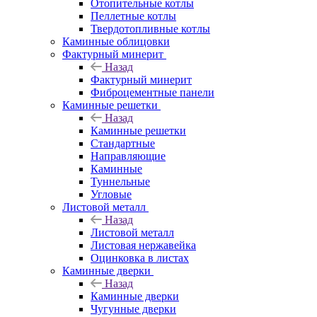
Отопительные котлы
Пеллетные котлы
Твердотопливные котлы
Каминные облицовки
Фактурный минерит
Назад
Фактурный минерит
Фиброцементные панели
Каминные решетки
Назад
Каминные решетки
Стандартные
Направляющие
Каминные
Туннельные
Угловые
Листовой металл
Назад
Листовой металл
Листовая нержавейка
Оцинковка в листах
Каминные дверки
Назад
Каминные дверки
Чугунные дверки