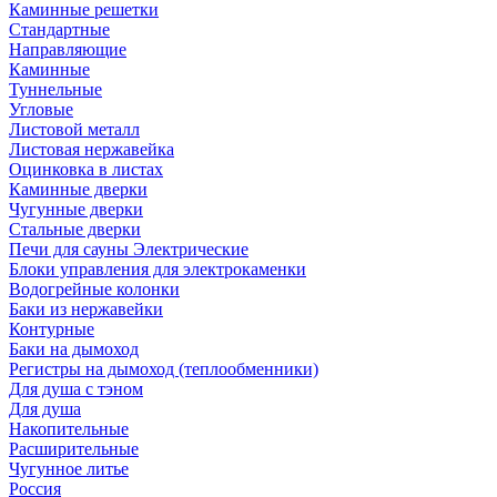
Каминные решетки
Стандартные
Направляющие
Каминные
Туннельные
Угловые
Листовой металл
Листовая нержавейка
Оцинковка в листах
Каминные дверки
Чугунные дверки
Стальные дверки
Печи для сауны Электрические
Блоки управления для электрокаменки
Водогрейные колонки
Баки из нержавейки
Контурные
Баки на дымоход
Регистры на дымоход (теплообменники)
Для душа с тэном
Для душа
Накопительные
Расширительные
Чугунное литье
Россия