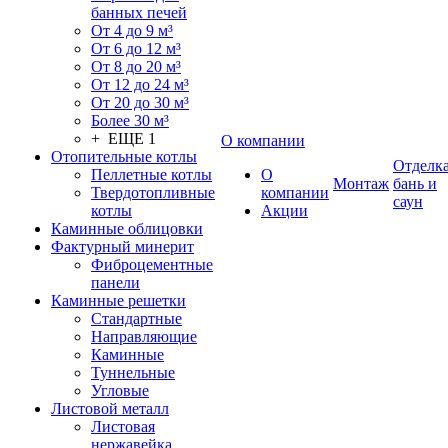
банных печей
От 4 до 9 м³
От 6 до 12 м³
От 8 до 20 м³
От 12 до 24 м³
От 20 до 30 м³
Более 30 м³
+ ЕЩЕ 1
О компании
Отопительные котлы
Отделк
Пеллетные котлы
О
Монтаж
бань и
Твердотопливные
компании
саун
котлы
Акции
Каминные облицовки
Фактурный минерит
Фиброцементные
панели
Каминные решетки
Стандартные
Направляющие
Каминные
Туннельные
Угловые
Листовой металл
Листовая
нержавейка