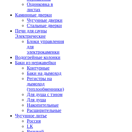
Оцинковка в
листах
Каминные дверки
Чугунные дверки
Стальные дверки
Печи для сауны
Электрические
Блоки управления
для
электрокаменки
Водогрейные колонки
Баки из нержавейки
Контурные
Баки на дымоход
Регистры на
дымоход
(теплообменники)
Для душа с тэном
Для душа
Накопительные
Расширительные
Чугунное литье
Россия
LК
Везувий