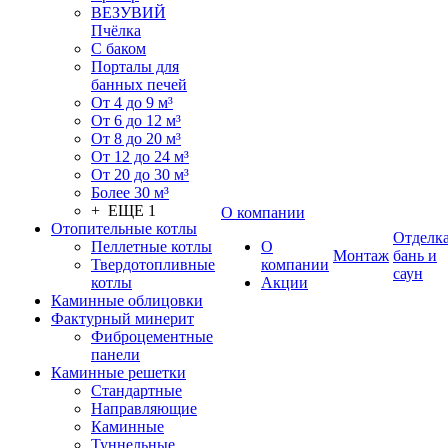
ВЕЗУВИЙ
Пчёлка
С баком
Порталы для
банных печей
От 4 до 9 м³
От 6 до 12 м³
От 8 до 20 м³
От 12 до 24 м³
От 20 до 30 м³
Более 30 м³
+ ЕЩЕ 1
О компании
Отопительные котлы
Отделк
Пеллетные котлы
О
Монтаж
бань и
Твердотопливные
компании
саун
котлы
Акции
Каминные облицовки
Фактурный минерит
Фиброцементные
панели
Каминные решетки
Стандартные
Направляющие
Каминные
Туннельные