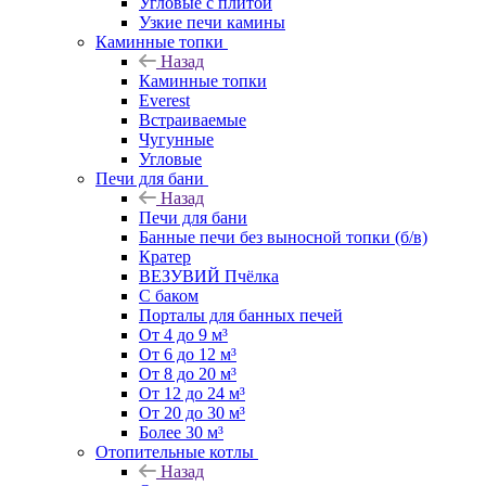
Угловые с плитой
Узкие печи камины
Каминные топки
Назад
Каминные топки
Everest
Встраиваемые
Чугунные
Угловые
Печи для бани
Назад
Печи для бани
Банные печи без выносной топки (б/в)
Кратер
ВЕЗУВИЙ Пчёлка
С баком
Порталы для банных печей
От 4 до 9 м³
От 6 до 12 м³
От 8 до 20 м³
От 12 до 24 м³
От 20 до 30 м³
Более 30 м³
Отопительные котлы
Назад