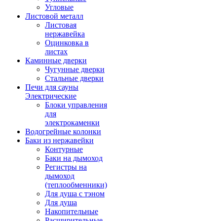
Угловые
Листовой металл
Листовая
нержавейка
Оцинковка в
листах
Каминные дверки
Чугунные дверки
Стальные дверки
Печи для сауны
Электрические
Блоки управления
для
электрокаменки
Водогрейные колонки
Баки из нержавейки
Контурные
Баки на дымоход
Регистры на
дымоход
(теплообменники)
Для душа с тэном
Для душа
Накопительные
Расширительные