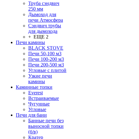
Труба сэндвич
250 мм
Дымоход для
печи Атмосфера
Сэндвич трубы
для дымохода
+ ЕЩЕ 2
Печи камины
BLACK STOVE
Печи 50-100 м3
Печи 100-200 м3
Печи 200-500 м3
Угловые с плитой
Узкие печи
камины
Каминные топки
Everest
Встраиваемые
Чугунные
Угловые
Печи для бани
Банные печи без
выносной топки
(б/в)
Кратер