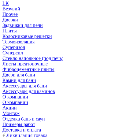
LК
Везувий
Прочее
Дверки
Задвижки для печи
Плиты
Колосниковые решетки
Термоизоляция
Суперизол
Суперсил
Стекло напольное (под печь)
Листы предтопочные
Фиброцементные плиты
Двери для бани
Камни для бани
Аксессуары для бани
Аксессуары для каминов
О компании
О компании
Акции
Монтаж
Отделка бань и саун
Примеры работ
Доставка и оплата
Ликвидация товара