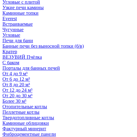
Угловые с плитой
Узкие печи камины
Каминные топки
Everest
Встраиваемые
Чугунные
Угловые
Печи для бани
Банные печи без выносной топки (б/в)
Кратер
ВЕЗУВИЙ Пчёлка
С баком
Порталы для банных печей
От 4 до 9 м³
От 6 до 12 м³
От 8 до 20 м³
От 12 до 24 м³
От 20 до 30 м³
Более 30 м³
Отопительные котлы
Пеллетные котлы
Твердотопливные котлы
Каминные облицовки
Фактурный минерит
Фиброцементные панели