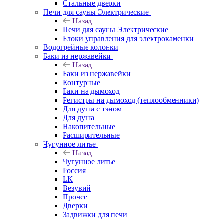
Стальные дверки
Печи для сауны Электрические
Назад
Печи для сауны Электрические
Блоки управления для электрокаменки
Водогрейные колонки
Баки из нержавейки
Назад
Баки из нержавейки
Контурные
Баки на дымоход
Регистры на дымоход (теплообменники)
Для душа с тэном
Для душа
Накопительные
Расширительные
Чугунное литье
Назад
Чугунное литье
Россия
LК
Везувий
Прочее
Дверки
Задвижки для печи