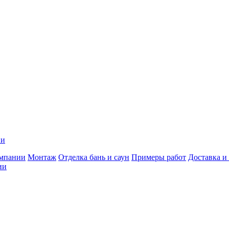
ии
мпании
Монтаж
Отделка бань и саун
Примеры работ
Доставка и
ии