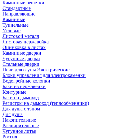
Каминные решетки
Стандартные
Направляющие
Каминные
Туннельные
Угловые
Листовой металл
Листовая нержавейка
Оцинковка в листах
Каминные дверки
Чугунные дверки
Стальные дверки
Печи для сауны Электрические
Блоки управления для электрокаменки
Водогрейные колонки
Баки из нержавейки
Контурные
Баки на дымоход
Регистры на дымоход (теплообменники)
Для душа с тэном
Для душа
Накопительные
Расширительные
Чугунное литье
Россия