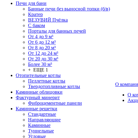
Печи для бани
Банные печи без выносной топки (б/в)
Кратер
ВЕЗУВИЙ Пчёлка
С баком
Порталы для банных печей
От 4 до 9 м³
От 6 до 12 м³
От 8 до 20 м³
От 12 до 24 м³
От 20 до 30 м³
Более 30 м³
+ ЕЩЕ 1
Отопительные котлы
Пеллетные котлы
О компан
Твердотопливные котлы
Каминные облицовки
О ко
Фактурный минерит
Акц
Фиброцементные панели
Каминные решетки
Стандартные
Направляющие
Каминные
Туннельные
Угловые