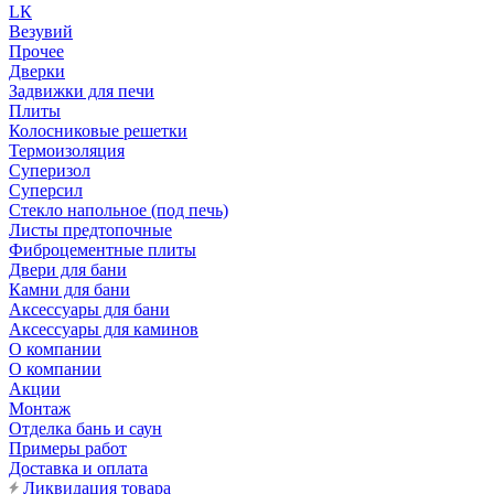
LК
Везувий
Прочее
Дверки
Задвижки для печи
Плиты
Колосниковые решетки
Термоизоляция
Суперизол
Суперсил
Стекло напольное (под печь)
Листы предтопочные
Фиброцементные плиты
Двери для бани
Камни для бани
Аксессуары для бани
Аксессуары для каминов
О компании
О компании
Акции
Монтаж
Отделка бань и саун
Примеры работ
Доставка и оплата
Ликвидация товара