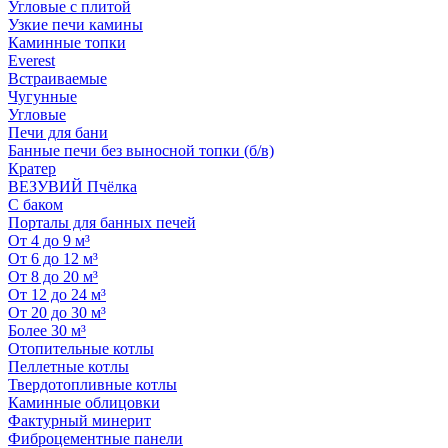
Угловые с плитой
Узкие печи камины
Каминные топки
Everest
Встраиваемые
Чугунные
Угловые
Печи для бани
Банные печи без выносной топки (б/в)
Кратер
ВЕЗУВИЙ Пчёлка
С баком
Порталы для банных печей
От 4 до 9 м³
От 6 до 12 м³
От 8 до 20 м³
От 12 до 24 м³
От 20 до 30 м³
Более 30 м³
Отопительные котлы
Пеллетные котлы
Твердотопливные котлы
Каминные облицовки
Фактурный минерит
Фиброцементные панели