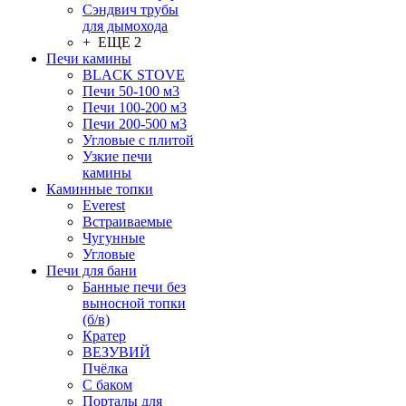
Сэндвич трубы
для дымохода
+ ЕЩЕ 2
Печи камины
BLACK STOVE
Печи 50-100 м3
Печи 100-200 м3
Печи 200-500 м3
Угловые с плитой
Узкие печи
камины
Каминные топки
Everest
Встраиваемые
Чугунные
Угловые
Печи для бани
Банные печи без
выносной топки
(б/в)
Кратер
ВЕЗУВИЙ
Пчёлка
С баком
Порталы для