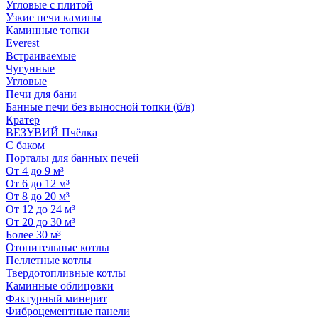
Угловые с плитой
Узкие печи камины
Каминные топки
Everest
Встраиваемые
Чугунные
Угловые
Печи для бани
Банные печи без выносной топки (б/в)
Кратер
ВЕЗУВИЙ Пчёлка
С баком
Порталы для банных печей
От 4 до 9 м³
От 6 до 12 м³
От 8 до 20 м³
От 12 до 24 м³
От 20 до 30 м³
Более 30 м³
Отопительные котлы
Пеллетные котлы
Твердотопливные котлы
Каминные облицовки
Фактурный минерит
Фиброцементные панели