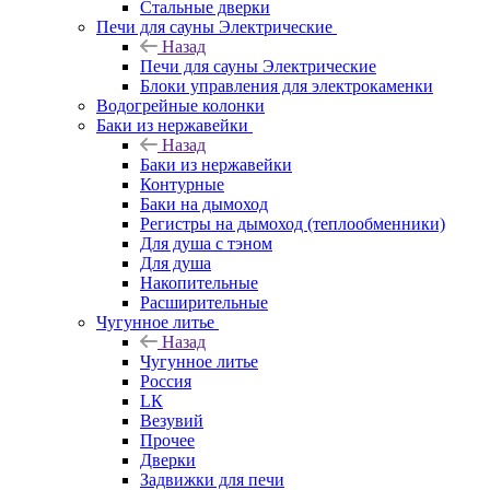
Стальные дверки
Печи для сауны Электрические
Назад
Печи для сауны Электрические
Блоки управления для электрокаменки
Водогрейные колонки
Баки из нержавейки
Назад
Баки из нержавейки
Контурные
Баки на дымоход
Регистры на дымоход (теплообменники)
Для душа с тэном
Для душа
Накопительные
Расширительные
Чугунное литье
Назад
Чугунное литье
Россия
LК
Везувий
Прочее
Дверки
Задвижки для печи