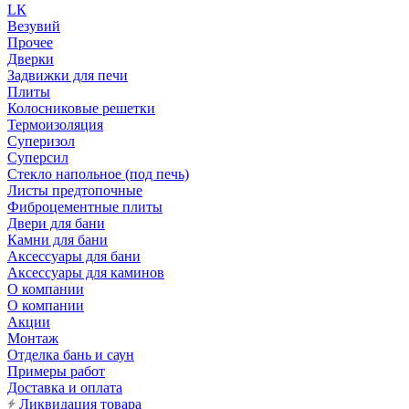
LК
Везувий
Прочее
Дверки
Задвижки для печи
Плиты
Колосниковые решетки
Термоизоляция
Суперизол
Суперсил
Стекло напольное (под печь)
Листы предтопочные
Фиброцементные плиты
Двери для бани
Камни для бани
Аксессуары для бани
Аксессуары для каминов
О компании
О компании
Акции
Монтаж
Отделка бань и саун
Примеры работ
Доставка и оплата
Ликвидация товара