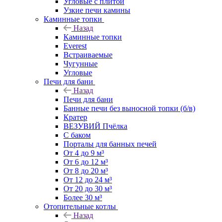
Угловые с плитой
Узкие печи камины
Каминные топки
Назад
Каминные топки
Everest
Встраиваемые
Чугунные
Угловые
Печи для бани
Назад
Печи для бани
Банные печи без выносной топки (б/в)
Кратер
ВЕЗУВИЙ Пчёлка
С баком
Порталы для банных печей
От 4 до 9 м³
От 6 до 12 м³
От 8 до 20 м³
От 12 до 24 м³
От 20 до 30 м³
Более 30 м³
Отопительные котлы
Назад