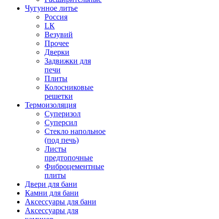
Чугунное литье
Россия
LК
Везувий
Прочее
Дверки
Задвижки для
печи
Плиты
Колосниковые
решетки
Термоизоляция
Суперизол
Суперсил
Стекло напольное
(под печь)
Листы
предтопочные
Фиброцементные
плиты
Двери для бани
Камни для бани
Аксессуары для бани
Аксессуары для