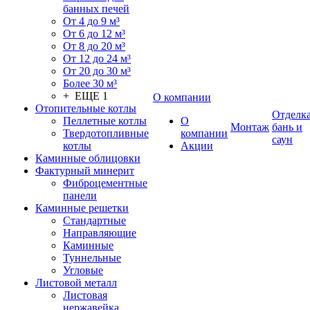
банных печей
От 4 до 9 м³
От 6 до 12 м³
От 8 до 20 м³
От 12 до 24 м³
От 20 до 30 м³
Более 30 м³
+ ЕЩЕ 1
О компании
Отопительные котлы
Отделк
Пеллетные котлы
О
Монтаж
бань и
Твердотопливные
компании
саун
котлы
Акции
Каминные облицовки
Фактурный минерит
Фиброцементные
панели
Каминные решетки
Стандартные
Направляющие
Каминные
Туннельные
Угловые
Листовой металл
Листовая
нержавейка