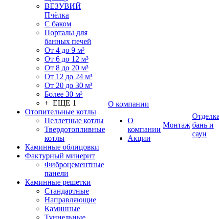
ВЕЗУВИЙ
Пчёлка
С баком
Порталы для
банных печей
От 4 до 9 м³
От 6 до 12 м³
От 8 до 20 м³
От 12 до 24 м³
От 20 до 30 м³
Более 30 м³
+ ЕЩЕ 1
О компании
Отопительные котлы
Отделк
Пеллетные котлы
О
Монтаж
бань и
Твердотопливные
компании
саун
котлы
Акции
Каминные облицовки
Фактурный минерит
Фиброцементные
панели
Каминные решетки
Стандартные
Направляющие
Каминные
Туннельные