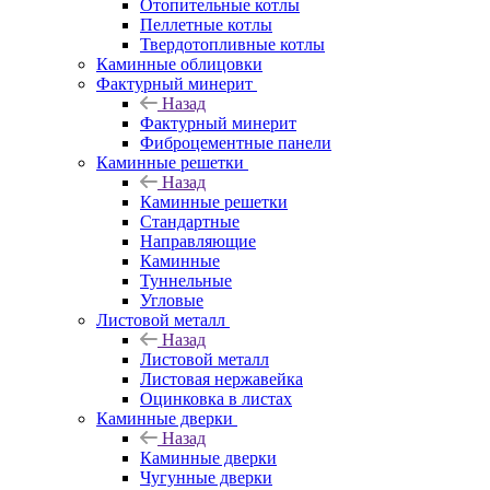
Отопительные котлы
Пеллетные котлы
Твердотопливные котлы
Каминные облицовки
Фактурный минерит
Назад
Фактурный минерит
Фиброцементные панели
Каминные решетки
Назад
Каминные решетки
Стандартные
Направляющие
Каминные
Туннельные
Угловые
Листовой металл
Назад
Листовой металл
Листовая нержавейка
Оцинковка в листах
Каминные дверки
Назад
Каминные дверки
Чугунные дверки