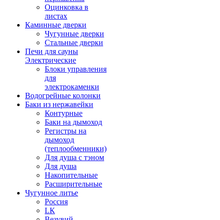
Оцинковка в
листах
Каминные дверки
Чугунные дверки
Стальные дверки
Печи для сауны
Электрические
Блоки управления
для
электрокаменки
Водогрейные колонки
Баки из нержавейки
Контурные
Баки на дымоход
Регистры на
дымоход
(теплообменники)
Для душа с тэном
Для душа
Накопительные
Расширительные
Чугунное литье
Россия
LК
Везувий