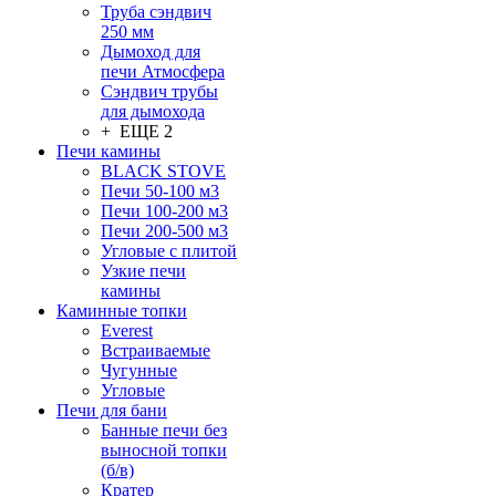
Труба сэндвич
250 мм
Дымоход для
печи Атмосфера
Сэндвич трубы
для дымохода
+ ЕЩЕ 2
Печи камины
BLACK STOVE
Печи 50-100 м3
Печи 100-200 м3
Печи 200-500 м3
Угловые с плитой
Узкие печи
камины
Каминные топки
Everest
Встраиваемые
Чугунные
Угловые
Печи для бани
Банные печи без
выносной топки
(б/в)
Кратер