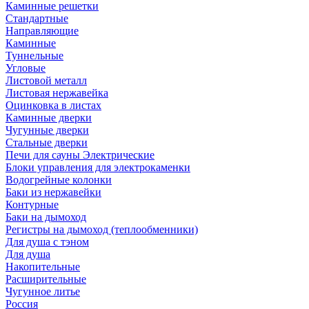
Каминные решетки
Стандартные
Направляющие
Каминные
Туннельные
Угловые
Листовой металл
Листовая нержавейка
Оцинковка в листах
Каминные дверки
Чугунные дверки
Стальные дверки
Печи для сауны Электрические
Блоки управления для электрокаменки
Водогрейные колонки
Баки из нержавейки
Контурные
Баки на дымоход
Регистры на дымоход (теплообменники)
Для душа с тэном
Для душа
Накопительные
Расширительные
Чугунное литье
Россия