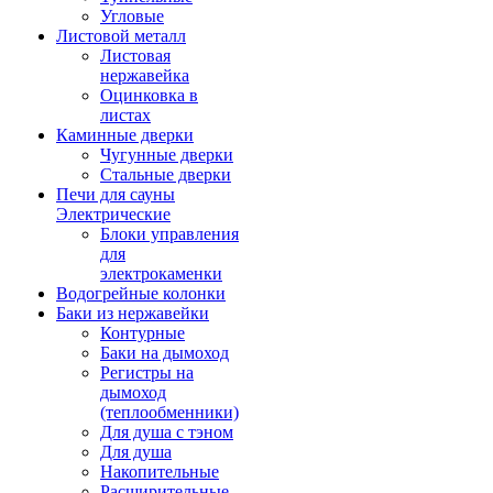
Угловые
Листовой металл
Листовая
нержавейка
Оцинковка в
листах
Каминные дверки
Чугунные дверки
Стальные дверки
Печи для сауны
Электрические
Блоки управления
для
электрокаменки
Водогрейные колонки
Баки из нержавейки
Контурные
Баки на дымоход
Регистры на
дымоход
(теплообменники)
Для душа с тэном
Для душа
Накопительные
Расширительные