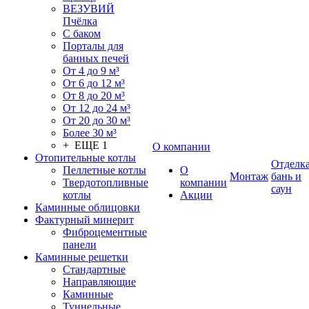
ВЕЗУВИЙ
Пчёлка
С баком
Порталы для
банных печей
От 4 до 9 м³
От 6 до 12 м³
От 8 до 20 м³
От 12 до 24 м³
От 20 до 30 м³
Более 30 м³
+ ЕЩЕ 1
О компании
Отопительные котлы
Отделк
Пеллетные котлы
О
Монтаж
бань и
Твердотопливные
компании
саун
котлы
Акции
Каминные облицовки
Фактурный минерит
Фиброцементные
панели
Каминные решетки
Стандартные
Направляющие
Каминные
Туннельные