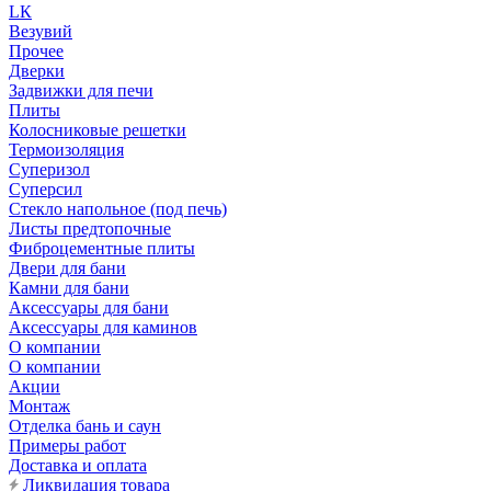
LК
Везувий
Прочее
Дверки
Задвижки для печи
Плиты
Колосниковые решетки
Термоизоляция
Суперизол
Суперсил
Стекло напольное (под печь)
Листы предтопочные
Фиброцементные плиты
Двери для бани
Камни для бани
Аксессуары для бани
Аксессуары для каминов
О компании
О компании
Акции
Монтаж
Отделка бань и саун
Примеры работ
Доставка и оплата
Ликвидация товара