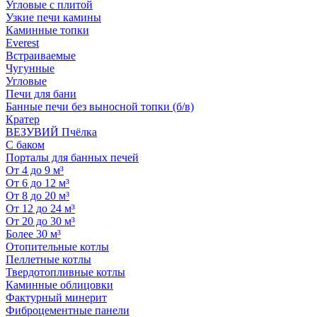
Угловые с плитой
Узкие печи камины
Каминные топки
Everest
Встраиваемые
Чугунные
Угловые
Печи для бани
Банные печи без выносной топки (б/в)
Кратер
ВЕЗУВИЙ Пчёлка
С баком
Порталы для банных печей
От 4 до 9 м³
От 6 до 12 м³
От 8 до 20 м³
От 12 до 24 м³
От 20 до 30 м³
Более 30 м³
Отопительные котлы
Пеллетные котлы
Твердотопливные котлы
Каминные облицовки
Фактурный минерит
Фиброцементные панели