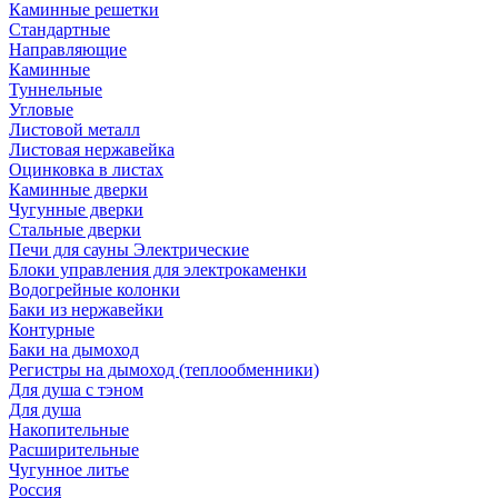
Каминные решетки
Стандартные
Направляющие
Каминные
Туннельные
Угловые
Листовой металл
Листовая нержавейка
Оцинковка в листах
Каминные дверки
Чугунные дверки
Стальные дверки
Печи для сауны Электрические
Блоки управления для электрокаменки
Водогрейные колонки
Баки из нержавейки
Контурные
Баки на дымоход
Регистры на дымоход (теплообменники)
Для душа с тэном
Для душа
Накопительные
Расширительные
Чугунное литье
Россия