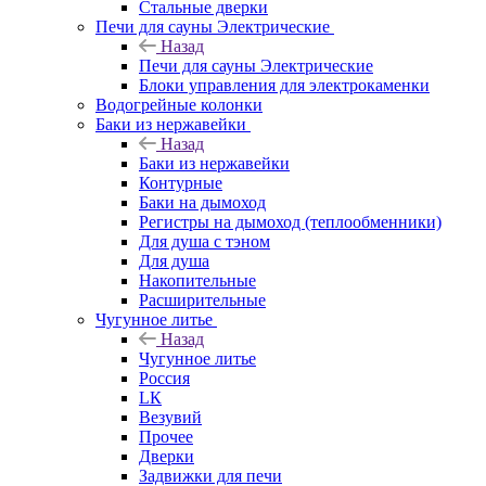
Стальные дверки
Печи для сауны Электрические
Назад
Печи для сауны Электрические
Блоки управления для электрокаменки
Водогрейные колонки
Баки из нержавейки
Назад
Баки из нержавейки
Контурные
Баки на дымоход
Регистры на дымоход (теплообменники)
Для душа с тэном
Для душа
Накопительные
Расширительные
Чугунное литье
Назад
Чугунное литье
Россия
LК
Везувий
Прочее
Дверки
Задвижки для печи