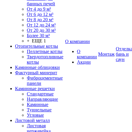
банных печей
От 4 до 9 м³
От 6 до 12 м³
От 8 до 20 м³
От 12 до 24 м³
От 20 до 30 м³
Более 30 м³
+ ЕЩЕ 1
О компании
Отопительные котлы
Отделк
Пеллетные котлы
О
Монтаж
бань и
Твердотопливные
компании
саун
котлы
Акции
Каминные облицовки
Фактурный минерит
Фиброцементные
панели
Каминные решетки
Стандартные
Направляющие
Каминные
Туннельные
Угловые
Листовой металл
Листовая
нержавейка