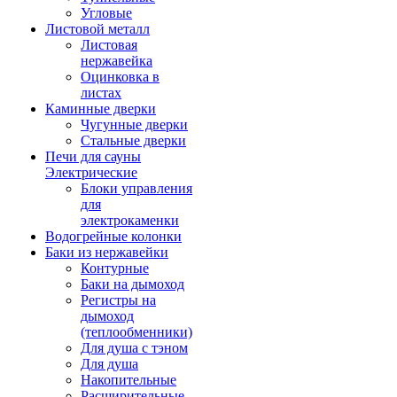
Угловые
Листовой металл
Листовая
нержавейка
Оцинковка в
листах
Каминные дверки
Чугунные дверки
Стальные дверки
Печи для сауны
Электрические
Блоки управления
для
электрокаменки
Водогрейные колонки
Баки из нержавейки
Контурные
Баки на дымоход
Регистры на
дымоход
(теплообменники)
Для душа с тэном
Для душа
Накопительные
Расширительные