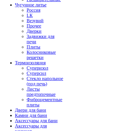
Чугунное литье
Россия
LК
Везувий
Прочее
Дверки
Задвижки для
печи
Плиты
Колосниковые
решетки
Термоизоляция
Суперизол
Суперсил
Стекло напольное
(под печь)
Листы
предтопочные
Фиброцементные
плиты
Двери для бани
Камни для бани
Аксессуары для бани
Аксессуары для