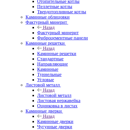
Отопительные котлы
Пеллетные котлы
Твердотопливные котлы
Каминные облицовки
Фактурный минерит
Назад
Фактурный минерит
Фиброцементные панели
Каминные решетки
Назад
Каминные решетки
Стандартные
Направляющие
Каминные
Туннельные
Угловые
Листовой металл
Назад
Листовой металл
Листовая нержавейка
Оцинковка в листах
Каминные дверки
Назад
Каминные дверки
Чугунные дверки