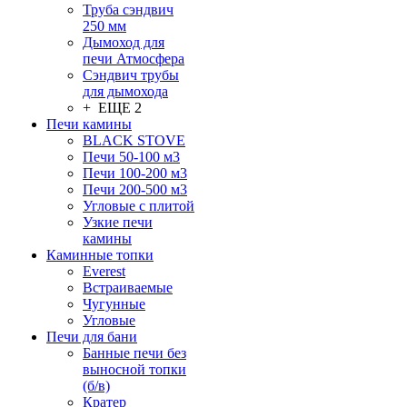
Труба сэндвич
250 мм
Дымоход для
печи Атмосфера
Сэндвич трубы
для дымохода
+ ЕЩЕ 2
Печи камины
BLACK STOVE
Печи 50-100 м3
Печи 100-200 м3
Печи 200-500 м3
Угловые с плитой
Узкие печи
камины
Каминные топки
Everest
Встраиваемые
Чугунные
Угловые
Печи для бани
Банные печи без
выносной топки
(б/в)
Кратер