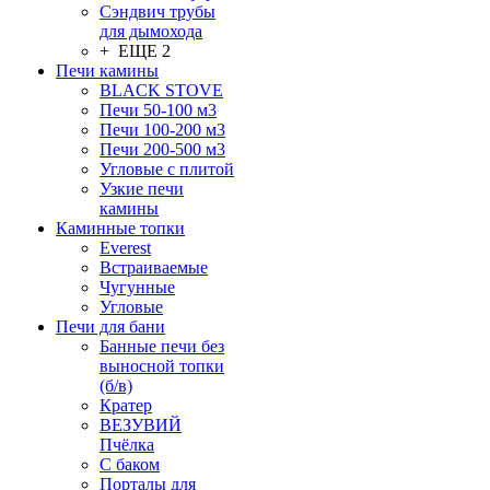
Сэндвич трубы
для дымохода
+ ЕЩЕ 2
Печи камины
BLACK STOVE
Печи 50-100 м3
Печи 100-200 м3
Печи 200-500 м3
Угловые с плитой
Узкие печи
камины
Каминные топки
Everest
Встраиваемые
Чугунные
Угловые
Печи для бани
Банные печи без
выносной топки
(б/в)
Кратер
ВЕЗУВИЙ
Пчёлка
С баком
Порталы для