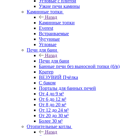
Угловые с плитой
Узкие печи камины
Каминные топки
Назад
Каминные топки
Everest
Встраиваемые
Чугунные
Угловые
Печи для бани
Назад
Печи для бани
Банные печи без выносной топки (б/в)
Кратер
ВЕЗУВИЙ Пчёлка
С баком
Порталы для банных печей
От 4 до 9 м³
От 6 до 12 м³
От 8 до 20 м³
От 12 до 24 м³
От 20 до 30 м³
Более 30 м³
Отопительные котлы
Назад