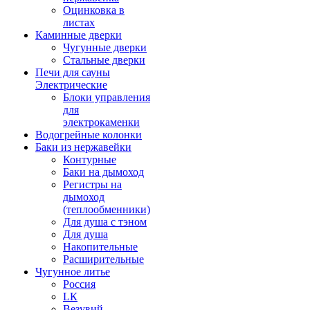
Оцинковка в
листах
Каминные дверки
Чугунные дверки
Стальные дверки
Печи для сауны
Электрические
Блоки управления
для
электрокаменки
Водогрейные колонки
Баки из нержавейки
Контурные
Баки на дымоход
Регистры на
дымоход
(теплообменники)
Для душа с тэном
Для душа
Накопительные
Расширительные
Чугунное литье
Россия
LК
Везувий