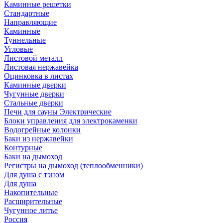
Каминные решетки
Стандартные
Направляющие
Каминные
Туннельные
Угловые
Листовой металл
Листовая нержавейка
Оцинковка в листах
Каминные дверки
Чугунные дверки
Стальные дверки
Печи для сауны Электрические
Блоки управления для электрокаменки
Водогрейные колонки
Баки из нержавейки
Контурные
Баки на дымоход
Регистры на дымоход (теплообменники)
Для душа с тэном
Для душа
Накопительные
Расширительные
Чугунное литье
Россия