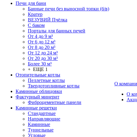
Печи для бани
Банные печи без выносной топки (б/в)
Кратер
ВЕЗУВИЙ Пчёлка
С баком
Порталы для банных печей
От 4 до 9 м³
От 6 до 12 м³
От 8 до 20 м³
От 12 до 24 м³
От 20 до 30 м³
Более 30 м³
+ ЕЩЕ 1
Отопительные котлы
Пеллетные котлы
О компан
Твердотопливные котлы
Каминные облицовки
О ко
Фактурный минерит
Акц
Фиброцементные панели
Каминные решетки
Стандартные
Направляющие
Каминные
Туннельные
Угловые