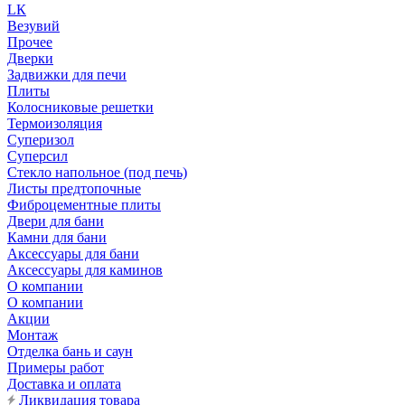
LК
Везувий
Прочее
Дверки
Задвижки для печи
Плиты
Колосниковые решетки
Термоизоляция
Суперизол
Суперсил
Стекло напольное (под печь)
Листы предтопочные
Фиброцементные плиты
Двери для бани
Камни для бани
Аксессуары для бани
Аксессуары для каминов
О компании
О компании
Акции
Монтаж
Отделка бань и саун
Примеры работ
Доставка и оплата
Ликвидация товара