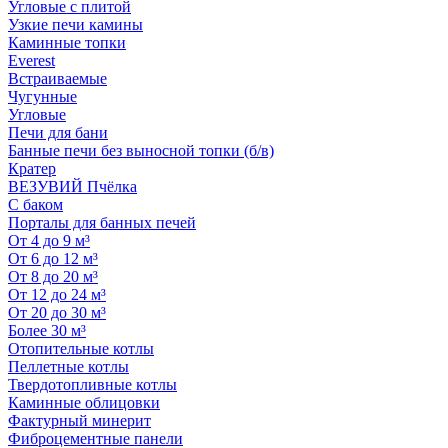
Угловые с плитой
Узкие печи камины
Каминные топки
Everest
Встраиваемые
Чугунные
Угловые
Печи для бани
Банные печи без выносной топки (б/в)
Кратер
ВЕЗУВИЙ Пчёлка
С баком
Порталы для банных печей
От 4 до 9 м³
От 6 до 12 м³
От 8 до 20 м³
От 12 до 24 м³
От 20 до 30 м³
Более 30 м³
Отопительные котлы
Пеллетные котлы
Твердотопливные котлы
Каминные облицовки
Фактурный минерит
Фиброцементные панели