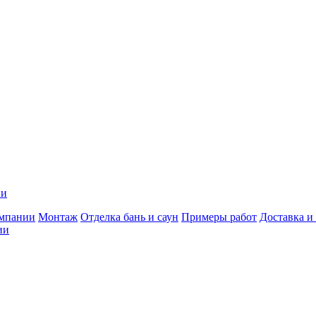
ии
мпании
Монтаж
Отделка бань и саун
Примеры работ
Доставка и
ии