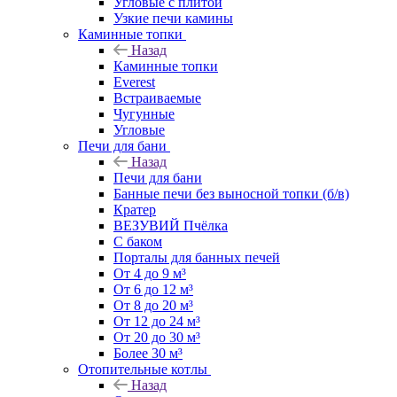
Угловые с плитой
Узкие печи камины
Каминные топки
Назад
Каминные топки
Everest
Встраиваемые
Чугунные
Угловые
Печи для бани
Назад
Печи для бани
Банные печи без выносной топки (б/в)
Кратер
ВЕЗУВИЙ Пчёлка
С баком
Порталы для банных печей
От 4 до 9 м³
От 6 до 12 м³
От 8 до 20 м³
От 12 до 24 м³
От 20 до 30 м³
Более 30 м³
Отопительные котлы
Назад