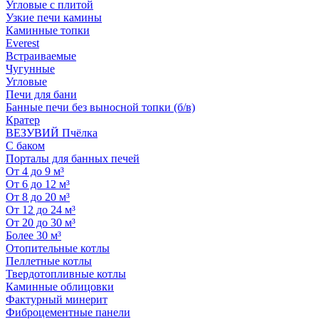
Угловые с плитой
Узкие печи камины
Каминные топки
Everest
Встраиваемые
Чугунные
Угловые
Печи для бани
Банные печи без выносной топки (б/в)
Кратер
ВЕЗУВИЙ Пчёлка
С баком
Порталы для банных печей
От 4 до 9 м³
От 6 до 12 м³
От 8 до 20 м³
От 12 до 24 м³
От 20 до 30 м³
Более 30 м³
Отопительные котлы
Пеллетные котлы
Твердотопливные котлы
Каминные облицовки
Фактурный минерит
Фиброцементные панели