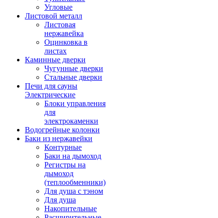
Угловые
Листовой металл
Листовая
нержавейка
Оцинковка в
листах
Каминные дверки
Чугунные дверки
Стальные дверки
Печи для сауны
Электрические
Блоки управления
для
электрокаменки
Водогрейные колонки
Баки из нержавейки
Контурные
Баки на дымоход
Регистры на
дымоход
(теплообменники)
Для душа с тэном
Для душа
Накопительные
Расширительные