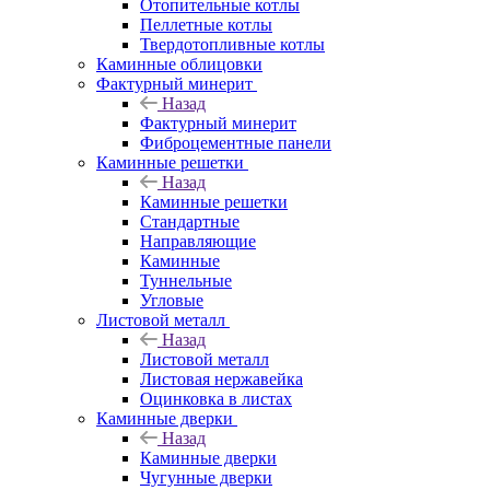
Отопительные котлы
Пеллетные котлы
Твердотопливные котлы
Каминные облицовки
Фактурный минерит
Назад
Фактурный минерит
Фиброцементные панели
Каминные решетки
Назад
Каминные решетки
Стандартные
Направляющие
Каминные
Туннельные
Угловые
Листовой металл
Назад
Листовой металл
Листовая нержавейка
Оцинковка в листах
Каминные дверки
Назад
Каминные дверки
Чугунные дверки