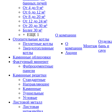
банных печей
От 4 до 9 м³
От 6 до 12 м³
От 8 до 20 м³
От 12 до 24 м³
От 20 до 30 м³
Более 30 м³
+ ЕЩЕ 1
О компании
Отопительные котлы
Отделк
Пеллетные котлы
О
Монтаж
бань и
Твердотопливные
компании
саун
котлы
Акции
Каминные облицовки
Фактурный минерит
Фиброцементные
панели
Каминные решетки
Стандартные
Направляющие
Каминные
Туннельные
Угловые
Листовой металл
Листовая
нержавейка