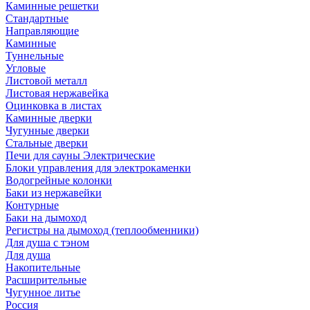
Каминные решетки
Стандартные
Направляющие
Каминные
Туннельные
Угловые
Листовой металл
Листовая нержавейка
Оцинковка в листах
Каминные дверки
Чугунные дверки
Стальные дверки
Печи для сауны Электрические
Блоки управления для электрокаменки
Водогрейные колонки
Баки из нержавейки
Контурные
Баки на дымоход
Регистры на дымоход (теплообменники)
Для душа с тэном
Для душа
Накопительные
Расширительные
Чугунное литье
Россия