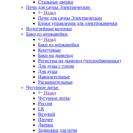
Стальные дверки
Печи для сауны Электрические
Назад
Печи для сауны Электрические
Блоки управления для электрокаменки
Водогрейные колонки
Баки из нержавейки
Назад
Баки из нержавейки
Контурные
Баки на дымоход
Регистры на дымоход (теплообменники)
Для душа с тэном
Для душа
Накопительные
Расширительные
Чугунное литье
Назад
Чугунное литье
Россия
LК
Везувий
Прочее
Дверки
Задвижки для печи