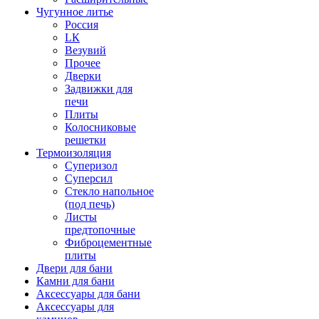
Чугунное литье
Россия
LК
Везувий
Прочее
Дверки
Задвижки для
печи
Плиты
Колосниковые
решетки
Термоизоляция
Суперизол
Суперсил
Стекло напольное
(под печь)
Листы
предтопочные
Фиброцементные
плиты
Двери для бани
Камни для бани
Аксессуары для бани
Аксессуары для