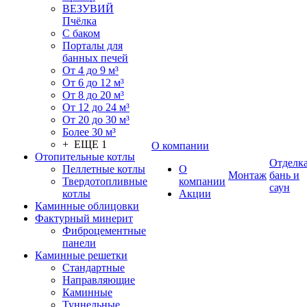
ВЕЗУВИЙ
Пчёлка
С баком
Порталы для
банных печей
От 4 до 9 м³
От 6 до 12 м³
От 8 до 20 м³
От 12 до 24 м³
От 20 до 30 м³
Более 30 м³
+ ЕЩЕ 1
О компании
Отопительные котлы
Отделк
Пеллетные котлы
О
Монтаж
бань и
Твердотопливные
компании
саун
котлы
Акции
Каминные облицовки
Фактурный минерит
Фиброцементные
панели
Каминные решетки
Стандартные
Направляющие
Каминные
Туннельные