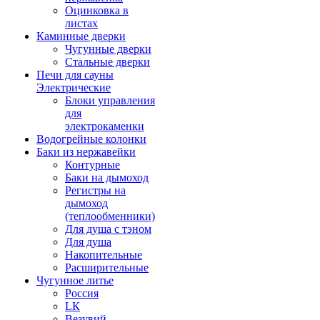
Оцинковка в
листах
Каминные дверки
Чугунные дверки
Стальные дверки
Печи для сауны
Электрические
Блоки управления
для
электрокаменки
Водогрейные колонки
Баки из нержавейки
Контурные
Баки на дымоход
Регистры на
дымоход
(теплообменники)
Для душа с тэном
Для душа
Накопительные
Расширительные
Чугунное литье
Россия
LК
Везувий