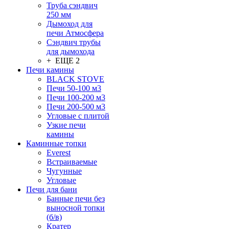
Труба сэндвич
250 мм
Дымоход для
печи Атмосфера
Сэндвич трубы
для дымохода
+ ЕЩЕ 2
Печи камины
BLACK STOVE
Печи 50-100 м3
Печи 100-200 м3
Печи 200-500 м3
Угловые с плитой
Узкие печи
камины
Каминные топки
Everest
Встраиваемые
Чугунные
Угловые
Печи для бани
Банные печи без
выносной топки
(б/в)
Кратер