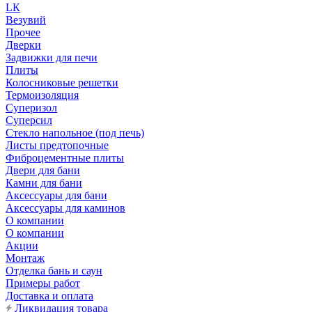
LК
Везувий
Прочее
Дверки
Задвижки для печи
Плиты
Колосниковые решетки
Термоизоляция
Суперизол
Суперсил
Стекло напольное (под печь)
Листы предтопочные
Фиброцементные плиты
Двери для бани
Камни для бани
Аксессуары для бани
Аксессуары для каминов
О компании
О компании
Акции
Монтаж
Отделка бань и саун
Примеры работ
Доставка и оплата
Ликвидация товара