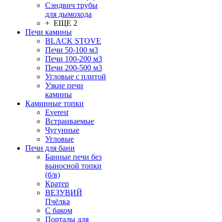
Сэндвич трубы
для дымохода
+ ЕЩЕ 2
Печи камины
BLACK STOVE
Печи 50-100 м3
Печи 100-200 м3
Печи 200-500 м3
Угловые с плитой
Узкие печи
камины
Каминные топки
Everest
Встраиваемые
Чугунные
Угловые
Печи для бани
Банные печи без
выносной топки
(б/в)
Кратер
ВЕЗУВИЙ
Пчёлка
С баком
Порталы для