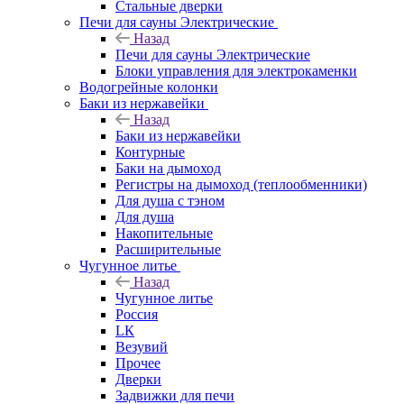
Стальные дверки
Печи для сауны Электрические
Назад
Печи для сауны Электрические
Блоки управления для электрокаменки
Водогрейные колонки
Баки из нержавейки
Назад
Баки из нержавейки
Контурные
Баки на дымоход
Регистры на дымоход (теплообменники)
Для душа с тэном
Для душа
Накопительные
Расширительные
Чугунное литье
Назад
Чугунное литье
Россия
LК
Везувий
Прочее
Дверки
Задвижки для печи