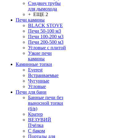
Сэндвич трубы
для дымохода
+ ЕЩЕ 2
Печи камины
BLACK STOVE
Печи 50-100 м3
Печи 100-200 м3
Печи 200-500 м3
Угловые с плитой
Узкие печи
камины
Каминные топки
Everest
Встраиваемые
Чугунные
Угловые
Печи для бани
Банные печи без
выносной топки
(б/в)
Кратер
ВЕЗУВИЙ
Пчёлка
С баком
Порталы для