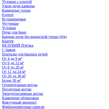
Угловые с плитой
Узкие печи камины
Каминные топки
Everest
Встраиваемые
Чугунные
Угловые
Печи для бани
Банные печи без выносной топки (б/в)
Кратер
ВЕЗУВИЙ Пчёлка
С баком
Порталы для банных печей
От 4 до 9 м³
От 6 до 12 м³
От 8 до 20 м³
От 12 до 24 м³
От 20 до 30 м³
Более 30 м³
Отопительные котлы
Пеллетные котлы
Твердотопливные котлы
Каминные облицовки
Фактурный минерит
Фиброцементные панели