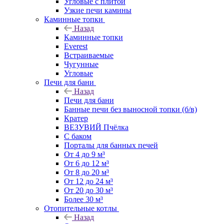
Угловые с плитой
Узкие печи камины
Каминные топки
Назад
Каминные топки
Everest
Встраиваемые
Чугунные
Угловые
Печи для бани
Назад
Печи для бани
Банные печи без выносной топки (б/в)
Кратер
ВЕЗУВИЙ Пчёлка
С баком
Порталы для банных печей
От 4 до 9 м³
От 6 до 12 м³
От 8 до 20 м³
От 12 до 24 м³
От 20 до 30 м³
Более 30 м³
Отопительные котлы
Назад