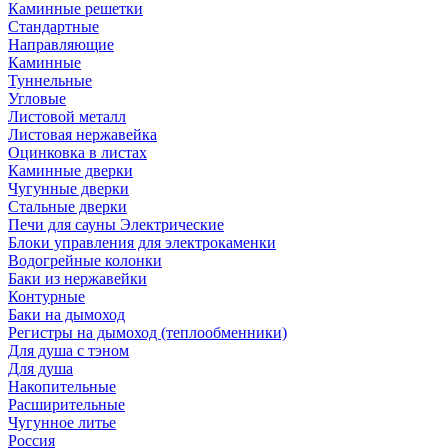
Каминные решетки
Стандартные
Направляющие
Каминные
Туннельные
Угловые
Листовой металл
Листовая нержавейка
Оцинковка в листах
Каминные дверки
Чугунные дверки
Стальные дверки
Печи для сауны Электрические
Блоки управления для электрокаменки
Водогрейные колонки
Баки из нержавейки
Контурные
Баки на дымоход
Регистры на дымоход (теплообменники)
Для душа с тэном
Для душа
Накопительные
Расширительные
Чугунное литье
Россия