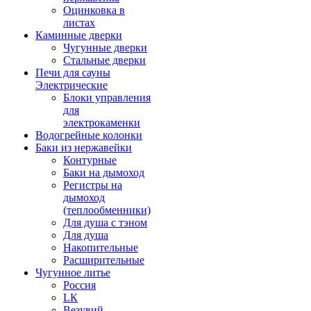
Оцинковка в
листах
Каминные дверки
Чугунные дверки
Стальные дверки
Печи для сауны
Электрические
Блоки управления
для
электрокаменки
Водогрейные колонки
Баки из нержавейки
Контурные
Баки на дымоход
Регистры на
дымоход
(теплообменники)
Для душа с тэном
Для душа
Накопительные
Расширительные
Чугунное литье
Россия
LК
Везувий