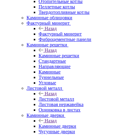
Отопительные котлы
Пеллетные котлы
Твердотопливные котлы
Каминные облицовки
Фактурный минерит
Назад
Фактурный минерит
Фиброцементные панели
Каминные решетки
Назад
Каминные решетки
Стандартные
Направляющие
Каминные
Туннельные
Угловые
Листовой металл
Назад
Листовой металл
Листовая нержавейка
Оцинковка в листах
Каминные дверки
Назад
Каминные дверки
Чугунные дверки