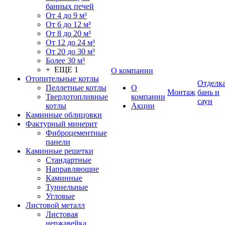
банных печей
От 4 до 9 м³
От 6 до 12 м³
От 8 до 20 м³
От 12 до 24 м³
От 20 до 30 м³
Более 30 м³
+ ЕЩЕ 1
О компании
Отопительные котлы
Отделк
Пеллетные котлы
О
Монтаж
бань и
Твердотопливные
компании
саун
котлы
Акции
Каминные облицовки
Фактурный минерит
Фиброцементные
панели
Каминные решетки
Стандартные
Направляющие
Каминные
Туннельные
Угловые
Листовой металл
Листовая
нержавейка