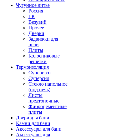
Чугунное литье
Россия
LК
Везувий
Прочее
Дверки
Задвижки для
печи
Плиты
Колосниковые
решетки
Термоизоляция
Суперизол
Суперсил
Стекло напольное
(под печь)
Листы
предтопочные
Фиброцементные
плиты
Двери для бани
Камни для бани
Аксессуары для бани
Аксессуары для