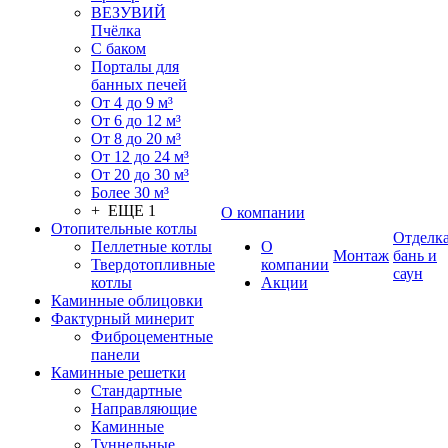
ВЕЗУВИЙ
Пчёлка
С баком
Порталы для
банных печей
От 4 до 9 м³
От 6 до 12 м³
От 8 до 20 м³
От 12 до 24 м³
От 20 до 30 м³
Более 30 м³
+ ЕЩЕ 1
О компании
Отопительные котлы
Отделк
Пеллетные котлы
О
Монтаж
бань и
Твердотопливные
компании
саун
котлы
Акции
Каминные облицовки
Фактурный минерит
Фиброцементные
панели
Каминные решетки
Стандартные
Направляющие
Каминные
Туннельные