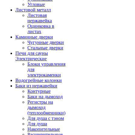
Угловые
Листовой металл
Листовая
нержавейка
Оцинковка в
листах
Каминные дверки
Чугунные дверки
Стальные дверки
Печи для сауны
Электрические
Блоки управления
для
электрокаменки
Водогрейные колонки
Баки из нержавейки
Контурные
Баки на дымоход
Регистры на
дымоход
(теплообменники)
Для душа с тэном
Для душа
Накопительные
Расширительные