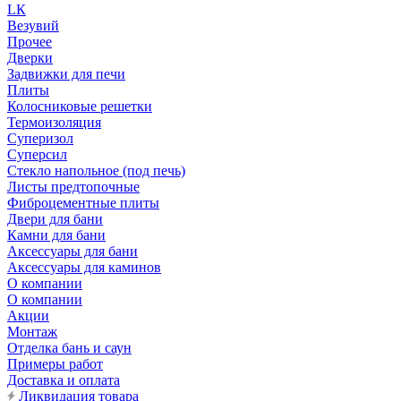
LК
Везувий
Прочее
Дверки
Задвижки для печи
Плиты
Колосниковые решетки
Термоизоляция
Суперизол
Суперсил
Стекло напольное (под печь)
Листы предтопочные
Фиброцементные плиты
Двери для бани
Камни для бани
Аксессуары для бани
Аксессуары для каминов
О компании
О компании
Акции
Монтаж
Отделка бань и саун
Примеры работ
Доставка и оплата
Ликвидация товара