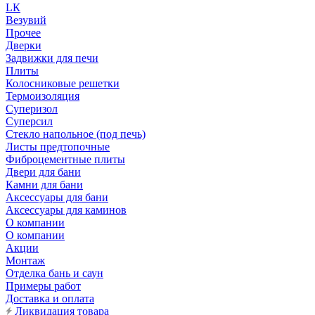
LК
Везувий
Прочее
Дверки
Задвижки для печи
Плиты
Колосниковые решетки
Термоизоляция
Суперизол
Суперсил
Стекло напольное (под печь)
Листы предтопочные
Фиброцементные плиты
Двери для бани
Камни для бани
Аксессуары для бани
Аксессуары для каминов
О компании
О компании
Акции
Монтаж
Отделка бань и саун
Примеры работ
Доставка и оплата
Ликвидация товара