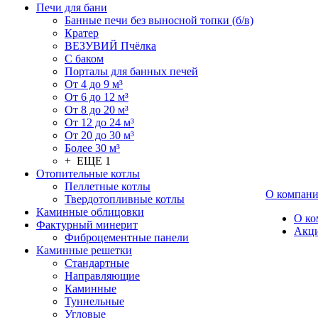
Печи для бани
Банные печи без выносной топки (б/в)
Кратер
ВЕЗУВИЙ Пчёлка
С баком
Порталы для банных печей
От 4 до 9 м³
От 6 до 12 м³
От 8 до 20 м³
От 12 до 24 м³
От 20 до 30 м³
Более 30 м³
+ ЕЩЕ 1
Отопительные котлы
Пеллетные котлы
О компан
Твердотопливные котлы
Каминные облицовки
О ко
Фактурный минерит
Акц
Фиброцементные панели
Каминные решетки
Стандартные
Направляющие
Каминные
Туннельные
Угловые