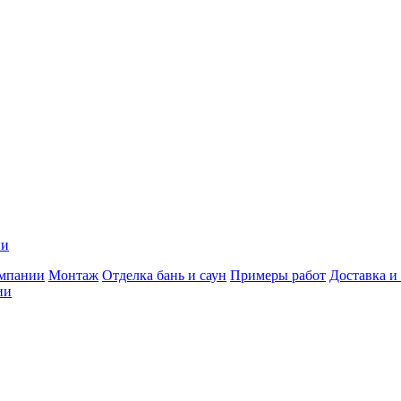
ии
мпании
Монтаж
Отделка бань и саун
Примеры работ
Доставка и
ии