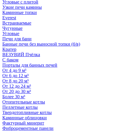
Угловые с плитой
Узкие печи камины
Каминные топки
Everest
Встраиваемые
Чугунные
Угловые
Печи для бани
Банные печи без выносной топки (б/в)
Кратер
ВЕЗУВИЙ Пчёлка
С баком
Порталы для банных печей
От 4 до 9 м³
От 6 до 12 м³
От 8 до 20 м³
От 12 до 24 м³
От 20 до 30 м³
Более 30 м³
Отопительные котлы
Пеллетные котлы
Твердотопливные котлы
Каминные облицовки
Фактурный минерит
Фиброцементные панели