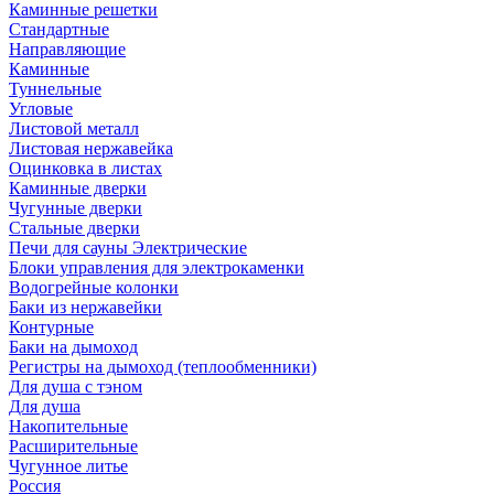
Каминные решетки
Стандартные
Направляющие
Каминные
Туннельные
Угловые
Листовой металл
Листовая нержавейка
Оцинковка в листах
Каминные дверки
Чугунные дверки
Стальные дверки
Печи для сауны Электрические
Блоки управления для электрокаменки
Водогрейные колонки
Баки из нержавейки
Контурные
Баки на дымоход
Регистры на дымоход (теплообменники)
Для душа с тэном
Для душа
Накопительные
Расширительные
Чугунное литье
Россия