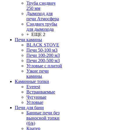
Труба сэндвич
250 мм
Дымоход для
печи Атмосфера
Сэндвич трубы
для дымохода
+ ЕЩЕ 2
Печи камины
BLACK STOVE
Печи 50-100 м3
Печи 100-200 м3
Печи 200-500 м3
Угловые с плитой
Узкие печи
камины
Каминные топки
Everest
Встраиваемые
Чугунные
Угловые
Печи для бани
Банные печи без
выносной топки
(б/в)
Кратер