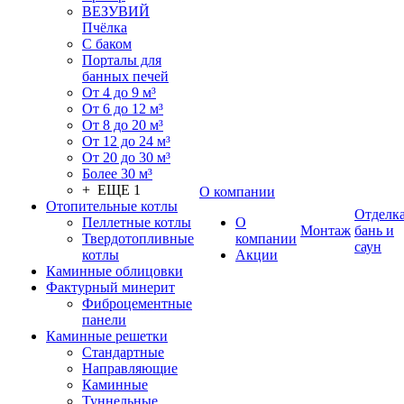
ВЕЗУВИЙ
Пчёлка
С баком
Порталы для
банных печей
От 4 до 9 м³
От 6 до 12 м³
От 8 до 20 м³
От 12 до 24 м³
От 20 до 30 м³
Более 30 м³
+ ЕЩЕ 1
О компании
Отопительные котлы
Отделк
Пеллетные котлы
О
Монтаж
бань и
Твердотопливные
компании
саун
котлы
Акции
Каминные облицовки
Фактурный минерит
Фиброцементные
панели
Каминные решетки
Стандартные
Направляющие
Каминные
Туннельные