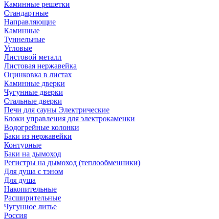
Каминные решетки
Стандартные
Направляющие
Каминные
Туннельные
Угловые
Листовой металл
Листовая нержавейка
Оцинковка в листах
Каминные дверки
Чугунные дверки
Стальные дверки
Печи для сауны Электрические
Блоки управления для электрокаменки
Водогрейные колонки
Баки из нержавейки
Контурные
Баки на дымоход
Регистры на дымоход (теплообменники)
Для душа с тэном
Для душа
Накопительные
Расширительные
Чугунное литье
Россия