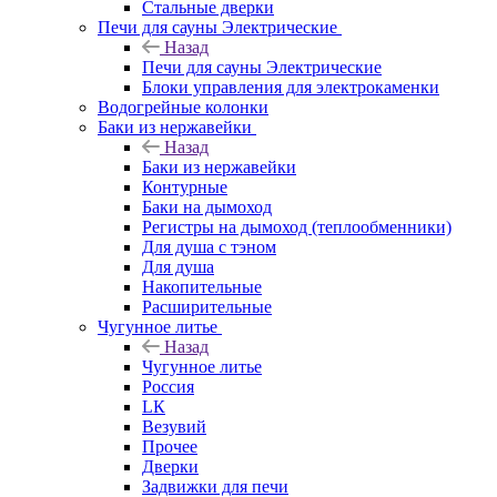
Стальные дверки
Печи для сауны Электрические
Назад
Печи для сауны Электрические
Блоки управления для электрокаменки
Водогрейные колонки
Баки из нержавейки
Назад
Баки из нержавейки
Контурные
Баки на дымоход
Регистры на дымоход (теплообменники)
Для душа с тэном
Для душа
Накопительные
Расширительные
Чугунное литье
Назад
Чугунное литье
Россия
LК
Везувий
Прочее
Дверки
Задвижки для печи