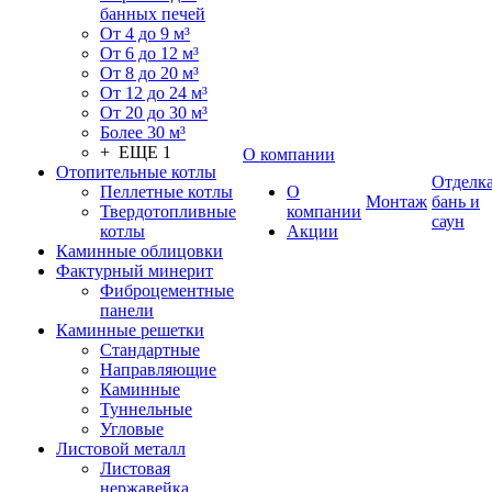
банных печей
От 4 до 9 м³
От 6 до 12 м³
От 8 до 20 м³
От 12 до 24 м³
От 20 до 30 м³
Более 30 м³
+ ЕЩЕ 1
О компании
Отопительные котлы
Отделк
Пеллетные котлы
О
Монтаж
бань и
Твердотопливные
компании
саун
котлы
Акции
Каминные облицовки
Фактурный минерит
Фиброцементные
панели
Каминные решетки
Стандартные
Направляющие
Каминные
Туннельные
Угловые
Листовой металл
Листовая
нержавейка