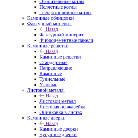
Отопительные котлы
Пеллетные котлы
Твердотопливные котлы
Каминные облицовки
Фактурный минерит
Назад
Фактурный минерит
Фиброцементные панели
Каминные решетки
Назад
Каминные решетки
Стандартные
Направляющие
Каминные
Туннельные
Угловые
Листовой металл
Назад
Листовой металл
Листовая нержавейка
Оцинковка в листах
Каминные дверки
Назад
Каминные дверки
Чугунные дверки