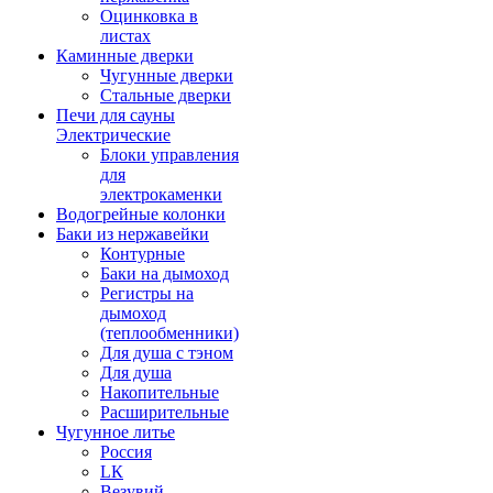
Оцинковка в
листах
Каминные дверки
Чугунные дверки
Стальные дверки
Печи для сауны
Электрические
Блоки управления
для
электрокаменки
Водогрейные колонки
Баки из нержавейки
Контурные
Баки на дымоход
Регистры на
дымоход
(теплообменники)
Для душа с тэном
Для душа
Накопительные
Расширительные
Чугунное литье
Россия
LК
Везувий