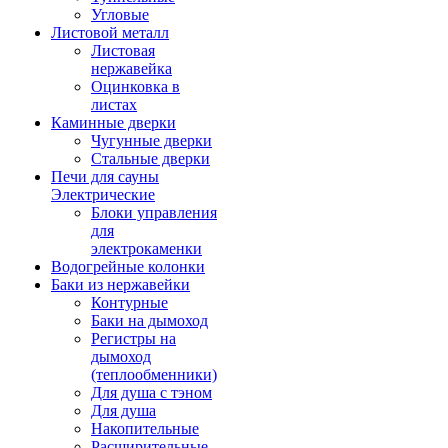
Угловые
Листовой металл
Листовая
нержавейка
Оцинковка в
листах
Каминные дверки
Чугунные дверки
Стальные дверки
Печи для сауны
Электрические
Блоки управления
для
электрокаменки
Водогрейные колонки
Баки из нержавейки
Контурные
Баки на дымоход
Регистры на
дымоход
(теплообменники)
Для душа с тэном
Для душа
Накопительные
Расширительные