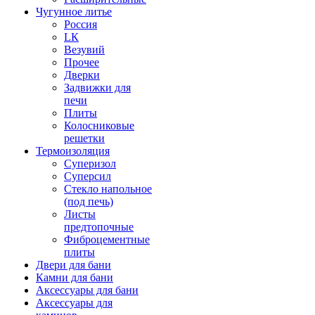
Чугунное литье
Россия
LК
Везувий
Прочее
Дверки
Задвижки для
печи
Плиты
Колосниковые
решетки
Термоизоляция
Суперизол
Суперсил
Стекло напольное
(под печь)
Листы
предтопочные
Фиброцементные
плиты
Двери для бани
Камни для бани
Аксессуары для бани
Аксессуары для