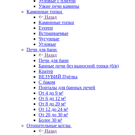
Угловые с плитой
Узкие печи камины
Каминные топки
Назад
Каминные топки
Everest
Встраиваемые
Чугунные
Угловые
Печи для бани
Назад
Печи для бани
Банные печи без выносной топки (б/в)
Кратер
ВЕЗУВИЙ Пчёлка
С баком
Порталы для банных печей
От 4 до 9 м³
От 6 до 12 м³
От 8 до 20 м³
От 12 до 24 м³
От 20 до 30 м³
Более 30 м³
Отопительные котлы
Назад