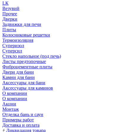
LК
Везувий
Прочее
Дверки
Задвижки для печи
Плиты
Колосниковые решетки
Термоизоляция
Суперизол
Суперсил
Стекло напольное (под печь)
Листы предтопочные
Фиброцементные плиты
Двери для бани
Камни для бани
Аксессуары для бани
Аксессуары для каминов
О компании
О компании
Акции
Монтаж
Отделка бань и саун
Примеры работ
Доставка и оплата
Ликвидация товара