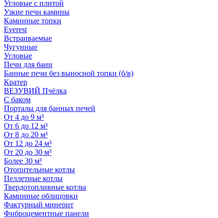
Угловые с плитой
Узкие печи камины
Каминные топки
Everest
Встраиваемые
Чугунные
Угловые
Печи для бани
Банные печи без выносной топки (б/в)
Кратер
ВЕЗУВИЙ Пчёлка
С баком
Порталы для банных печей
От 4 до 9 м³
От 6 до 12 м³
От 8 до 20 м³
От 12 до 24 м³
От 20 до 30 м³
Более 30 м³
Отопительные котлы
Пеллетные котлы
Твердотопливные котлы
Каминные облицовки
Фактурный минерит
Фиброцементные панели