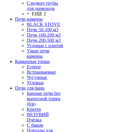
Сэндвич трубы
для дымохода
+ ЕЩЕ 2
Печи камины
BLACK STOVE
Печи 50-100 м3
Печи 100-200 м3
Печи 200-500 м3
Угловые с плитой
Узкие печи
камины
Каминные топки
Everest
Встраиваемые
Чугунные
Угловые
Печи для бани
Банные печи без
выносной топки
(б/в)
Кратер
ВЕЗУВИЙ
Пчёлка
С баком
Порталы для