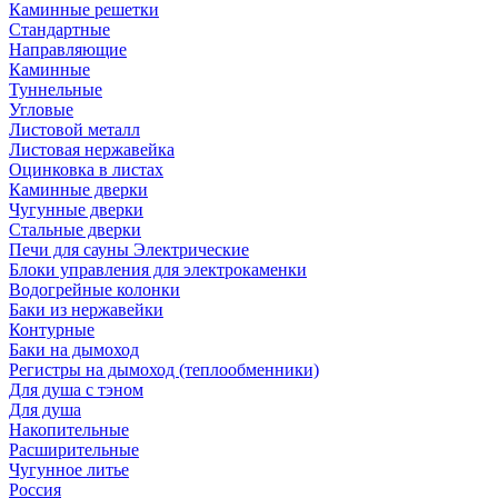
Каминные решетки
Стандартные
Направляющие
Каминные
Туннельные
Угловые
Листовой металл
Листовая нержавейка
Оцинковка в листах
Каминные дверки
Чугунные дверки
Стальные дверки
Печи для сауны Электрические
Блоки управления для электрокаменки
Водогрейные колонки
Баки из нержавейки
Контурные
Баки на дымоход
Регистры на дымоход (теплообменники)
Для душа с тэном
Для душа
Накопительные
Расширительные
Чугунное литье
Россия