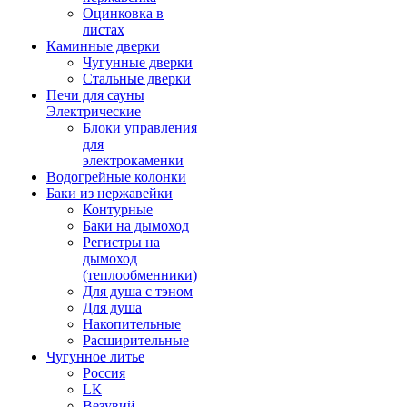
Оцинковка в
листах
Каминные дверки
Чугунные дверки
Стальные дверки
Печи для сауны
Электрические
Блоки управления
для
электрокаменки
Водогрейные колонки
Баки из нержавейки
Контурные
Баки на дымоход
Регистры на
дымоход
(теплообменники)
Для душа с тэном
Для душа
Накопительные
Расширительные
Чугунное литье
Россия
LК
Везувий