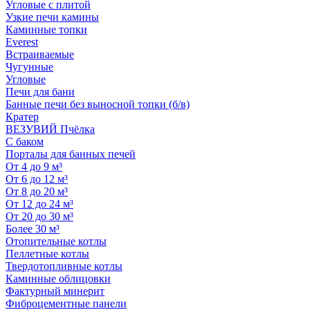
Угловые с плитой
Узкие печи камины
Каминные топки
Everest
Встраиваемые
Чугунные
Угловые
Печи для бани
Банные печи без выносной топки (б/в)
Кратер
ВЕЗУВИЙ Пчёлка
С баком
Порталы для банных печей
От 4 до 9 м³
От 6 до 12 м³
От 8 до 20 м³
От 12 до 24 м³
От 20 до 30 м³
Более 30 м³
Отопительные котлы
Пеллетные котлы
Твердотопливные котлы
Каминные облицовки
Фактурный минерит
Фиброцементные панели