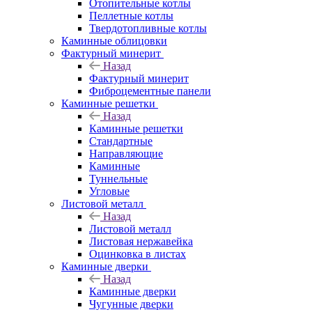
Отопительные котлы
Пеллетные котлы
Твердотопливные котлы
Каминные облицовки
Фактурный минерит
Назад
Фактурный минерит
Фиброцементные панели
Каминные решетки
Назад
Каминные решетки
Стандартные
Направляющие
Каминные
Туннельные
Угловые
Листовой металл
Назад
Листовой металл
Листовая нержавейка
Оцинковка в листах
Каминные дверки
Назад
Каминные дверки
Чугунные дверки