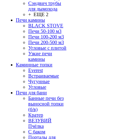
Сэндвич трубы
для дымохода
+ ЕЩЕ 2
Печи камины
BLACK STOVE
Печи 50-100 м3
Печи 100-200 м3
Печи 200-500 м3
Угловые с плитой
Узкие печи
камины
Каминные топки
Everest
Встраиваемые
Чугунные
Угловые
Печи для бани
Банные печи без
выносной топки
(б/в)
Кратер
ВЕЗУВИЙ
Пчёлка
С баком
Порталы для