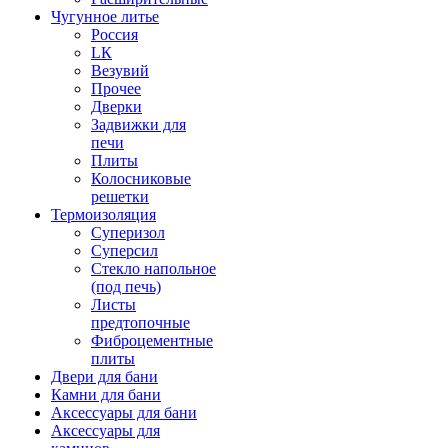
Чугунное литье
Россия
LК
Везувий
Прочее
Дверки
Задвижки для
печи
Плиты
Колосниковые
решетки
Термоизоляция
Суперизол
Суперсил
Стекло напольное
(под печь)
Листы
предтопочные
Фиброцементные
плиты
Двери для бани
Камни для бани
Аксессуары для бани
Аксессуары для