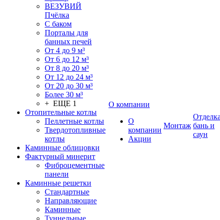
ВЕЗУВИЙ
Пчёлка
С баком
Порталы для
банных печей
От 4 до 9 м³
От 6 до 12 м³
От 8 до 20 м³
От 12 до 24 м³
От 20 до 30 м³
Более 30 м³
+ ЕЩЕ 1
О компании
Отопительные котлы
Отделк
Пеллетные котлы
О
Монтаж
бань и
Твердотопливные
компании
саун
котлы
Акции
Каминные облицовки
Фактурный минерит
Фиброцементные
панели
Каминные решетки
Стандартные
Направляющие
Каминные
Туннельные