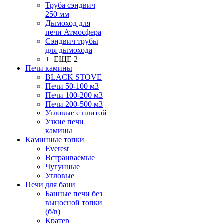
Труба сэндвич
250 мм
Дымоход для
печи Атмосфера
Сэндвич трубы
для дымохода
+ ЕЩЕ 2
Печи камины
BLACK STOVE
Печи 50-100 м3
Печи 100-200 м3
Печи 200-500 м3
Угловые с плитой
Узкие печи
камины
Каминные топки
Everest
Встраиваемые
Чугунные
Угловые
Печи для бани
Банные печи без
выносной топки
(б/в)
Кратер