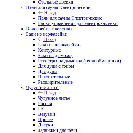
Стальные дверки
Печи для сауны Электрические
Назад
Печи для сауны Электрические
Блоки управления для электрокаменки
Водогрейные колонки
Баки из нержавейки
Назад
Баки из нержавейки
Контурные
Баки на дымоход
Регистры на дымоход (теплообменники)
Для душа с тэном
Для душа
Накопительные
Расширительные
Чугунное литье
Назад
Чугунное литье
Россия
LК
Везувий
Прочее
Дверки
Задвижки для печи