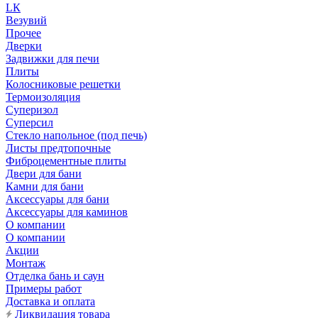
LК
Везувий
Прочее
Дверки
Задвижки для печи
Плиты
Колосниковые решетки
Термоизоляция
Суперизол
Суперсил
Стекло напольное (под печь)
Листы предтопочные
Фиброцементные плиты
Двери для бани
Камни для бани
Аксессуары для бани
Аксессуары для каминов
О компании
О компании
Акции
Монтаж
Отделка бань и саун
Примеры работ
Доставка и оплата
Ликвидация товара