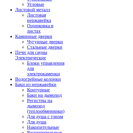
Угловые
Листовой металл
Листовая
нержавейка
Оцинковка в
листах
Каминные дверки
Чугунные дверки
Стальные дверки
Печи для сауны
Электрические
Блоки управления
для
электрокаменки
Водогрейные колонки
Баки из нержавейки
Контурные
Баки на дымоход
Регистры на
дымоход
(теплообменники)
Для душа с тэном
Для душа
Накопительные
Расширительные