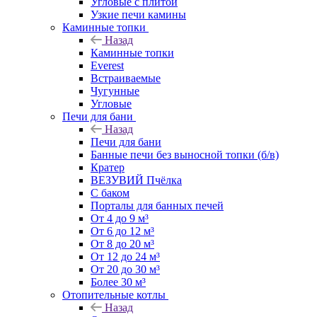
Угловые с плитой
Узкие печи камины
Каминные топки
Назад
Каминные топки
Everest
Встраиваемые
Чугунные
Угловые
Печи для бани
Назад
Печи для бани
Банные печи без выносной топки (б/в)
Кратер
ВЕЗУВИЙ Пчёлка
С баком
Порталы для банных печей
От 4 до 9 м³
От 6 до 12 м³
От 8 до 20 м³
От 12 до 24 м³
От 20 до 30 м³
Более 30 м³
Отопительные котлы
Назад