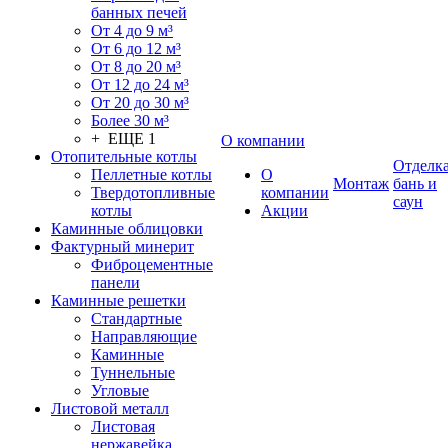
банных печей
От 4 до 9 м³
От 6 до 12 м³
От 8 до 20 м³
От 12 до 24 м³
От 20 до 30 м³
Более 30 м³
+ ЕЩЕ 1
О компании
Отопительные котлы
Отделк
Пеллетные котлы
О
Монтаж
бань и
Твердотопливные
компании
саун
котлы
Акции
Каминные облицовки
Фактурный минерит
Фиброцементные
панели
Каминные решетки
Стандартные
Направляющие
Каминные
Туннельные
Угловые
Листовой металл
Листовая
нержавейка