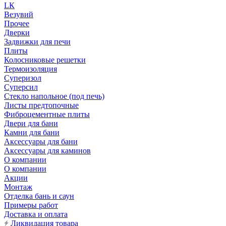
LК
Везувий
Прочее
Дверки
Задвижки для печи
Плиты
Колосниковые решетки
Термоизоляция
Суперизол
Суперсил
Стекло напольное (под печь)
Листы предтопочные
Фиброцементные плиты
Двери для бани
Камни для бани
Аксессуары для бани
Аксессуары для каминов
О компании
О компании
Акции
Монтаж
Отделка бань и саун
Примеры работ
Доставка и оплата
Ликвидация товара