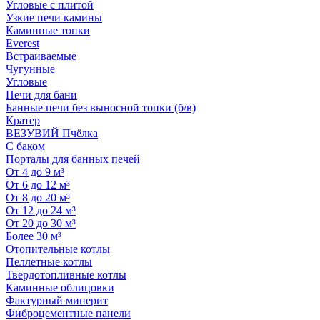
Угловые с плитой
Узкие печи камины
Каминные топки
Everest
Встраиваемые
Чугунные
Угловые
Печи для бани
Банные печи без выносной топки (б/в)
Кратер
ВЕЗУВИЙ Пчёлка
С баком
Порталы для банных печей
От 4 до 9 м³
От 6 до 12 м³
От 8 до 20 м³
От 12 до 24 м³
От 20 до 30 м³
Более 30 м³
Отопительные котлы
Пеллетные котлы
Твердотопливные котлы
Каминные облицовки
Фактурный минерит
Фиброцементные панели