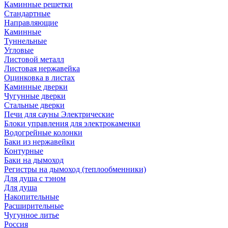
Каминные решетки
Стандартные
Направляющие
Каминные
Туннельные
Угловые
Листовой металл
Листовая нержавейка
Оцинковка в листах
Каминные дверки
Чугунные дверки
Стальные дверки
Печи для сауны Электрические
Блоки управления для электрокаменки
Водогрейные колонки
Баки из нержавейки
Контурные
Баки на дымоход
Регистры на дымоход (теплообменники)
Для душа с тэном
Для душа
Накопительные
Расширительные
Чугунное литье
Россия