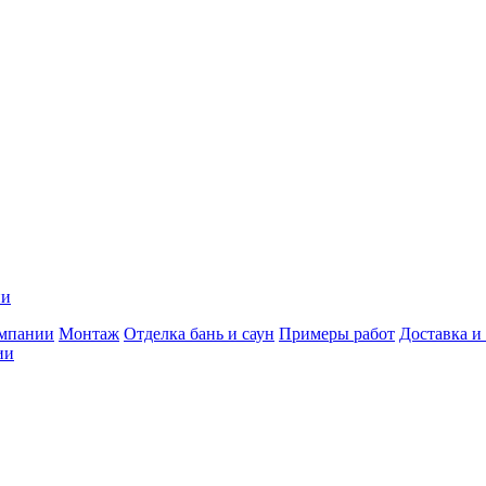
ии
мпании
Монтаж
Отделка бань и саун
Примеры работ
Доставка и
ии