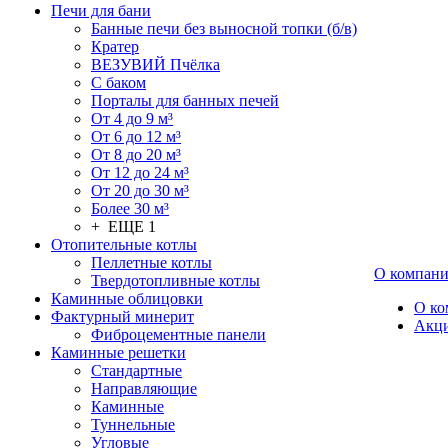
Печи для бани
Банные печи без выносной топки (б/в)
Кратер
ВЕЗУВИЙ Пчёлка
С баком
Порталы для банных печей
От 4 до 9 м³
От 6 до 12 м³
От 8 до 20 м³
От 12 до 24 м³
От 20 до 30 м³
Более 30 м³
+ ЕЩЕ 1
Отопительные котлы
Пеллетные котлы
О компан
Твердотопливные котлы
Каминные облицовки
О ко
Фактурный минерит
Акц
Фиброцементные панели
Каминные решетки
Стандартные
Направляющие
Каминные
Туннельные
Угловые