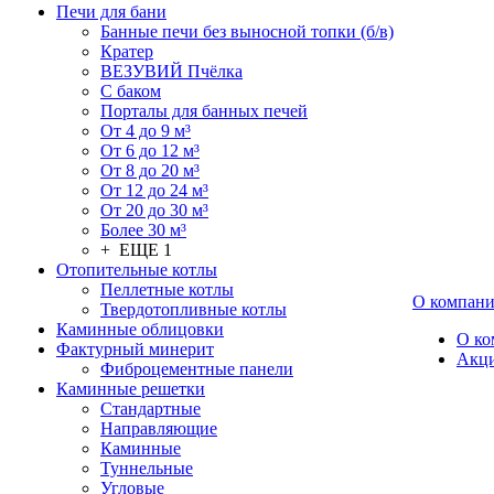
Печи для бани
Банные печи без выносной топки (б/в)
Кратер
ВЕЗУВИЙ Пчёлка
С баком
Порталы для банных печей
От 4 до 9 м³
От 6 до 12 м³
От 8 до 20 м³
От 12 до 24 м³
От 20 до 30 м³
Более 30 м³
+ ЕЩЕ 1
Отопительные котлы
Пеллетные котлы
О компан
Твердотопливные котлы
Каминные облицовки
О ко
Фактурный минерит
Акц
Фиброцементные панели
Каминные решетки
Стандартные
Направляющие
Каминные
Туннельные
Угловые