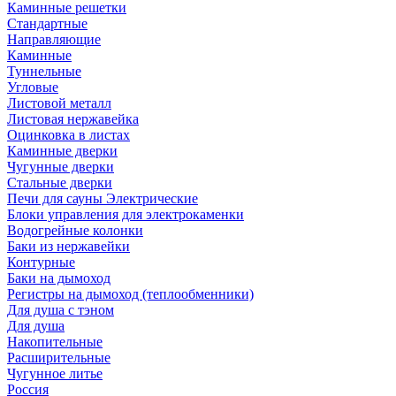
Каминные решетки
Стандартные
Направляющие
Каминные
Туннельные
Угловые
Листовой металл
Листовая нержавейка
Оцинковка в листах
Каминные дверки
Чугунные дверки
Стальные дверки
Печи для сауны Электрические
Блоки управления для электрокаменки
Водогрейные колонки
Баки из нержавейки
Контурные
Баки на дымоход
Регистры на дымоход (теплообменники)
Для душа с тэном
Для душа
Накопительные
Расширительные
Чугунное литье
Россия