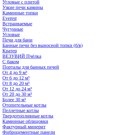
Угловые с плитой
Узкие печи камины
Каминные топки
Everest
Встраиваемые
Чугунные
Угловые
Печи для бани
Банные печи без выносной топки (б/в)
Кратер
ВЕЗУВИЙ Пчёлка
С баком
Порталы для банных печей
От 4 до 9 м³
От 6 до 12 м³
От 8 до 20 м³
От 12 до 24 м³
От 20 до 30 м³
Более 30 м³
Отопительные котлы
Пеллетные котлы
Твердотопливные котлы
Каминные облицовки
Фактурный минерит
Фиброцементные панели