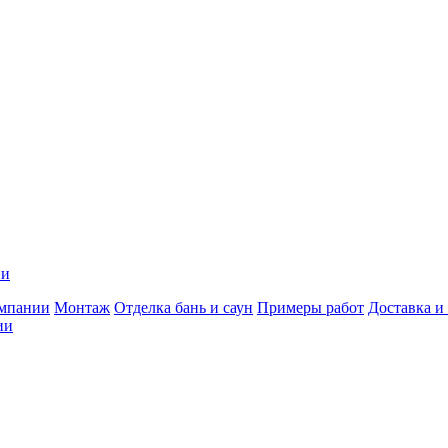
ии
мпании
Монтаж
Отделка бань и саун
Примеры работ
Доставка и
ии