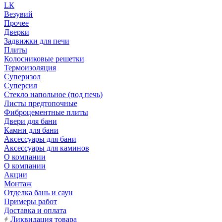
LК
Везувий
Прочее
Дверки
Задвижки для печи
Плиты
Колосниковые решетки
Термоизоляция
Суперизол
Суперсил
Стекло напольное (под печь)
Листы предтопочные
Фиброцементные плиты
Двери для бани
Камни для бани
Аксессуары для бани
Аксессуары для каминов
О компании
О компании
Акции
Монтаж
Отделка бань и саун
Примеры работ
Доставка и оплата
Ликвидация товара