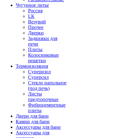
Чугунное литье
Россия
LК
Везувий
Прочее
Дверки
Задвижки для
печи
Плиты
Колосниковые
решетки
Термоизоляция
Суперизол
Суперсил
Стекло напольное
(под печь)
Листы
предтопочные
Фиброцементные
плиты
Двери для бани
Камни для бани
Аксессуары для бани
Аксессуары для