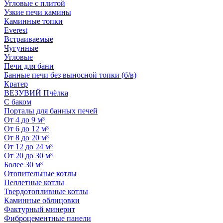
Угловые с плитой
Узкие печи камины
Каминные топки
Everest
Встраиваемые
Чугунные
Угловые
Печи для бани
Банные печи без выносной топки (б/в)
Кратер
ВЕЗУВИЙ Пчёлка
С баком
Порталы для банных печей
От 4 до 9 м³
От 6 до 12 м³
От 8 до 20 м³
От 12 до 24 м³
От 20 до 30 м³
Более 30 м³
Отопительные котлы
Пеллетные котлы
Твердотопливные котлы
Каминные облицовки
Фактурный минерит
Фиброцементные панели