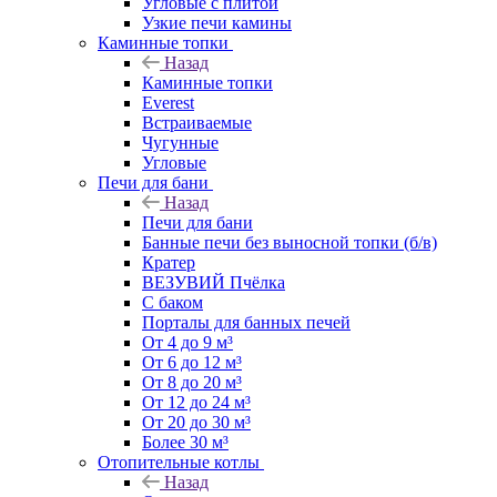
Угловые с плитой
Узкие печи камины
Каминные топки
Назад
Каминные топки
Everest
Встраиваемые
Чугунные
Угловые
Печи для бани
Назад
Печи для бани
Банные печи без выносной топки (б/в)
Кратер
ВЕЗУВИЙ Пчёлка
С баком
Порталы для банных печей
От 4 до 9 м³
От 6 до 12 м³
От 8 до 20 м³
От 12 до 24 м³
От 20 до 30 м³
Более 30 м³
Отопительные котлы
Назад