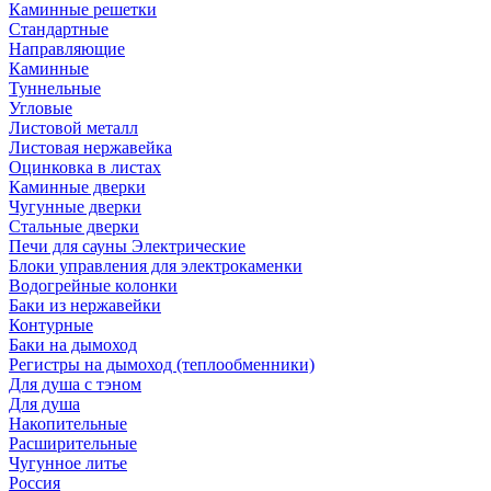
Каминные решетки
Стандартные
Направляющие
Каминные
Туннельные
Угловые
Листовой металл
Листовая нержавейка
Оцинковка в листах
Каминные дверки
Чугунные дверки
Стальные дверки
Печи для сауны Электрические
Блоки управления для электрокаменки
Водогрейные колонки
Баки из нержавейки
Контурные
Баки на дымоход
Регистры на дымоход (теплообменники)
Для душа с тэном
Для душа
Накопительные
Расширительные
Чугунное литье
Россия