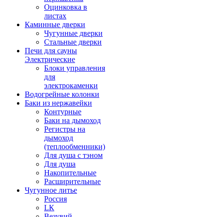
Оцинковка в
листах
Каминные дверки
Чугунные дверки
Стальные дверки
Печи для сауны
Электрические
Блоки управления
для
электрокаменки
Водогрейные колонки
Баки из нержавейки
Контурные
Баки на дымоход
Регистры на
дымоход
(теплообменники)
Для душа с тэном
Для душа
Накопительные
Расширительные
Чугунное литье
Россия
LК
Везувий