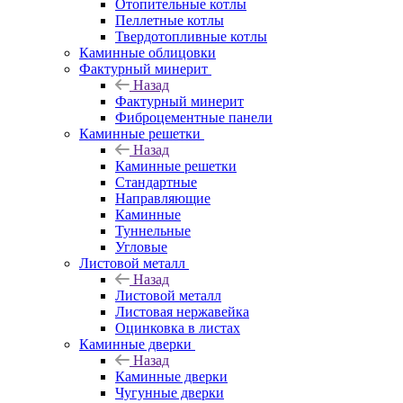
Отопительные котлы
Пеллетные котлы
Твердотопливные котлы
Каминные облицовки
Фактурный минерит
Назад
Фактурный минерит
Фиброцементные панели
Каминные решетки
Назад
Каминные решетки
Стандартные
Направляющие
Каминные
Туннельные
Угловые
Листовой металл
Назад
Листовой металл
Листовая нержавейка
Оцинковка в листах
Каминные дверки
Назад
Каминные дверки
Чугунные дверки