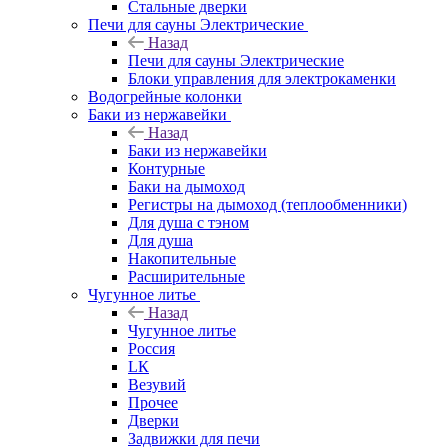
Стальные дверки
Печи для сауны Электрические
Назад
Печи для сауны Электрические
Блоки управления для электрокаменки
Водогрейные колонки
Баки из нержавейки
Назад
Баки из нержавейки
Контурные
Баки на дымоход
Регистры на дымоход (теплообменники)
Для душа с тэном
Для душа
Накопительные
Расширительные
Чугунное литье
Назад
Чугунное литье
Россия
LК
Везувий
Прочее
Дверки
Задвижки для печи