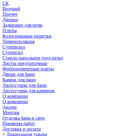
LК
Везувий
Прочее
Дверки
Задвижки для печи
Плиты
Колосниковые решетки
Термоизоляция
Суперизол
Суперсил
Стекло напольное (под печь)
Листы предтопочные
Фиброцементные плиты
Двери для бани
Камни для бани
Аксессуары для бани
Аксессуары для каминов
О компании
О компании
Акции
Монтаж
Отделка бань и саун
Примеры работ
Доставка и оплата
Ликвидация товара