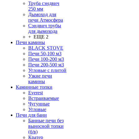
Труба сэндвич
250 мм
Дымоход для
печи Атмосфера
Сэндвич трубы
для дымохода
+ ЕЩЕ 2
Печи камины
BLACK STOVE
Печи 50-100 м3
Печи 100-200 м3
Печи 200-500 м3
Угловые с плитой
Узкие печи
камины
Каминные топки
Everest
Встраиваемые
Чугунные
Угловые
Печи для бани
Банные печи без
выносной топки
(б/в)
Кратер