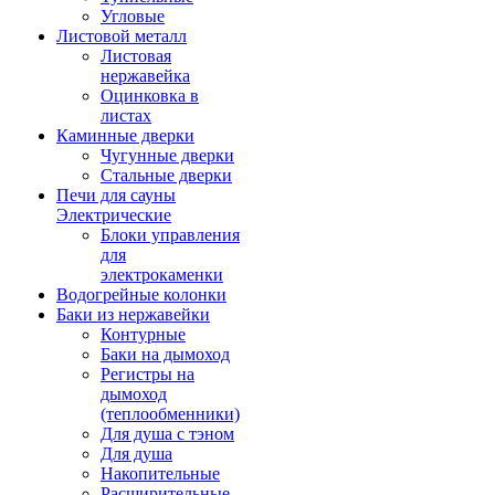
Угловые
Листовой металл
Листовая
нержавейка
Оцинковка в
листах
Каминные дверки
Чугунные дверки
Стальные дверки
Печи для сауны
Электрические
Блоки управления
для
электрокаменки
Водогрейные колонки
Баки из нержавейки
Контурные
Баки на дымоход
Регистры на
дымоход
(теплообменники)
Для душа с тэном
Для душа
Накопительные
Расширительные