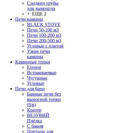
Сэндвич трубы
для дымохода
+ ЕЩЕ 2
Печи камины
BLACK STOVE
Печи 50-100 м3
Печи 100-200 м3
Печи 200-500 м3
Угловые с плитой
Узкие печи
камины
Каминные топки
Everest
Встраиваемые
Чугунные
Угловые
Печи для бани
Банные печи без
выносной топки
(б/в)
Кратер
ВЕЗУВИЙ
Пчёлка
С баком
Порталы для