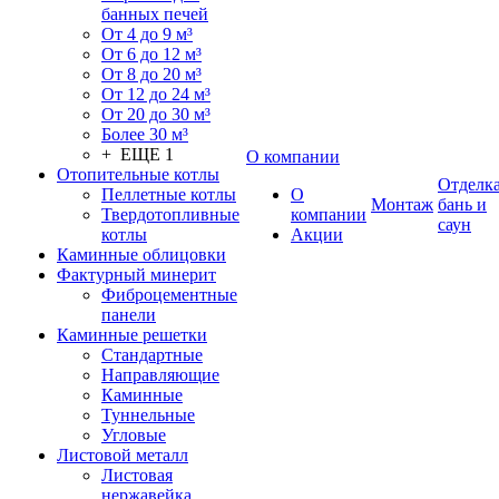
банных печей
От 4 до 9 м³
От 6 до 12 м³
От 8 до 20 м³
От 12 до 24 м³
От 20 до 30 м³
Более 30 м³
+ ЕЩЕ 1
О компании
Отопительные котлы
Отделк
Пеллетные котлы
О
Монтаж
бань и
Твердотопливные
компании
саун
котлы
Акции
Каминные облицовки
Фактурный минерит
Фиброцементные
панели
Каминные решетки
Стандартные
Направляющие
Каминные
Туннельные
Угловые
Листовой металл
Листовая
нержавейка