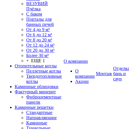
ВЕЗУВИЙ
Пчёлка
С баком
Порталы для
банных печей
От 4 до 9 м³
От 6 до 12 м³
От 8 до 20 м³
От 12 до 24 м³
От 20 до 30 м³
Более 30 м³
+ ЕЩЕ 1
О компании
Отопительные котлы
Отделк
Пеллетные котлы
О
Монтаж
бань и
Твердотопливные
компании
саун
котлы
Акции
Каминные облицовки
Фактурный минерит
Фиброцементные
панели
Каминные решетки
Стандартные
Направляющие
Каминные
Туннельные