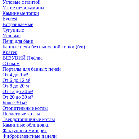
Угловые с плитой
Узкие печи камины
Каминные топки
Everest
Встраиваемые
Чугунные
Угловые
Печи для бани
Банные печи без выносной топки (б/в)
Кратер
ВЕЗУВИЙ Пчёлка
С баком
Порталы для банных печей
От 4 до 9 м³
От 6 до 12 м³
От 8 до 20 м³
От 12 до 24 м³
От 20 до 30 м³
Более 30 м³
Отопительные котлы
Пеллетные котлы
Твердотопливные котлы
Каминные облицовки
Фактурный минерит
Фиброцементные панели