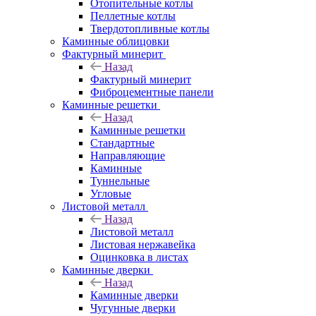
Отопительные котлы
Пеллетные котлы
Твердотопливные котлы
Каминные облицовки
Фактурный минерит
Назад
Фактурный минерит
Фиброцементные панели
Каминные решетки
Назад
Каминные решетки
Стандартные
Направляющие
Каминные
Туннельные
Угловые
Листовой металл
Назад
Листовой металл
Листовая нержавейка
Оцинковка в листах
Каминные дверки
Назад
Каминные дверки
Чугунные дверки