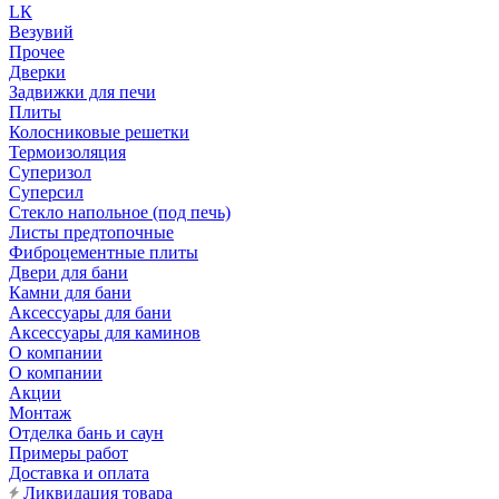
LК
Везувий
Прочее
Дверки
Задвижки для печи
Плиты
Колосниковые решетки
Термоизоляция
Суперизол
Суперсил
Стекло напольное (под печь)
Листы предтопочные
Фиброцементные плиты
Двери для бани
Камни для бани
Аксессуары для бани
Аксессуары для каминов
О компании
О компании
Акции
Монтаж
Отделка бань и саун
Примеры работ
Доставка и оплата
Ликвидация товара