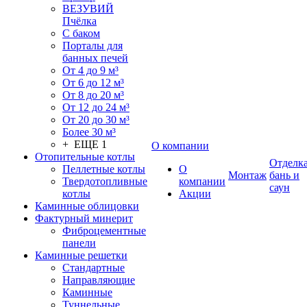
ВЕЗУВИЙ
Пчёлка
С баком
Порталы для
банных печей
От 4 до 9 м³
От 6 до 12 м³
От 8 до 20 м³
От 12 до 24 м³
От 20 до 30 м³
Более 30 м³
+ ЕЩЕ 1
О компании
Отопительные котлы
Отделк
Пеллетные котлы
О
Монтаж
бань и
Твердотопливные
компании
саун
котлы
Акции
Каминные облицовки
Фактурный минерит
Фиброцементные
панели
Каминные решетки
Стандартные
Направляющие
Каминные
Туннельные