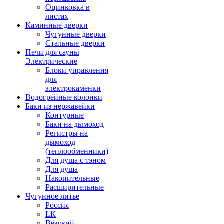
Оцинковка в
листах
Каминные дверки
Чугунные дверки
Стальные дверки
Печи для сауны
Электрические
Блоки управления
для
электрокаменки
Водогрейные колонки
Баки из нержавейки
Контурные
Баки на дымоход
Регистры на
дымоход
(теплообменники)
Для душа с тэном
Для душа
Накопительные
Расширительные
Чугунное литье
Россия
LК
Везувий