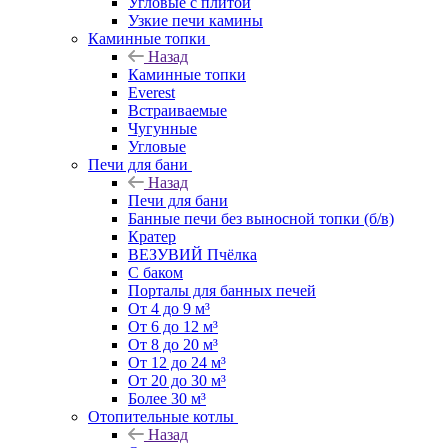
Угловые с плитой
Узкие печи камины
Каминные топки
Назад
Каминные топки
Everest
Встраиваемые
Чугунные
Угловые
Печи для бани
Назад
Печи для бани
Банные печи без выносной топки (б/в)
Кратер
ВЕЗУВИЙ Пчёлка
С баком
Порталы для банных печей
От 4 до 9 м³
От 6 до 12 м³
От 8 до 20 м³
От 12 до 24 м³
От 20 до 30 м³
Более 30 м³
Отопительные котлы
Назад