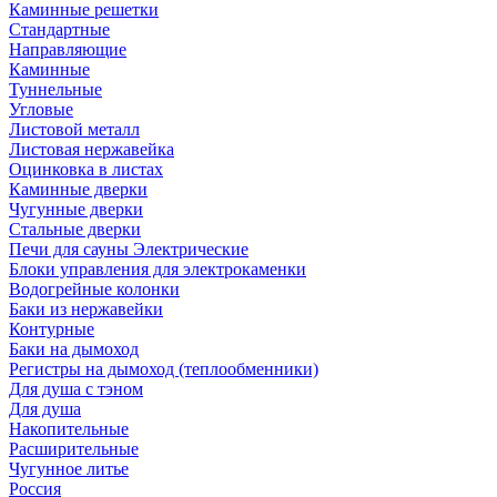
Каминные решетки
Стандартные
Направляющие
Каминные
Туннельные
Угловые
Листовой металл
Листовая нержавейка
Оцинковка в листах
Каминные дверки
Чугунные дверки
Стальные дверки
Печи для сауны Электрические
Блоки управления для электрокаменки
Водогрейные колонки
Баки из нержавейки
Контурные
Баки на дымоход
Регистры на дымоход (теплообменники)
Для душа с тэном
Для душа
Накопительные
Расширительные
Чугунное литье
Россия