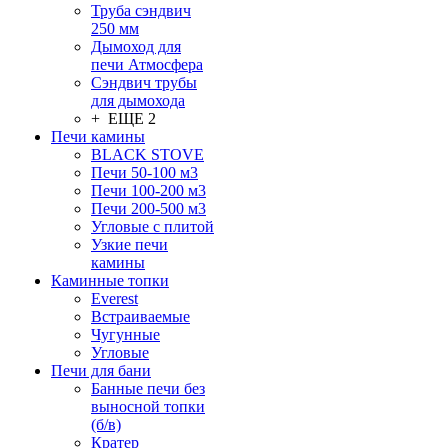
Труба сэндвич
250 мм
Дымоход для
печи Атмосфера
Сэндвич трубы
для дымохода
+ ЕЩЕ 2
Печи камины
BLACK STOVE
Печи 50-100 м3
Печи 100-200 м3
Печи 200-500 м3
Угловые с плитой
Узкие печи
камины
Каминные топки
Everest
Встраиваемые
Чугунные
Угловые
Печи для бани
Банные печи без
выносной топки
(б/в)
Кратер