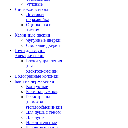
Угловые
Листовой металл
Листовая
нержавейка
Оцинковка в
листах
Каминные дверки
Чугунные дверки
Стальные дверки
Печи для сауны
Электрические
Блоки управления
для
электрокаменки
Водогрейные колонки
Баки из нержавейки
Контурные
Баки на дымоход
Регистры на
дымоход
(теплообменники)
Для душа с тэном
Для душа
Накопительные
Расширительные