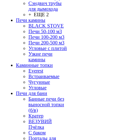
Сэндвич трубы
для дымохода
+ ЕЩЕ 2
Печи камины
BLACK STOVE
Печи 50-100 м3
Печи 100-200 м3
Печи 200-500 м3
Угловые с плитой
Узкие печи
камины
Каминные топки
Everest
Встраиваемые
Чугунные
Угловые
Печи для бани
Банные печи без
выносной топки
(б/в)
Кратер
ВЕЗУВИЙ
Пчёлка
С баком
Порталы для