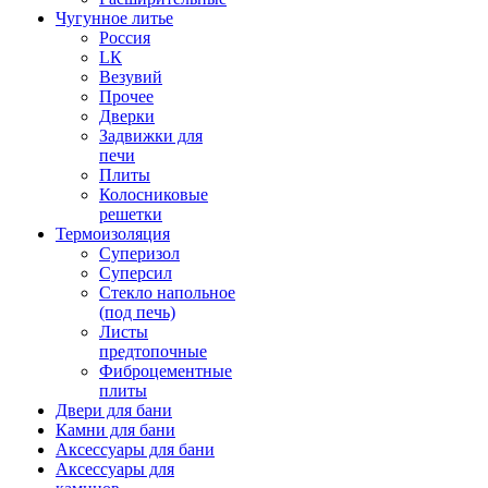
Чугунное литье
Россия
LК
Везувий
Прочее
Дверки
Задвижки для
печи
Плиты
Колосниковые
решетки
Термоизоляция
Суперизол
Суперсил
Стекло напольное
(под печь)
Листы
предтопочные
Фиброцементные
плиты
Двери для бани
Камни для бани
Аксессуары для бани
Аксессуары для