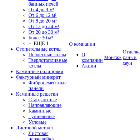
банных печей
От 4 до 9 м³
От 6 до 12 м³
От 8 до 20 м³
От 12 до 24 м³
От 20 до 30 м³
Более 30 м³
+ ЕЩЕ 1
О компании
Отопительные котлы
Отделк
Пеллетные котлы
О
Монтаж
бань и
Твердотопливные
компании
саун
котлы
Акции
Каминные облицовки
Фактурный минерит
Фиброцементные
панели
Каминные решетки
Стандартные
Направляющие
Каминные
Туннельные
Угловые
Листовой металл
Листовая
нержавейка