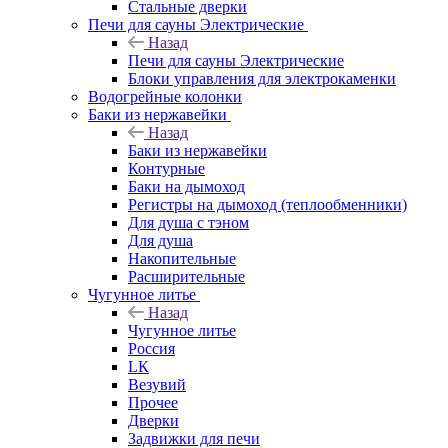
Стальные дверки
Печи для сауны Электрические
Назад
Печи для сауны Электрические
Блоки управления для электрокаменки
Водогрейные колонки
Баки из нержавейки
Назад
Баки из нержавейки
Контурные
Баки на дымоход
Регистры на дымоход (теплообменники)
Для душа с тэном
Для душа
Накопительные
Расширительные
Чугунное литье
Назад
Чугунное литье
Россия
LК
Везувий
Прочее
Дверки
Задвижки для печи