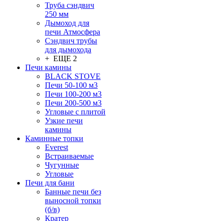
Труба сэндвич
250 мм
Дымоход для
печи Атмосфера
Сэндвич трубы
для дымохода
+ ЕЩЕ 2
Печи камины
BLACK STOVE
Печи 50-100 м3
Печи 100-200 м3
Печи 200-500 м3
Угловые с плитой
Узкие печи
камины
Каминные топки
Everest
Встраиваемые
Чугунные
Угловые
Печи для бани
Банные печи без
выносной топки
(б/в)
Кратер