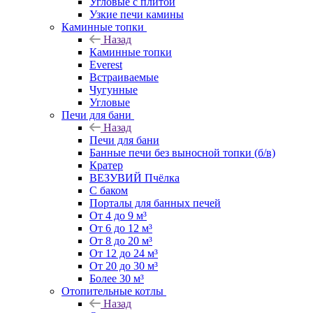
Угловые с плитой
Узкие печи камины
Каминные топки
Назад
Каминные топки
Everest
Встраиваемые
Чугунные
Угловые
Печи для бани
Назад
Печи для бани
Банные печи без выносной топки (б/в)
Кратер
ВЕЗУВИЙ Пчёлка
С баком
Порталы для банных печей
От 4 до 9 м³
От 6 до 12 м³
От 8 до 20 м³
От 12 до 24 м³
От 20 до 30 м³
Более 30 м³
Отопительные котлы
Назад