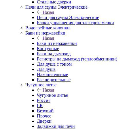
Стальные дверки
Печи для сауны Электрические
Назад
Печи для сауны Электрические
Блоки управления для электрокаменки
Водогрейные колонки
Баки из нержавейки
Назад
Баки из нержавейки
Контурные
Баки на дымоход
Регистры на дымоход (теплообменники)
Для душа с тэном
Для душа
Накопительные
Расширительные
Чугунное литье
Назад
Чугунное литье
Россия
LК
Везувий
Прочее
Дверки
Задвижки для печи