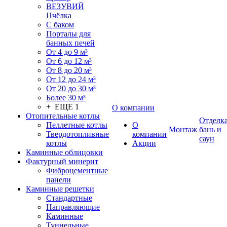
ВЕЗУВИЙ
Пчёлка
С баком
Порталы для
банных печей
От 4 до 9 м³
От 6 до 12 м³
От 8 до 20 м³
От 12 до 24 м³
От 20 до 30 м³
Более 30 м³
+ ЕЩЕ 1
О компании
Отопительные котлы
Отделк
Пеллетные котлы
О
Монтаж
бань и
Твердотопливные
компании
саун
котлы
Акции
Каминные облицовки
Фактурный минерит
Фиброцементные
панели
Каминные решетки
Стандартные
Направляющие
Каминные
Туннельные