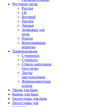
Чугунное литье
Россия
LК
Везувий
Прочее
Дверки
Задвижки для
печи
Плиты
Колосниковые
решетки
Термоизоляция
Суперизол
Суперсил
Стекло напольное
(под печь)
Листы
предтопочные
Фиброцементные
плиты
Двери для бани
Камни для бани
Аксессуары для бани
Аксессуары для