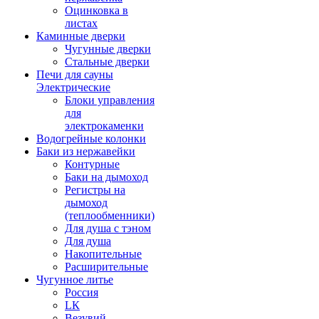
Оцинковка в
листах
Каминные дверки
Чугунные дверки
Стальные дверки
Печи для сауны
Электрические
Блоки управления
для
электрокаменки
Водогрейные колонки
Баки из нержавейки
Контурные
Баки на дымоход
Регистры на
дымоход
(теплообменники)
Для душа с тэном
Для душа
Накопительные
Расширительные
Чугунное литье
Россия
LК
Везувий