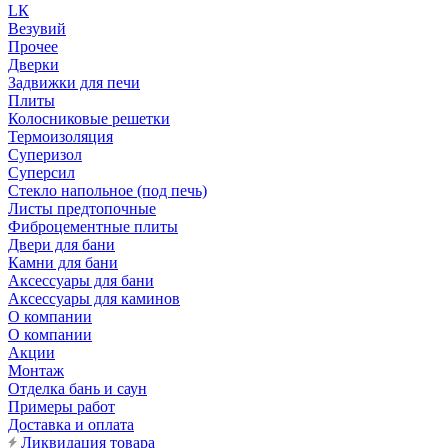
LК
Везувий
Прочее
Дверки
Задвижки для печи
Плиты
Колосниковые решетки
Термоизоляция
Суперизол
Суперсил
Стекло напольное (под печь)
Листы предтопочные
Фиброцементные плиты
Двери для бани
Камни для бани
Аксессуары для бани
Аксессуары для каминов
О компании
О компании
Акции
Монтаж
Отделка бань и саун
Примеры работ
Доставка и оплата
Ликвидация товара