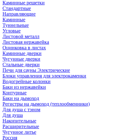
Каминные решетки
Стандартные
Направляющие
Каминные
Туннельные
Угловые
Листовой металл
Листовая нержавейка
Оцинковка в листах
Каминные дверки
Чугунные дверки
Стальные дверки
Печи для сауны Электрические
Блоки управления для электрокаменки
Водогрейные колонки
Баки из нержавейки
Контурные
Баки на дымоход
Регистры на дымоход (теплообменники)
Для душа с тэном
Для душа
Накопительные
Расширительные
Чугунное литье
Россия