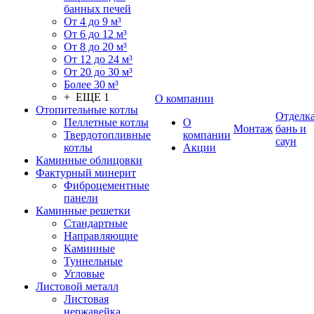
банных печей
От 4 до 9 м³
От 6 до 12 м³
От 8 до 20 м³
От 12 до 24 м³
От 20 до 30 м³
Более 30 м³
+ ЕЩЕ 1
О компании
Отопительные котлы
Отделк
Пеллетные котлы
О
Монтаж
бань и
Твердотопливные
компании
саун
котлы
Акции
Каминные облицовки
Фактурный минерит
Фиброцементные
панели
Каминные решетки
Стандартные
Направляющие
Каминные
Туннельные
Угловые
Листовой металл
Листовая
нержавейка