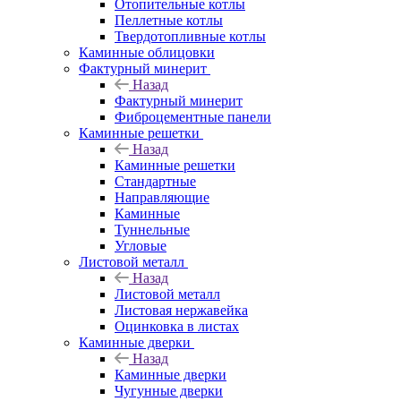
Отопительные котлы
Пеллетные котлы
Твердотопливные котлы
Каминные облицовки
Фактурный минерит
Назад
Фактурный минерит
Фиброцементные панели
Каминные решетки
Назад
Каминные решетки
Стандартные
Направляющие
Каминные
Туннельные
Угловые
Листовой металл
Назад
Листовой металл
Листовая нержавейка
Оцинковка в листах
Каминные дверки
Назад
Каминные дверки
Чугунные дверки