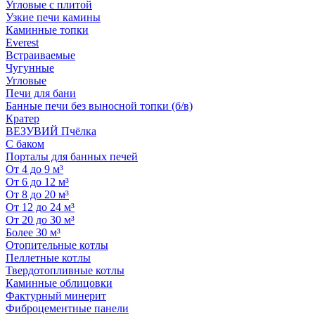
Угловые с плитой
Узкие печи камины
Каминные топки
Everest
Встраиваемые
Чугунные
Угловые
Печи для бани
Банные печи без выносной топки (б/в)
Кратер
ВЕЗУВИЙ Пчёлка
С баком
Порталы для банных печей
От 4 до 9 м³
От 6 до 12 м³
От 8 до 20 м³
От 12 до 24 м³
От 20 до 30 м³
Более 30 м³
Отопительные котлы
Пеллетные котлы
Твердотопливные котлы
Каминные облицовки
Фактурный минерит
Фиброцементные панели