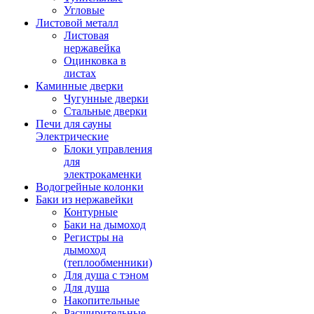
Угловые
Листовой металл
Листовая
нержавейка
Оцинковка в
листах
Каминные дверки
Чугунные дверки
Стальные дверки
Печи для сауны
Электрические
Блоки управления
для
электрокаменки
Водогрейные колонки
Баки из нержавейки
Контурные
Баки на дымоход
Регистры на
дымоход
(теплообменники)
Для душа с тэном
Для душа
Накопительные
Расширительные