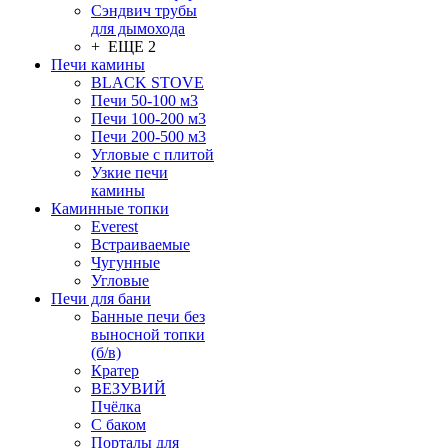
Сэндвич трубы
для дымохода
+ ЕЩЕ 2
Печи камины
BLACK STOVE
Печи 50-100 м3
Печи 100-200 м3
Печи 200-500 м3
Угловые с плитой
Узкие печи
камины
Каминные топки
Everest
Встраиваемые
Чугунные
Угловые
Печи для бани
Банные печи без
выносной топки
(б/в)
Кратер
ВЕЗУВИЙ
Пчёлка
С баком
Порталы для