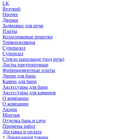
LК
Везувий
Прочее
Дверки
Задвижки для печи
Плиты
Колосниковые решетки
Термоизоляция
Суперизол
Суперсил
Стекло напольное (под печь)
Листы предтопочные
Фиброцементные плиты
Двери для бани
Камни для бани
Аксессуары для бани
Аксессуары для каминов
О компании
О компании
Акции
Монтаж
Отделка бань и саун
Примеры работ
Доставка и оплата
Ликвидация товара