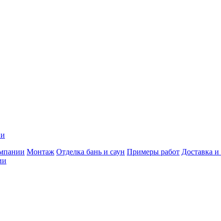
ии
мпании
Монтаж
Отделка бань и саун
Примеры работ
Доставка и
ии