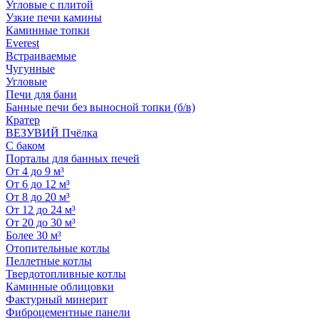
Угловые с плитой
Узкие печи камины
Каминные топки
Everest
Встраиваемые
Чугунные
Угловые
Печи для бани
Банные печи без выносной топки (б/в)
Кратер
ВЕЗУВИЙ Пчёлка
С баком
Порталы для банных печей
От 4 до 9 м³
От 6 до 12 м³
От 8 до 20 м³
От 12 до 24 м³
От 20 до 30 м³
Более 30 м³
Отопительные котлы
Пеллетные котлы
Твердотопливные котлы
Каминные облицовки
Фактурный минерит
Фиброцементные панели