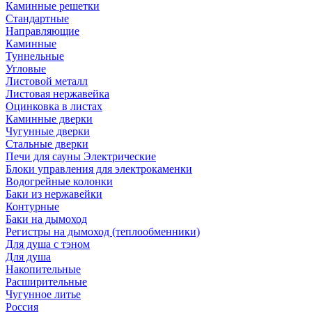
Каминные решетки
Стандартные
Направляющие
Каминные
Туннельные
Угловые
Листовой металл
Листовая нержавейка
Оцинковка в листах
Каминные дверки
Чугунные дверки
Стальные дверки
Печи для сауны Электрические
Блоки управления для электрокаменки
Водогрейные колонки
Баки из нержавейки
Контурные
Баки на дымоход
Регистры на дымоход (теплообменники)
Для душа с тэном
Для душа
Накопительные
Расширительные
Чугунное литье
Россия