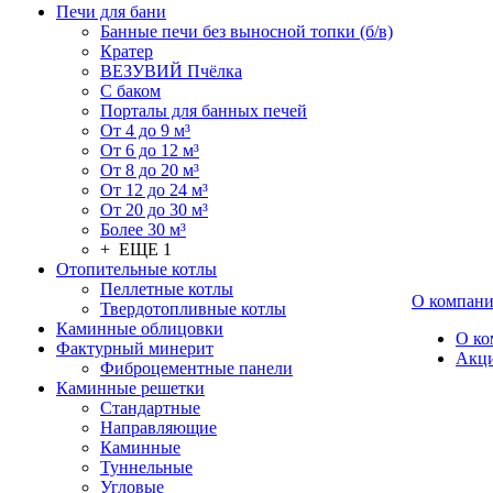
Печи для бани
Банные печи без выносной топки (б/в)
Кратер
ВЕЗУВИЙ Пчёлка
С баком
Порталы для банных печей
От 4 до 9 м³
От 6 до 12 м³
От 8 до 20 м³
От 12 до 24 м³
От 20 до 30 м³
Более 30 м³
+ ЕЩЕ 1
Отопительные котлы
Пеллетные котлы
О компан
Твердотопливные котлы
Каминные облицовки
О ко
Фактурный минерит
Акц
Фиброцементные панели
Каминные решетки
Стандартные
Направляющие
Каминные
Туннельные
Угловые