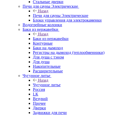
Стальные дверки
Печи для сауны Электрические
Назад
Печи для сауны Электрические
Блоки управления для электрокаменки
Водогрейные колонки
Баки из нержавейки
Назад
Баки из нержавейки
Контурные
Баки на дымоход
Регистры на дымоход (теплообменники)
Для душа с тэном
Для душа
Накопительные
Расширительные
Чугунное литье
Назад
Чугунное литье
Россия
LК
Везувий
Прочее
Дверки
Задвижки для печи