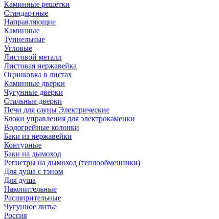
Каминные решетки
Стандартные
Направляющие
Каминные
Туннельные
Угловые
Листовой металл
Листовая нержавейка
Оцинковка в листах
Каминные дверки
Чугунные дверки
Стальные дверки
Печи для сауны Электрические
Блоки управления для электрокаменки
Водогрейные колонки
Баки из нержавейки
Контурные
Баки на дымоход
Регистры на дымоход (теплообменники)
Для душа с тэном
Для душа
Накопительные
Расширительные
Чугунное литье
Россия