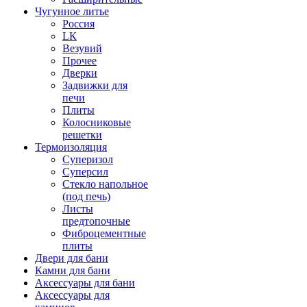
Чугунное литье
Россия
LК
Везувий
Прочее
Дверки
Задвижки для
печи
Плиты
Колосниковые
решетки
Термоизоляция
Суперизол
Суперсил
Стекло напольное
(под печь)
Листы
предтопочные
Фиброцементные
плиты
Двери для бани
Камни для бани
Аксессуары для бани
Аксессуары для