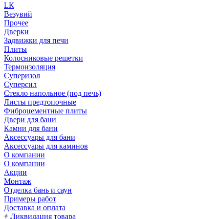
LК
Везувий
Прочее
Дверки
Задвижки для печи
Плиты
Колосниковые решетки
Термоизоляция
Суперизол
Суперсил
Стекло напольное (под печь)
Листы предтопочные
Фиброцементные плиты
Двери для бани
Камни для бани
Аксессуары для бани
Аксессуары для каминов
О компании
О компании
Акции
Монтаж
Отделка бань и саун
Примеры работ
Доставка и оплата
Ликвидация товара