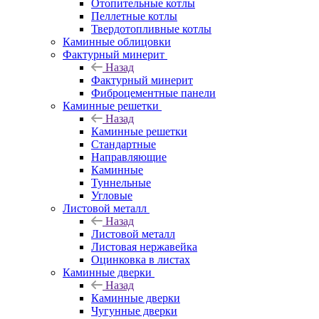
Отопительные котлы
Пеллетные котлы
Твердотопливные котлы
Каминные облицовки
Фактурный минерит
Назад
Фактурный минерит
Фиброцементные панели
Каминные решетки
Назад
Каминные решетки
Стандартные
Направляющие
Каминные
Туннельные
Угловые
Листовой металл
Назад
Листовой металл
Листовая нержавейка
Оцинковка в листах
Каминные дверки
Назад
Каминные дверки
Чугунные дверки