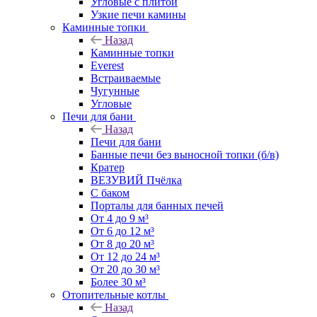
Угловые с плитой
Узкие печи камины
Каминные топки
Назад
Каминные топки
Everest
Встраиваемые
Чугунные
Угловые
Печи для бани
Назад
Печи для бани
Банные печи без выносной топки (б/в)
Кратер
ВЕЗУВИЙ Пчёлка
С баком
Порталы для банных печей
От 4 до 9 м³
От 6 до 12 м³
От 8 до 20 м³
От 12 до 24 м³
От 20 до 30 м³
Более 30 м³
Отопительные котлы
Назад