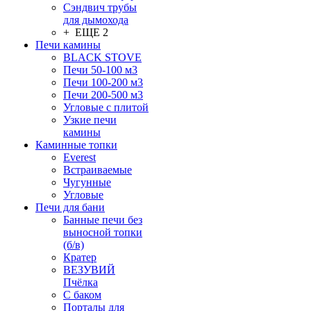
Сэндвич трубы
для дымохода
+ ЕЩЕ 2
Печи камины
BLACK STOVE
Печи 50-100 м3
Печи 100-200 м3
Печи 200-500 м3
Угловые с плитой
Узкие печи
камины
Каминные топки
Everest
Встраиваемые
Чугунные
Угловые
Печи для бани
Банные печи без
выносной топки
(б/в)
Кратер
ВЕЗУВИЙ
Пчёлка
С баком
Порталы для