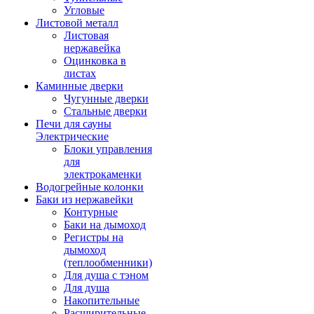
Угловые
Листовой металл
Листовая
нержавейка
Оцинковка в
листах
Каминные дверки
Чугунные дверки
Стальные дверки
Печи для сауны
Электрические
Блоки управления
для
электрокаменки
Водогрейные колонки
Баки из нержавейки
Контурные
Баки на дымоход
Регистры на
дымоход
(теплообменники)
Для душа с тэном
Для душа
Накопительные
Расширительные