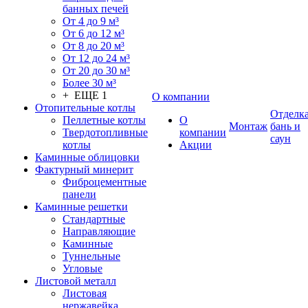
банных печей
От 4 до 9 м³
От 6 до 12 м³
От 8 до 20 м³
От 12 до 24 м³
От 20 до 30 м³
Более 30 м³
+ ЕЩЕ 1
О компании
Отопительные котлы
Отделк
Пеллетные котлы
О
Монтаж
бань и
Твердотопливные
компании
саун
котлы
Акции
Каминные облицовки
Фактурный минерит
Фиброцементные
панели
Каминные решетки
Стандартные
Направляющие
Каминные
Туннельные
Угловые
Листовой металл
Листовая
нержавейка