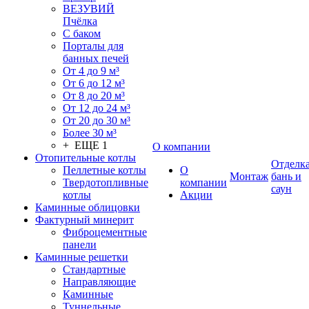
ВЕЗУВИЙ
Пчёлка
С баком
Порталы для
банных печей
От 4 до 9 м³
От 6 до 12 м³
От 8 до 20 м³
От 12 до 24 м³
От 20 до 30 м³
Более 30 м³
+ ЕЩЕ 1
О компании
Отопительные котлы
Отделк
Пеллетные котлы
О
Монтаж
бань и
Твердотопливные
компании
саун
котлы
Акции
Каминные облицовки
Фактурный минерит
Фиброцементные
панели
Каминные решетки
Стандартные
Направляющие
Каминные
Туннельные