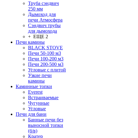
Труба сэндвич
250 мм
Дымоход для
печи Атмосфера
Сэндвич трубы
для дымохода
+ ЕЩЕ 2
Печи камины
BLACK STOVE
Печи 50-100 м3
Печи 100-200 м3
Печи 200-500 м3
Угловые с плитой
Узкие печи
камины
Каминные топки
Everest
Встраиваемые
Чугунные
Угловые
Печи для бани
Банные печи без
выносной топки
(б/в)
Кратер