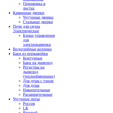
Оцинковка в
листах
Каминные дверки
Чугунные дверки
Стальные дверки
Печи для сауны
Электрические
Блоки управления
для
электрокаменки
Водогрейные колонки
Баки из нержавейки
Контурные
Баки на дымоход
Регистры на
дымоход
(теплообменники)
Для душа с тэном
Для душа
Накопительные
Расширительные
Чугунное литье
Россия
LК
Везувий