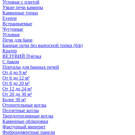
Угловые с плитой
Узкие печи камины
Каминные топки
Everest
Встраиваемые
Чугунные
Угловые
Печи для бани
Банные печи без выносной топки (б/в)
Кратер
ВЕЗУВИЙ Пчёлка
С баком
Порталы для банных печей
От 4 до 9 м³
От 6 до 12 м³
От 8 до 20 м³
От 12 до 24 м³
От 20 до 30 м³
Более 30 м³
Отопительные котлы
Пеллетные котлы
Твердотопливные котлы
Каминные облицовки
Фактурный минерит
Фиброцементные панели