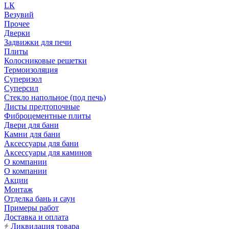
LК
Везувий
Прочее
Дверки
Задвижки для печи
Плиты
Колосниковые решетки
Термоизоляция
Суперизол
Суперсил
Стекло напольное (под печь)
Листы предтопочные
Фиброцементные плиты
Двери для бани
Камни для бани
Аксессуары для бани
Аксессуары для каминов
О компании
О компании
Акции
Монтаж
Отделка бань и саун
Примеры работ
Доставка и оплата
Ликвидация товара