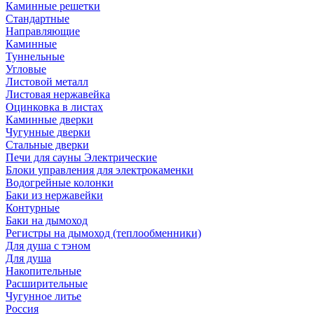
Каминные решетки
Стандартные
Направляющие
Каминные
Туннельные
Угловые
Листовой металл
Листовая нержавейка
Оцинковка в листах
Каминные дверки
Чугунные дверки
Стальные дверки
Печи для сауны Электрические
Блоки управления для электрокаменки
Водогрейные колонки
Баки из нержавейки
Контурные
Баки на дымоход
Регистры на дымоход (теплообменники)
Для душа с тэном
Для душа
Накопительные
Расширительные
Чугунное литье
Россия