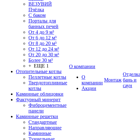
ВЕЗУВИЙ
Пчёлка
С баком
Порталы для
банных печей
От 4 до 9 м³
От 6 до 12 м³
От 8 до 20 м³
От 12 до 24 м³
От 20 до 30 м³
Более 30 м³
+ ЕЩЕ 1
О компании
Отопительные котлы
Отделк
Пеллетные котлы
О
Монтаж
бань и
Твердотопливные
компании
саун
котлы
Акции
Каминные облицовки
Фактурный минерит
Фиброцементные
панели
Каминные решетки
Стандартные
Направляющие
Каминные
Туннельные