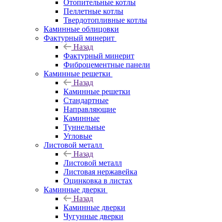
Отопительные котлы
Пеллетные котлы
Твердотопливные котлы
Каминные облицовки
Фактурный минерит
Назад
Фактурный минерит
Фиброцементные панели
Каминные решетки
Назад
Каминные решетки
Стандартные
Направляющие
Каминные
Туннельные
Угловые
Листовой металл
Назад
Листовой металл
Листовая нержавейка
Оцинковка в листах
Каминные дверки
Назад
Каминные дверки
Чугунные дверки