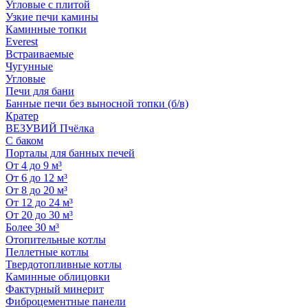
Угловые с плитой
Узкие печи камины
Каминные топки
Everest
Встраиваемые
Чугунные
Угловые
Печи для бани
Банные печи без выносной топки (б/в)
Кратер
ВЕЗУВИЙ Пчёлка
С баком
Порталы для банных печей
От 4 до 9 м³
От 6 до 12 м³
От 8 до 20 м³
От 12 до 24 м³
От 20 до 30 м³
Более 30 м³
Отопительные котлы
Пеллетные котлы
Твердотопливные котлы
Каминные облицовки
Фактурный минерит
Фиброцементные панели