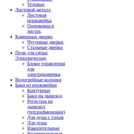
Угловые
Листовой металл
Листовая
нержавейка
Оцинковка в
листах
Каминные дверки
Чугунные дверки
Стальные дверки
Печи для сауны
Электрические
Блоки управления
для
электрокаменки
Водогрейные колонки
Баки из нержавейки
Контурные
Баки на дымоход
Регистры на
дымоход
(теплообменники)
Для душа с тэном
Для душа
Накопительные
Расширительные