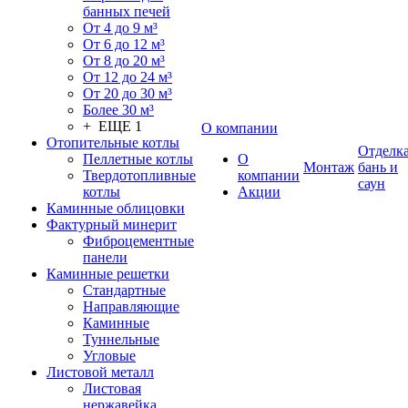
банных печей
От 4 до 9 м³
От 6 до 12 м³
От 8 до 20 м³
От 12 до 24 м³
От 20 до 30 м³
Более 30 м³
+ ЕЩЕ 1
О компании
Отопительные котлы
Отделк
Пеллетные котлы
О
Монтаж
бань и
Твердотопливные
компании
саун
котлы
Акции
Каминные облицовки
Фактурный минерит
Фиброцементные
панели
Каминные решетки
Стандартные
Направляющие
Каминные
Туннельные
Угловые
Листовой металл
Листовая
нержавейка