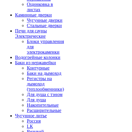
Оцинковка в
листах
Каминные дверки
Чугунные дверки
Стальные дверки
Печи для сауны
Электрические
Блоки управления
для
электрокаменки
Водогрейные колонки
Баки из нержавейки
Контурные
Баки на дымоход
Регистры на
дымоход
(теплообменники)
Для душа с тэном
Для душа
Накопительные
Расширительные
Чугунное литье
Россия
LК
Везувий