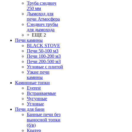
Труба сэндвич
250 мм
Дымоход для
печи Атмосфера
Сэндвич трубы
для дымохода
+ ЕЩЕ 2
Печи камины
BLACK STOVE
Печи 50-100 м3
Печи 100-200 м3
Печи 200-500 м3
Угловые с плитой
Узкие печи
камины
Каминные топки
Everest
Встраиваемые
Чугунные
Угловые
Печи для бани
Банные печи без
выносной топки
(б/в)
Кратер