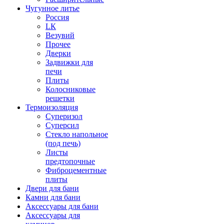
Чугунное литье
Россия
LК
Везувий
Прочее
Дверки
Задвижки для
печи
Плиты
Колосниковые
решетки
Термоизоляция
Суперизол
Суперсил
Стекло напольное
(под печь)
Листы
предтопочные
Фиброцементные
плиты
Двери для бани
Камни для бани
Аксессуары для бани
Аксессуары для