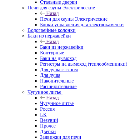
Стальные дверки
Печи для сауны Электрические
Назад
Печи для сауны Электрические
Блоки управления для электрокаменки
Водогрейные колонки
Баки из нержавейки
Назад
Баки из нержавейки
Контурные
Баки на дымоход
Регистры на дымоход (теплообменники)
Для душа с тэном
Для душа
Накопительные
Расширительные
Чугунное литье
Назад
Чугунное литье
Россия
LК
Везувий
Прочее
Дверки
Задвижки для печи