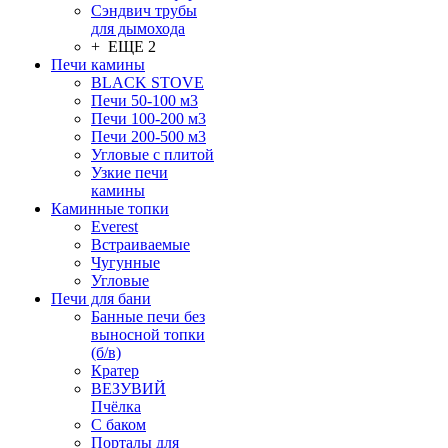
Сэндвич трубы
для дымохода
+ ЕЩЕ 2
Печи камины
BLACK STOVE
Печи 50-100 м3
Печи 100-200 м3
Печи 200-500 м3
Угловые с плитой
Узкие печи
камины
Каминные топки
Everest
Встраиваемые
Чугунные
Угловые
Печи для бани
Банные печи без
выносной топки
(б/в)
Кратер
ВЕЗУВИЙ
Пчёлка
С баком
Порталы для