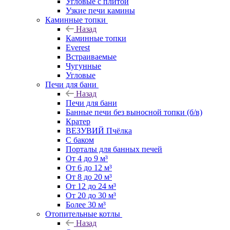
Угловые с плитой
Узкие печи камины
Каминные топки
Назад
Каминные топки
Everest
Встраиваемые
Чугунные
Угловые
Печи для бани
Назад
Печи для бани
Банные печи без выносной топки (б/в)
Кратер
ВЕЗУВИЙ Пчёлка
С баком
Порталы для банных печей
От 4 до 9 м³
От 6 до 12 м³
От 8 до 20 м³
От 12 до 24 м³
От 20 до 30 м³
Более 30 м³
Отопительные котлы
Назад