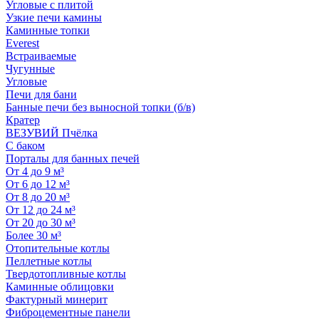
Угловые с плитой
Узкие печи камины
Каминные топки
Everest
Встраиваемые
Чугунные
Угловые
Печи для бани
Банные печи без выносной топки (б/в)
Кратер
ВЕЗУВИЙ Пчёлка
С баком
Порталы для банных печей
От 4 до 9 м³
От 6 до 12 м³
От 8 до 20 м³
От 12 до 24 м³
От 20 до 30 м³
Более 30 м³
Отопительные котлы
Пеллетные котлы
Твердотопливные котлы
Каминные облицовки
Фактурный минерит
Фиброцементные панели