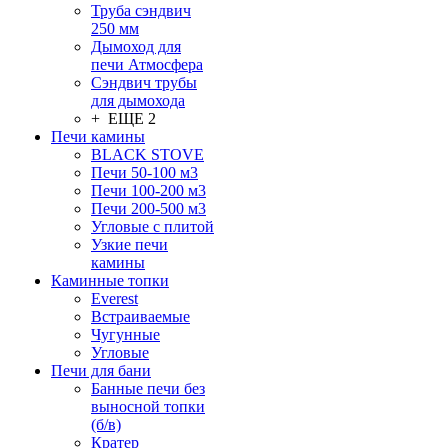
Труба сэндвич
250 мм
Дымоход для
печи Атмосфера
Сэндвич трубы
для дымохода
+ ЕЩЕ 2
Печи камины
BLACK STOVE
Печи 50-100 м3
Печи 100-200 м3
Печи 200-500 м3
Угловые с плитой
Узкие печи
камины
Каминные топки
Everest
Встраиваемые
Чугунные
Угловые
Печи для бани
Банные печи без
выносной топки
(б/в)
Кратер