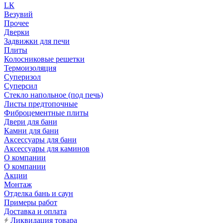
LК
Везувий
Прочее
Дверки
Задвижки для печи
Плиты
Колосниковые решетки
Термоизоляция
Суперизол
Суперсил
Стекло напольное (под печь)
Листы предтопочные
Фиброцементные плиты
Двери для бани
Камни для бани
Аксессуары для бани
Аксессуары для каминов
О компании
О компании
Акции
Монтаж
Отделка бань и саун
Примеры работ
Доставка и оплата
Ликвидация товара