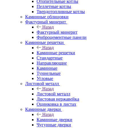
Отопительные котлы
Пеллетные котлы
Твердотопливные котлы
Каминные облицовки
Фактурный минерит
Назад
Фактурный минерит
Фиброцементные панели
Каминные решетки
Назад
Каминные решетки
Стандартные
Направляющие
Каминные
Туннельные
Угловые
Листовой металл
Назад
Листовой металл
Листовая нержавейка
Оцинковка в листах
Каминные дверки
Назад
Каминные дверки
Чугунные дверки