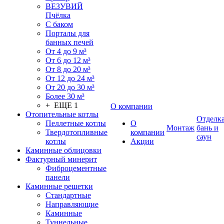
ВЕЗУВИЙ
Пчёлка
С баком
Порталы для
банных печей
От 4 до 9 м³
От 6 до 12 м³
От 8 до 20 м³
От 12 до 24 м³
От 20 до 30 м³
Более 30 м³
+ ЕЩЕ 1
О компании
Отопительные котлы
Отделк
Пеллетные котлы
О
Монтаж
бань и
Твердотопливные
компании
саун
котлы
Акции
Каминные облицовки
Фактурный минерит
Фиброцементные
панели
Каминные решетки
Стандартные
Направляющие
Каминные
Туннельные