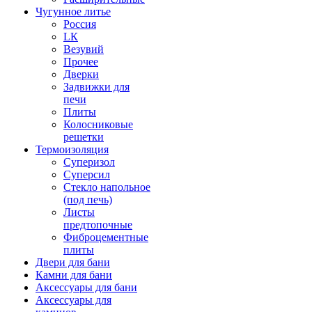
Чугунное литье
Россия
LК
Везувий
Прочее
Дверки
Задвижки для
печи
Плиты
Колосниковые
решетки
Термоизоляция
Суперизол
Суперсил
Стекло напольное
(под печь)
Листы
предтопочные
Фиброцементные
плиты
Двери для бани
Камни для бани
Аксессуары для бани
Аксессуары для