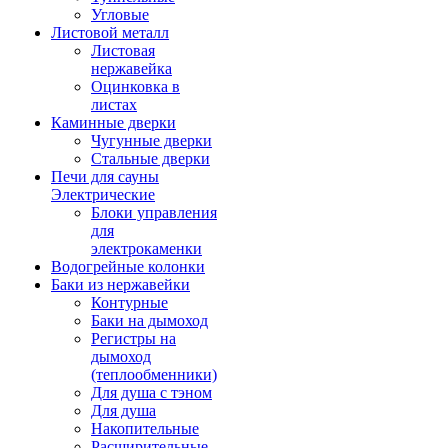
Угловые
Листовой металл
Листовая
нержавейка
Оцинковка в
листах
Каминные дверки
Чугунные дверки
Стальные дверки
Печи для сауны
Электрические
Блоки управления
для
электрокаменки
Водогрейные колонки
Баки из нержавейки
Контурные
Баки на дымоход
Регистры на
дымоход
(теплообменники)
Для душа с тэном
Для душа
Накопительные
Расширительные