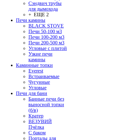
Сэндвич трубы
для дымохода
+ ЕЩЕ 2
Печи камины
BLACK STOVE
Печи 50-100 м3
Печи 100-200 м3
Печи 200-500 м3
Угловые с плитой
Узкие печи
камины
Каминные топки
Everest
Встраиваемые
Чугунные
Угловые
Печи для бани
Банные печи без
выносной топки
(б/в)
Кратер
ВЕЗУВИЙ
Пчёлка
С баком
Порталы для