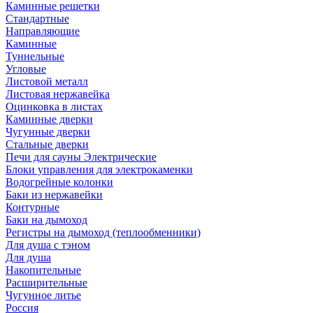
Каминные решетки
Стандартные
Направляющие
Каминные
Туннельные
Угловые
Листовой металл
Листовая нержавейка
Оцинковка в листах
Каминные дверки
Чугунные дверки
Стальные дверки
Печи для сауны Электрические
Блоки управления для электрокаменки
Водогрейные колонки
Баки из нержавейки
Контурные
Баки на дымоход
Регистры на дымоход (теплообменники)
Для душа с тэном
Для душа
Накопительные
Расширительные
Чугунное литье
Россия