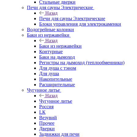
Стальные дверки
Печи для сауны Электрические
Назад
Печи для сауны Электрические
Блоки управления для электрокаменки
Водогрейные колонки
Баки из нержавейки
Назад
Баки из нержавейки
Контурные
Баки на дымоход
Регистры на дымоход (теплообменники)
Для душа с тэном
Для душа
Накопительные
Расширительные
Чугунное литье
Назад
Чугунное литье
Россия
LК
Везувий
Прочее
Дверки
Задвижки для печи