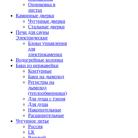
Оцинковка в
листах
Каминные дверки
Чугунные дверки
Стальные дверки
Печи для сауны
Электрические
Блоки управления
для
электрокаменки
Водогрейные колонки
Баки из нержавейки
Контурные
Баки на дымоход
Регистры на
дымоход
(теплообменники)
Для душа с тэном
Для душа
Накопительные
Расширительные
Чугунное литье
Россия
LК
Везувий