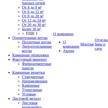
банных печей
От 4 до 9 м³
От 6 до 12 м³
От 8 до 20 м³
От 12 до 24 м³
От 20 до 30 м³
Более 30 м³
+ ЕЩЕ 1
О компании
Отопительные котлы
Отделк
Пеллетные котлы
О
Монтаж
бань и
Твердотопливные
компании
саун
котлы
Акции
Каминные облицовки
Фактурный минерит
Фиброцементные
панели
Каминные решетки
Стандартные
Направляющие
Каминные
Туннельные
Угловые
Листовой металл
Листовая
нержавейка