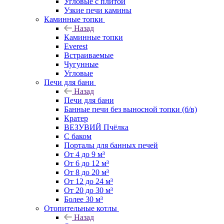
Угловые с плитой
Узкие печи камины
Каминные топки
Назад
Каминные топки
Everest
Встраиваемые
Чугунные
Угловые
Печи для бани
Назад
Печи для бани
Банные печи без выносной топки (б/в)
Кратер
ВЕЗУВИЙ Пчёлка
С баком
Порталы для банных печей
От 4 до 9 м³
От 6 до 12 м³
От 8 до 20 м³
От 12 до 24 м³
От 20 до 30 м³
Более 30 м³
Отопительные котлы
Назад